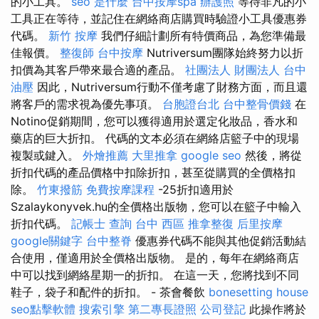
的小工具。
seo 是什麼
台中按摩spa
辦護照
等待非凡的小
工具正在等待，並記住在網絡商店購買時驗證小工具優惠券
代碼。
新竹 按摩
我們仔細計劃所有特價商品，為您準備最
佳報價。
整復師
台中按摩
Nutriversum團隊始終努力以折
扣價為其客戶帶來最合適的產品。
社團法人 財團法人
台中
油壓
因此，Nutriversum行動不僅考慮了財務方面，而且還
將客戶的需求視為優先事項。
台胞證台北
台中整骨價錢
在
Notino促銷期間，您可以獲得適用於選定化妝品，香水和
藥店的巨大折扣。 代碼的文本必須在網絡店籃子中的現場
複製或鍵入。
外燴推薦
大里推拿
google seo
然後，將從
折扣代碼的產品價格中扣除折扣，甚至從購買的全價格扣
除。
竹東撥筋
免費按摩課程
-25折扣適用於
Szalaykonyvek.hu的全價格出版物，您可以在籃子中輸入
折扣代碼。
記帳士 查詢
台中 西區 推拿整復
后里按摩
google關鍵字
台中整脊
優惠券代碼不能與其他促銷活動結
合使用，僅適用於全價格出版物。 是的，每年在網絡商店
中可以找到網絡星期一的折扣。 在這一天，您將找到不同
鞋子，袋子和配件的折扣。 - 茶會餐飲
bonesetting house
seo點擊軟體
搜索引擎
第二專長證照
公司登記
此操作將於