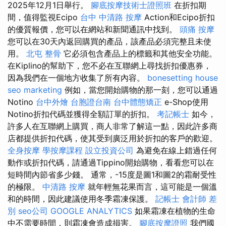
2025年12月1日舉行。
腳底按摩技術士證照班
在折扣期
間，值得監視Ecipo
台中 中清路 按摩
Action和Ecipo折扣
的優質報價，您可以在網站和新聞通訊中找到。
頭痛 按摩
您可以在30天內返回購買的產品，該產品必須完整且未使
用。
北屯 整骨
它必須包含產品上的標籤和其他安全功能。
在Kiplino的幫助下，您不必在互聯網上尋找折扣優惠券，
因為我們在一個地方收集了所有內容。
bonesetting house
seo marketing
例如，當您開始購物的那一刻，您可以通過
Notino
台中外燴
台胞證台南
台中體態矯正
e-Shop使用
Notino折扣代碼並獲得全額訂單的折扣。
考記帳士
如今，
許多人在互聯網上購買，商人非常了解這一點，因此許多商
店都提供折扣代碼，使其受到廣泛用於折扣的客戶的歡迎。
全身按摩
學按摩課程
設立投資公司
為避免在線上錯過任何
動作或折扣代碼，請通過Tippino開始購物，看看您可以在
短時間內節省多少錢。 通常，-15度是圖1和圖2的霜耐受性
的極限。
中清路 按摩
就年輕無花果而言，這可能是一個溫
和的時間，因此建議使用冬季霜凍保護。
記帳士 會計師 差
別
seo公司
GOOGLE ANALYTICS
如果霜凍在植物的生命
中不需要時間，則霜凍會造成損害。
腳底按摩證照
我們國