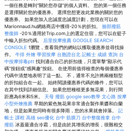
一個任務是轉到“關於您存儲”的個人資料。 您的第一個任務
是選擇關於您的優惠券。 選擇您想更改此業務的關於您的
優惠券。 如果您加入忠誠度忠誠度計劃，您現在可以在
Marionnaud.hu網絡商店中獲得-20％的折扣。
臉部撥筋
整復師
-20％適用於Trip.com上的選定住宿，您可以在籃子
中輸入折扣代碼。
后里按摩推薦
GOOGLE SEARCH
CONSOLE
1瀏覽，查看我們的網站以獲取優惠券並尋找操
作。
牛排 外燴
學習按摩
台胞證台北
記帳士 成績 查詢
台
中按摩排毒ptt
找到適合自己的折扣後，只需單擊“顯示代
碼”按鈕或“感興趣”按鈕。 在使用前值得檢查的每個優惠券
代碼中清楚地表明了這一點。 不，通常不允許將兩種類型
的折扣組合在一起。 始終閱讀優惠券代碼的條件，您可以
在其中找到詳細信息。 如果您想種植更多無花果，則行間
距應為6米和5米。
天母 撥筋
google seo教學
文心路 按摩
小型外燴推薦
早期的紫色無花果非常適合製作果醬和白蘭
地，但是如果您同時有很多降雨，您的水果就會掉落。
記
帳士 課程 高雄
seo優化
台中 筋膜刀
台中整復推拿
台中
撥筋
冰蓋最適合冷霜，但是由於其增長的增長，很難相交