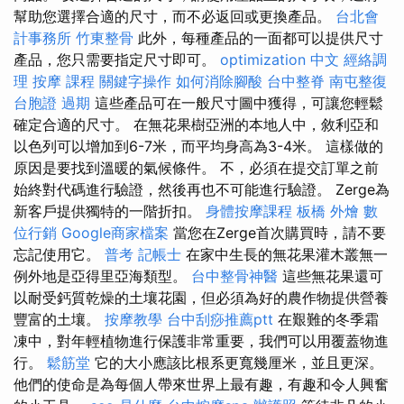
幫助您選擇合適的尺寸，而不必返回或更換產品。
台北會
計事務所
竹東整骨
此外，每種產品的一面都可以提供尺寸
產品，您只需要指定尺寸即可。
optimization 中文
經絡調
理
按摩 課程
關鍵字操作
如何消除腳酸
台中整脊
南屯整復
台胞證 過期
這些產品可在一般尺寸圖中獲得，可讓您輕鬆
確定合適的尺寸。 在無花果樹亞洲的本地人中，敘利亞和
以色列可以增加到6-7米，而平均身高為3-4米。 這樣做的
原因是要找到溫暖的氣候條件。 不，必須在提交訂單之前
始終對代碼進行驗證，然後再也不可能進行驗證。 Zerge為
新客戶提供獨特的一階折扣。
身體按摩課程
板橋 外燴
數
位行銷
Google商家檔案
當您在Zerge首次購買時，請不要
忘記使用它。
普考 記帳士
在家中生長的無花果灌木叢無一
例外地是亞得里亞海類型。
台中整骨神醫
這些無花果還可
以耐受鈣質乾燥的土壤花園，但必須為好的農作物提供營養
豐富的土壤。
按摩教學
台中刮痧推薦ptt
在艱難的冬季霜
凍中，對年輕植物進行保護非常重要，我們可以用覆蓋物進
行。
鬆筋堂
它的大小應該比根系更寬幾厘米，並且更深。
他們的使命是為每個人帶來世界上最有趣，有趣和令人興奮