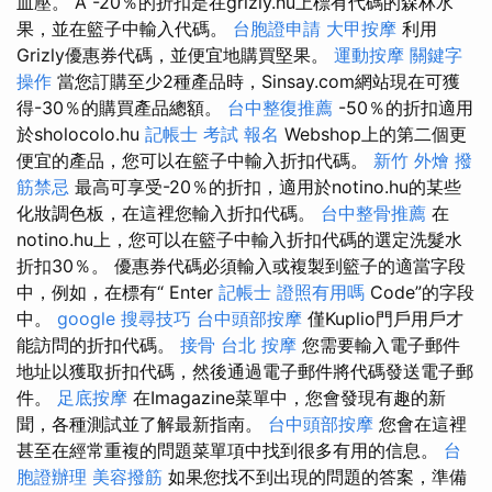
血壓。 A -20％的折扣是在grizly.hu上標有代碼的森林水
果，並在籃子中輸入代碼。
台胞證申請
大甲按摩
利用
Grizly優惠券代碼，並便宜地購買堅果。
運動按摩
關鍵字
操作
當您訂購至少2種產品時，Sinsay.com網站現在可獲
得-30％的購買產品總額。
台中整復推薦
-50％的折扣適用
於sholocolo.hu
記帳士 考試 報名
Webshop上的第二個更
便宜的產品，您可以在籃子中輸入折扣代碼。
新竹 外燴
撥
筋禁忌
最高可享受-20％的折扣，適用於notino.hu的某些
化妝調色板，在這裡您輸入折扣代碼。
台中整骨推薦
在
notino.hu上，您可以在籃子中輸入折扣代碼的選定洗髮水
折扣30％。 優惠券代碼必須輸入或複製到籃子的適當字段
中，例如，在標有“ Enter
記帳士 證照有用嗎
Code”的字段
中。
google 搜尋技巧
台中頭部按摩
僅Kuplio門戶用戶才
能訪問的折扣代碼。
接骨
台北 按摩
您需要輸入電子郵件
地址以獲取折扣代碼，然後通過電子郵件將代碼發送電子郵
件。
足底按摩
在Imagazine菜單中，您會發現有趣的新
聞，各種測試並了解最新指南。
台中頭部按摩
您會在這裡
甚至在經常重複的問題菜單項中找到很多有用的信息。
台
胞證辦理
美容撥筋
如果您找不到出現的問題的答案，準備