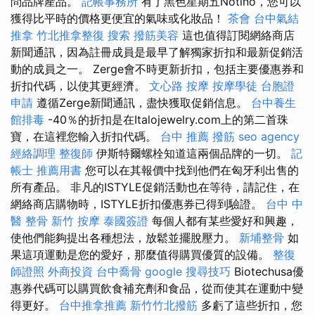
問品牌產品。
記帳事務所
有了黑色星期五Notino，您可以
獲得比平時的價格更便宜的氣味或化妝品！
茶會
台中氣結
推拿
竹北推拿整復
搜索
撥筋美容
這也值得訂閱網絡商店
新聞通訊，因為註冊成員是最早了解獨家折扣和最新促銷活
動的成員之一。 Zerge會不時更​​新折扣，包括主要優惠券和
折扣代碼，以使其更經濟。
文心路 按摩
按摩學徒
台胞證
申請
遵循Zerge新聞通訊，盡快獲取促銷信息。
台中養生
館排毒
-40％的折扣是在Italojewelry.com上的第二首珠
寶，在這裡您輸入折扣代碼。
台中 推薦 撥筋
seo agency
經絡調理
整復師
伊斯特爾螺栓知道這兩個品牌的一切。
記
帳士 推薦用書
您可以在其報價中找到他們在匈牙利出售的
所有產品。 非凡的ISTYLE促銷活動也在等待，請記住，在
網絡商店購物時，ISTYLE折扣優惠券已得到驗證。
台中 中
醫 整骨
新竹 按摩
泰國簽證
每個人都有某些愛好和興趣，
使他們能夠提出各種想法，放鬆並擺脫壓力。
新埔整骨
如
果這項運動是您的愛好，那麼值得購買優質的設備。
整復
師證照
外商投資
台中喬骨
google 搜尋技巧
Biotechusa優
惠券代碼可以購買飲食補充劑和食品，從而使其在運動中變
得更好。
台中推拿推薦
新竹竹北撥筋
多虧了這些折扣，您