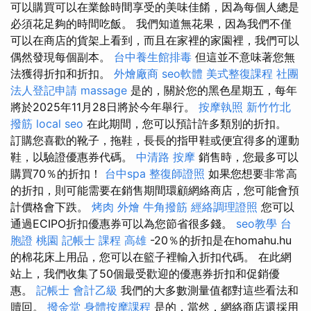
可以購買可以在業餘時間享受的美味佳餚，因為每個人總是
必須花足夠的時間吃飯。 我們知道無花果，因為我們不僅
可以在商店的貨架上看到，而且在家裡的家園裡，我們可以
偶然發現每個副本。
台中養生館排毒
但這並不意味著您無
法獲得折扣和折扣。
外燴廠商
seo軟體
美式整復課程
社團
法人登記申請
massage
是的，關於您的黑色星期五，每年
將於2025年11月28日將於今年舉行。
按摩執照
新竹竹北
撥筋
local seo
在此期間，您可以預計許多類別的折扣。
訂購您喜歡的靴子，拖鞋，長長的指甲鞋或便宜得多的運動
鞋，以驗證優惠券代碼。
中清路 按摩
銷售時，您最多可以
購買70％的折扣！
台中spa
整復師證照
如果您想要非常高
的折扣，則可能需要在銷售期間環顧網絡商店，您可能會預
計價格會下跌。
烤肉 外燴
牛角撥筋
經絡調理證照
您可以
通過ECIPO折扣優惠券可以為您節省很多錢。
seo教學
台
胞證 桃園
記帳士 課程 高雄
-20％的折扣是在homahu.hu
的棉花床上用品，您可以在籃子裡輸入折扣代碼。 在此網
站上，我們收集了50個最受歡迎的優惠券折扣和促銷優
惠。
記帳士 會計乙級
我們的大多數測量值都對這些看法和
贖回。
撥金堂
身體按摩課程
是的，當然，網絡商店還採用