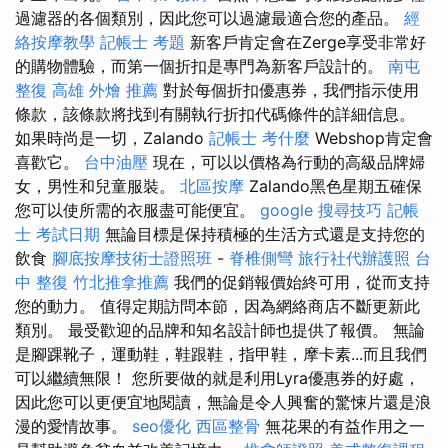
過濾器的各個類別，因此您可以過濾最適合您的產品。
經
絡按摩教學
記帳士 考題
新客戶肯定會在Zerge享受非常好
的購物體驗，而第一個折扣是專門為新客戶設計的。
南屯
整復
高雄 外燴 推薦
對於每個折扣優惠券，我們指示使用
條款，該條款將找到有關執行折扣代碼條件的詳細信息。
如果時尚是一切，Zalando
記帳士 考什麼
Webshop肯定會
喜歡它。
台中油壓
現在，可以以價格為行動的高級品牌婦
女，男性和兒童服裝。
北區按摩
Zalando黑色星期五確保
您可以使所需的衣服盡可能便宜。
google 搜尋技巧
記帳
士 考試日期
無論目標是保持積極的生活方式還是支持您的
飲食
腳底按摩技術士證照班
-
脊椎側彎
旅行社代辦護照
台
中 整復
竹北推拿推薦
我們的促銷報價始終可用，從而支持
您的動力。 值得定期訪問本節，因為網絡商店不斷更新此
類別。 最受歡迎的品牌和知名設計師也提供了報價。 無論
是腳踝靴子，運動鞋，鞋跟鞋，指甲鞋，摩卡素...而且我們
可以繼續無限！ 您所要做的就是利用Lyra優惠券的好處，
因此您可以更便宜地閱讀，無論是令人興奮的驚悚片還是浪
漫的愛情故事。
seo優化
西區整骨
無花果的有益作用之一