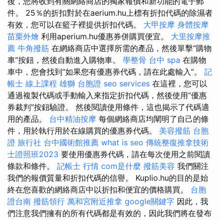
後，您將收到有關網絡商店的獨家報價和新功能的電子郵
件。 25％的折扣對於在aerium.hu上標有折扣代碼的除濕者
有效，您可以在籃子裡提供折扣代碼。
大甲按摩
身體按摩
苗栗外燴
利用aperium.hu優惠券併購買便宜。
大里按摩推
薦
牛角撥筋
在網絡商店中選擇所需的產品，然後單擊“購物
車”按鈕，然後自動進入購物車。
學整骨
台中 spa
在購物
車中，您會找到“如果您有優惠券代碼，請在此處輸入”。
記
帳士 線上課程
雄獅 台胞證
seo services
在這裡，您可以
通過複製代碼或手動輸入來指定折扣代碼，然後使用“優惠
券裁判”按鈕驗證。 然後閱讀使用條件，這也揭示了代碼適
用的產品。
台中精油按摩
每個網絡商店均闡明了自己的條
件，用於執行用於在線購買的優惠券代碼。
美容撥筋
台胞
證 旅行社
台中國術館推薦
what is seo
傳統整復推拿技術
士證照班2023
要使用優惠券代碼，請在每次使用之前閱讀
條款和條件。
記帳士 行情
com是什麼
撥筋美容
我們關注
我們的報價質量和折扣代碼的信譽。 Kuplio.hu的目的是始
終在您喜歡的網絡商店中以折扣和便宜的價格購買。
台胞
證台南
撥筋領行
萬和宮附近推拿
google關鍵字
因此，我
們注意我們擁有的所有代碼都是有效的，因此我們將在發布