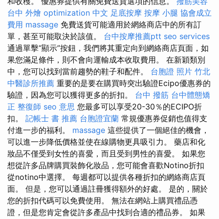
和收穫。 優惠券提供有關免費送貨選項的信息。
撥筋美容
台中 外燴
optimization 中文
足底按摩
按摩 小腿
協會成立
費用
massage
免費送貨可能​​適用於網絡商店中的所有訂
單，甚至可能取決於該值。
台中按摩推薦ptt
seo services
通過單擊“顯示”按鈕，我們將其重定向到網絡商店頁面，如
果您滿足條件，則不會向運輸成本收取費用。 在新穎類別
中，您可以找到當前趨勢的鞋子和配件。
台胞證 照片
竹北
中醫診所推薦
重要的是要在購買時突出驗證Ecipo優惠券的
驗證，因為您可以獲得更多的折扣。
台中 撥筋
台中體態矯
正
整復師
seo 意思
您最多可以享受20-30％的ECIPO折
扣。
記帳士 書 推薦
台胞證宜蘭
常規優惠券促銷也值得支
付進一步的福利。
massage
這些提供了一個絕佳的機會，
可以進一步降低價格並使在線購物更具吸引力。 藥店和化
妝品不僅受到女性的喜愛，而且受到男性的喜愛。 如果您
想從許多品牌購買裝飾化妝品，您可能會喜歡Notino折扣
從notino中選擇。 每週都可以提供各種折扣的網絡商店頁
面。 但是，您可以通過註冊獲得額外的好處。 是的，關於
您的折扣代碼可以免費使用。 無法在網站上購買禮品憑
證，但是您肯定會從許多產品中找到合適的禮品券。 如果