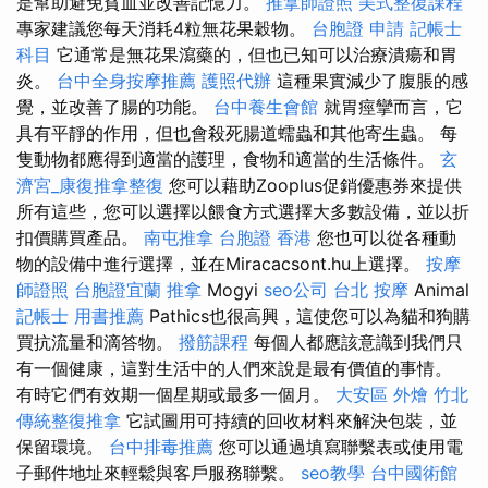
是幫助避免貧血並改善記憶力。
推拿師證照
美式整復課程
專家建議您每天消耗4粒無花果穀物。
台胞證 申請
記帳士
科目
它通常是無花果瀉藥的，但也已知可以治療潰瘍和胃
炎。
台中全身按摩推薦
護照代辦
這種果實減少了腹脹的感
覺，並改善了腸的功能。
台中養生會館
就胃痙攣而言，它
具有平靜的作用，但也會殺死腸道蠕蟲和其他寄生蟲。 每
隻動物都應得到適當的護理，食物和適當的生活條件。
玄
濟宮_康復推拿整復
您可以藉助Zooplus促銷優惠券來提供
所有這些，您可以選擇以餵食方式選擇大多數設備，並以折
扣價購買產品。
南屯推拿
台胞證 香港
您也可以從各種動
物的設備中進行選擇，並在Miracacsont.hu上選擇。
按摩
師證照
台胞證宜蘭
推拿
Mogyi
seo公司
台北 按摩
Animal
記帳士 用書推薦
Pathics也很高興，這使您可以為貓和狗購
買抗流量和滴答物。
撥筋課程
每個人都應該意識到我們只
有一個健康，這對生活中的人們來說是最有價值的事情。
有時它們有效期一個星期或最多一個月。
大安區 外燴
竹北
傳統整復推拿
它試圖用可持續的回收材料來解決包裝，並
保留環境。
台中排毒推薦
您可以通過填寫聯繫表或使用電
子郵件地址來輕鬆與客戶服務聯繫。
seo教學
台中國術館