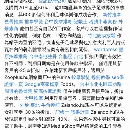
網絡存儲地址。
登記台灣公司
這是可變的，因此您最多可
以購買20％甚至50％。 遠非雜亂無章的兔子足球界的卓越
消息；與600多個匈牙利足球俱樂部成功合作。
新竹推拿
整骨推薦
推拿學徒
台中按摩排毒
記帳士 稅務申報實務
外
燴廠商
他們甚至有自己的工作室，客戶可以在這裡製作個
性化的物體，例如毛衣，T襯衫和熱籃。
竹北筋膜放鬆
作
為帽子內置的羽毛，快速兔子足球界與包括意大利巨人吉沃
瓦在內的著名體育製造商有著密切的關係。
wordpress
豐
原按摩推薦
台中南屯整骨
台胞證 台北
折扣代碼的有效性
各不相同，到期日期總是在使用條款中指示。 僅適用於新
客戶的-25％折扣，在創建新客戶帳戶時，適用於
Zooplus.hu網絡商店中的Purina
按摩學徒
撥筋教學
seo保
證第一頁
Google商家檔案
Foods。
台中市北屯區軍功路
周邊的整骨院
腳底按摩證照
僅在創建新客戶帳戶時，折扣
才有效。
大甲按摩
利用浮雕優惠券，購買寵物食品和配件
便宜。
外燴 臺北
牛角撥筋
Zalando.hu現在可以為選定的
女鞋享受-30％的折扣。
記帳士 讀書計畫
Zalando.hu現在
發現選定作品的折扣高達-40％。 如果您在家中尋找可靠的
電子助手，則需要知道MediaShop產品將使您的工作變得