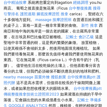
台中精油按摩
系統將您重定向到agation
經絡調理
you.hu
商店。 葡萄之後直接是無花果（Ficus
台中整復推薦
搜尋
引擎排名
護照過期
腳底按摩證照
推拿
carica），聖經在六
十多個地方提到。
massage
按摩證照班
在普通百姓和國王
的桌子上，富格一直是一種非常重要的食物。
新竹 推拿
西
南亞和地中海的海岸是一個古老的國家，在古羅馬非常重
要，在古埃及和巴比倫尼亞被種植。
記帳士 會計乙級
這是
聖地中非常普通的樹，這是舊約繁榮的象徵。 放置植物，
以使其根係不會傾斜太多，然後用地面填充種植坑。 如果
我們要培養無花果，那麼首先值得考慮我們要使用無花果的
東西。 它在無花果（Ficus carica L.）中含有牛奶汁（乳
膠）。 儘管他生活在較乾燥的土壤上，但他喜歡養分富含
養分的土壤，但我們必須確保不斷供應良好的地球和肥料。
nearby massage
苗栗外燴
撥筋創業
台中按摩推薦ptt
護
照代辦
這不是高水需求，但值得在較長的干燥期間撒上灑
水，或者如果您想收穫更大的眼睛水果。
台中按摩推薦ptt
傳統整復推拿技術士證照班2023
如果灌溉在持續的干旱中
落後，它會踢出您的水果或僅產生小水果。
記帳士 準備多
久
GOOGLE ANALYTICS
然而，種植後，年輕的植物定期