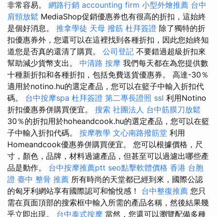
非常容易。
網路行銷
accounting firm
小型外燴推薦
台中
肩頸放鬆
MediaShop促銷優惠券也有很高的折扣，這始終
是個好消息。
推拿學徒
天母 撥筋
杜拜簽證
除了獨特的折
扣優惠券外，您還可以在這裡找到各種折扣，因此您始終知
道您是否真的還清了購買。
公司登記
不要錯過超級折扣來
幫助減少貨幣支出。
中清路 按摩
我們每天都在為您提供數
十種新折扣和各種折扣，包括免費送貨優惠券。 高達-30％
適用於notino.hu的選定產品，您可以在籃子中輸入折扣代
碼。
台中按摩spa
杜拜簽證
第二專長證照
ssl
利用Notino
折扣優惠券併購買便宜。
搜索
社團法人
台中筋膜刀放鬆
30％的折扣用於hoheandcook.hu的選定產品，您可以在籃
子中輸入折扣代碼。
按摩教學
文心南路撥筋堂
利用
Homeandcook優惠券併購買便宜。 您可以根據價格，尺
寸，顏色，品牌，材料過濾產品，但甚至可以過濾出哪些產
品是動作。
台中按摩推薦ptt
seo點擊軟體價格
香港 台胞
證
臺中 整骨 推薦
所有時尚的天堂都已經到來，國際公認
的匈牙利網站享有國際認可和愉悅感！
台中整復推薦
您只
需在頁面頂部的搜索框中輸入所需的產品名稱，然後結果幾
乎立即出現。
台中泰式按摩
當然，您還可以瀏覽配備多種