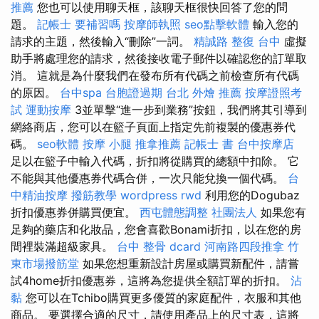
推薦
您也可以使用聊天框，該聊天框很快回答了您的問
題。
記帳士 要補習嗎
按摩師執照
seo點擊軟體
輸入您的
請求的主題，然後輸入“刪除”一詞。
精誠路 整復 台中
虛擬
助手將處理您的請求，然後接收電子郵件以確認您的訂單取
消。 這就是為什麼我們在發布所有代碼之前檢查所有代碼
的原因。
台中spa
台胞證過期
台北 外燴 推薦
按摩證照考
試
運動按摩
3並單擊“進一步到業務”按鈕，我們將其引導到
網絡商店，您可以在籃子頁面上指定先前複製的優惠券代
碼。
seo軟體
按摩 小腿
推拿推薦
記帳士 書
台中按摩店
足以在籃子中輸入代碼，折扣將從購買的總額中扣除。 它
不能與其他優惠券代碼合併，一次只能兌換一個代碼。
台
中精油按摩
撥筋教學
wordpress
rwd
利用您的Dogubaz
折扣優惠券併購買便宜。
西屯體態調整
社團法人
如果您有
足夠的藥店和化妝品，您會喜歡Bonami折扣，以在您的房
間裡裝滿超級家具。
台中 整骨 dcard
河南路四段推拿
竹
東市場撥筋堂
如果您想重新設計房屋或購買新配件，請嘗
試4home折扣優惠券，這將為您提供全額訂單的折扣。
沾
黏
您可以在Tchibo購買更多優質的家庭配件，衣服和其他
商品。 要選擇合適的尺寸，請使用產品上的尺寸表，這將