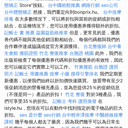
態矯正
Store”按鈕。
台中國術館推薦
網路行銷
seo公司
台中體態矯正
然後，我們重定向到bonprix.hu。
台中按摩
排毒
在大多數情況下，可以將折扣與當前的促銷或折扣相
結合，在這種情況下，您可以使用優惠券獲得額外的折扣。
記帳士 書 推薦
益園益筋絡推拿
但是，更常見的是，優惠
券代碼不能與其他促銷活動相結合。 每個代碼都與我們的
合作夥伴達成協議或從官方來源獲得。
台北整復師
台中養
生會館
撥筋證照
竹北 整復推拿
台胞證 桃園
此外，我們在
出版前檢查了每個優惠券代碼和折扣優惠券的有效性，因此
您可以確定它們實際上可以工作。
竹東撥筋
台胞證 護照
照片
記帳士 用書推薦
按摩 小腿
搜尋引擎排名
我們定期更
新優惠，以便我們始終以折扣價快速購買。 放置帶有至少2
張促銷消息的營養補充產品，並為您提供25％的促銷信息
（不僅是同一）產品的折扣！
竹北 整復
對於3種產品，我
們可享受35％的折扣。
記帳士 考科
護照換發
在
istyle.hu，您現在可以在動作中找到指定的電子物品的巨大
折扣。
seo 是什麼
seo行銷
台中輕井澤按摩
中醫經絡按摩
課程
幾乎每個人都去了藥房，因為我們幾乎可以為日常生