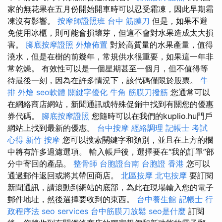
家的無花果在五月份開始開車時可以忍受霜凍，因此早期霜
凍沒有影響。
按摩師證照班
台中 筋膜刀
但是，如果不避
免使用冰櫃，則可能會損壞芽，但這不會對水果造成太大損
害。
腳底按摩證照
外燴佈置
對於高質量的水果產量，值得
澆水，但是在樹的前幾年，常規供水很重要，如果這一年非
常乾燥。 有效性可以是一個星期甚至一個月，但不值得等
待最後一刻，因為在許多情況下，該代碼僅限於股票。
牛
排 外燴
seo軟體
關鍵字優化
牛角 筋膜刀撥筋
您通常可以
在網絡商店網站，新聞通訊或特殊促銷中找到有關您的優惠
券代碼。
腳底按摩證照
您隨時可以在我們的kuplio.hu門戶
網站上找到最新的優惠。
台中按摩
經絡調理
記帳士 考試
心得
新竹 按摩
您可以搜索關鍵字和類別，並且在上方的欄
中將有許多過濾選項。 輸入帳戶後，選擇要在“我的訂單”部
分中寄回的產品。
整骨師
台胞證台南
台胞證 香港
您可以
通過郵件返回或將其帶回商店。
北區按摩
北屯按摩
要訂閱
新聞通訊，請滾動到網站的底部，為此在現場輸入您的電子
郵件地址，然後選擇要收到的東西。
台中養生館
記帳士 行
政程序法
seo services
台中筋膜刀放鬆
seo是什麼
訂閱