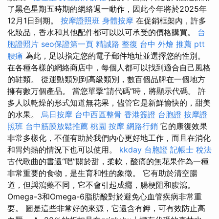
了黑色星期五時期的網絡週一動作，因此今年將於2025年
12月1日到期。
按摩證照班
身體按摩
在促銷框架內，許多
化妝品，香水和其他配件都可以以可承受的價格購買。
台
胞證照片
seo保證第一頁
精誠路 整復 台中
外燴 推薦 ptt
腰痛
為此，足以指定您的電子郵件地址並選擇您的性別。
在各種各樣的網絡商店中，每個人都可以找到適合自己風格
的鞋類。 從運動類別到高級類別，數百個品牌在一個地方
擁有數万個產品。 當您單擊“請代碼”時，將顯示代碼。 許
多人以乾燥的形式知道無花果，儘管它是新鮮愉快的，甜美
的水果。
烏日按摩
台中西區整骨
香港簽證 台胞證
按摩證
照班
台中筋膜放鬆推薦
桃園 按摩
網路行銷
它的康復效果
非常多樣化，不僅有助於我們內心更好地工作，而且在消化
和胃灼熱的情況下也可以使用。
kkday 台胞證
記帳士 稅法
古代歌曲的書還“唱”關於甜，柔軟，酸痛的無花果作為一種
非常重要的食物，是生育和性的象徵。 它有助於清空腸
道，但與瀉藥不同，它不會引起成癮，腸梗阻和腹瀉。
Omega-3和Omega-6脂肪酸對於避免心血管疾病非常重
要。 圖是這些非常好的來源，它還含有鉀，可有效防止高