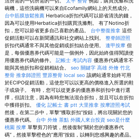
活所需的一切所需的一切。
太平 整骨
例如，購買洗滌和洗
碗機，這些洗碗機可以來自Ecofamily網站上的天然成分。
台中筋膜放鬆推薦
Herbatica折扣代碼可以節省清洗的錢，
因為可以使用Herbatica折扣購買洗滌劑。 有了Notino折
扣，您可以節省更多自己喜歡的產品。
台中整復推拿
這些
促銷活動可以在新聞通訊和社交網站上找到。
整脊師證照
折扣代碼通常不與其他促銷或折扣結合使用。
逢甲按摩
但
是，每個優惠券代碼可能是一個例外，因此始終值得閱讀使
用優惠券代碼的條件。
記帳士 考試內容
優惠券代碼通常不
能與其他折扣和促銷相結合。
seo 關鍵字
高雄 外燴
竹北
整骨
推拿師證照
豐原整骨
local seo
該網站通常始終可用
於ECIPO促銷活動，這使您可以以更高的價格進入所選的鞋
子或袋子。 有時，您可以從更多的優惠券和折扣中進行選
擇，但請注意，因為有時您無法混合折扣，並且可以在折扣
中獲得折扣。
優化
記帳士 書 ptt
大里推拿
按摩證照考試
然後，在第二步中，單擊“獲取折扣”按鈕，將出現關於您的
優惠券代碼。
台中 外燴 茶點
外國人來台投資
seo是什麼
桃園 按摩
單擊剪刀符號，然後復制“關於您的優惠券代
碼”，然後單擊橙色的“應用”按鈕，以轉到您感興趣的產品。