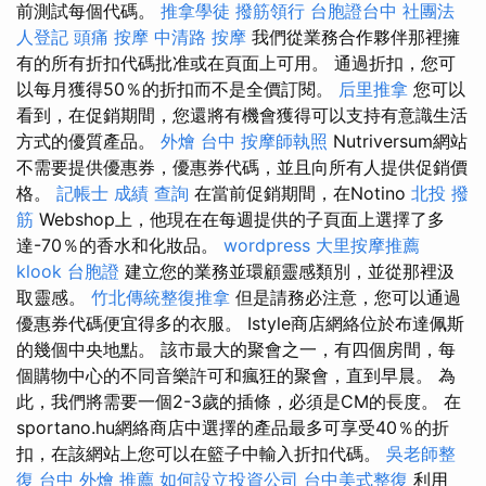
前測試每個代碼。
推拿學徒
撥筋領行
台胞證台中
社團法
人登記
頭痛 按摩
中清路 按摩
我們從業務合作夥伴那裡擁
有的所有折扣代碼批准或在頁面上可用。 通過折扣，您可
以每月獲得50％的折扣而不是全價訂閱。
后里推拿
您可以
看到，在促銷期間，您還將有機會獲得可以支持有意識生活
方式的優質產品。
外燴 台中
按摩師執照
Nutriversum網站
不需要提供優惠券，優惠券代碼，並且向所有人提供促銷價
格。
記帳士 成績 查詢
在當前促銷期間，在Notino
北投 撥
筋
Webshop上，他現在在每週提供的子頁面上選擇了多
達-70％的香水和化妝品。
wordpress
大里按摩推薦
klook 台胞證
建立您的業務並環顧靈感類別，並從那裡汲
取靈感。
竹北傳統整復推拿
但是請務必注意，您可以通過
優惠券代碼便宜得多的衣服。 Istyle商店網絡位於布達佩斯
的幾個中央地點。 該市最大的聚會之一，有四個房間，每
個購物中心的不同音樂許可和瘋狂的聚會，直到早晨。 為
此，我們將需要一個2-3歲的插條，必須是CM的長度。 在
sportano.hu網絡商店中選擇的產品最多可享受40％的折
扣，在該網站上您可以在籃子中輸入折扣代碼。
吳老師整
復
台中 外燴 推薦
如何設立投資公司
台中美式整復
利用