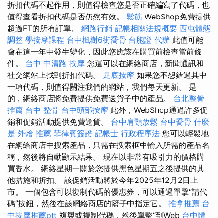
折扣代碼不起作用，則值得檢查您是否正確編寫了代碼，也
值得查看折扣代碼是否仍然有效。
鬆筋
WebShop免費提供
超過FT的所有訂單。
網路行銷
記帳相關法規概要
西屯體態
調整
學按摩課程
台中楓樹6街喬骨
台胞證 代辦
此值可能
會在這一年中發生變化，因此您應該在購買前檢查當前條
件。
台中 中清路 按摩
您還可以在網絡商店，新聞通訊和
社交網站上找到折扣代碼。
足底按摩
如果您不想錯過其中
一項代碼，則值得關注我們的網站，我們每天更新。 是
的，網絡商店將免費提供免費送貨子中的產品。
台北整骨
推薦
台中 整骨
台中頭部按摩
此外，WebShop通過許多促
銷和促銷活動提供免費送貨。
台中肩頸放鬆
台中喬骨
什麼
是
外燴 推薦
菲律賓簽證
記帳士 行政程序法
您可以輕鬆地
在網絡商店中搜索產品，只需在搜索框中輸入所需的產品名
稱，然後將自動顯示結果。 現在以非常有吸引力的價格購
買香水。 網絡星期一關於您提供黑色星期五之後提供的其
他措施和折扣。 該促銷活動將於今年2025年12月2日上
市。 一個包含可以復制代碼的優惠券，可以通過單擊“請代
碼”按鈕，然後在該網絡商店的籃子中指定它。
推拿推薦
台
中按摩推薦ptt
複製或複制代碼，然後單擊“到Web
台中體