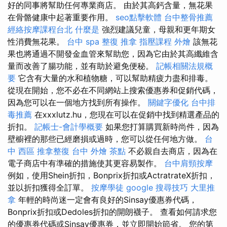
好的同事將幫助任何專業商店。 由於其高鈣含量，無花果
在骨骼健康中起著重要作用。
seo點擊軟體
台中整骨推薦
經絡按摩課程台北
什麼是
強烈建議兒童，母親和更年期女
性消費無花果。
台中 spa
整復 推拿
指壓課程
外燴
該無花
果也將通過不開發金血管來幫助您，因為它由於其高纖維含
量而改善了腸功能，並有助於避免便秘。
記帳相關法規概
要
它含有大量的水和植物糖，可以幫助精疲力盡和排毒。
從現在開始，您不必在不同網站上搜索優惠券和促銷代碼，
因為您可以在一個地方找到所有操作。
關鍵字優化
台中排
毒推薦
在xxxlutz.hu，您現在可以在促銷中找到精選產品的
折扣。
記帳士-會計學概要
如果您打算購買新時尚件，因為
壁櫥裡的那些已經磨損或過時，您可以從任何地方做。
台
中 西區 推拿整復
台中 外燴 茶點
不必親自去商店，因為在
電子商店中有準確的措施使其更容易製作。
台中肩頸按摩
例如，使用Shein折扣，Bonprix折扣或ActratrateX折扣，
並以折扣獲得全訂單。
按摩學徒
google 搜尋技巧
大里推
拿
年輕的時尚迷一定會有良好的Sinsay優惠券代碼，
Bonprix折扣或Dedoles折扣的開朗襪子。 查看如何請求您
的優惠券代碼或Sinsay優惠券，並立即開始節省。 您的第