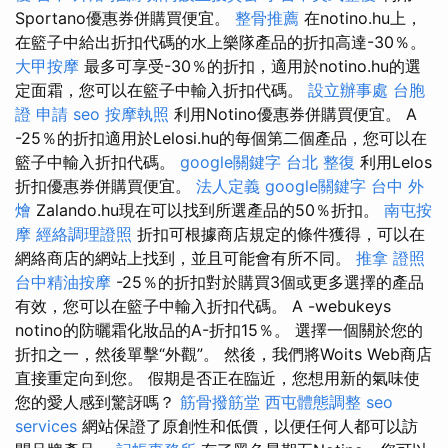
Sportano優惠券併購買便宜。
整骨推薦
在notino.hu上，
在籃子中給出折扣代碼的水上樂隊產品的折扣高達-30％。
大甲按摩
最多可享受-30％的折扣，適用於notino.hu的選
定面霜，您可以在籃子中輸入折扣代碼。
設立辦事處
台胞
證 申請
seo
按摩執照
利用Notino優惠券併購買便宜。 A
-25％的折扣適用於Lelosi.hu的每個第二個產品，您可以在
籃子中輸入折扣代碼。
google關鍵字
台北 整復
利用Lelos
折扣優惠券併購買便宜。
法人定義
google關鍵字
台中 外
燴
Zalando.hu現在可以找到所選產品的50％折扣。
南屯按
摩
經絡調理證照
折扣可根據商店規定的條件獲得，可以在
網絡商店的網站上找到，並且可能會有所不同。
推拿 證照
台中精油按摩
-25％的折扣對於購買3個或更多選擇的產品
有效，您可以在籃子中輸入折扣代碼。 A -webukeys
notino的防曬霜化妝品的A-折扣15％。 選擇一個關於您的
折扣之一，然後單擊“外觀”。 然後，我們將Woits Web商店
直接重定向到您。 假期是否正在臨近，您想用新的氣味使
您的愛人感到驚訝嗎？
筋骨撥筋堂
西屯體態調整
seo
services
網站保證了原創性和低價，以便任何人都可以訪