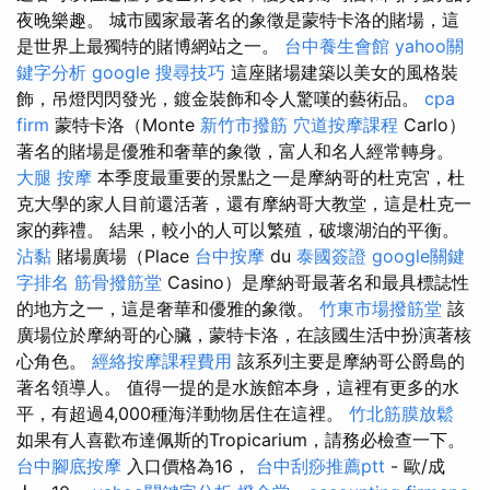
夜晚樂趣。 城市國家最著名的象徵是蒙特卡洛的賭場，這
是世界上最獨特的賭博網站之一。
台中養生會館
yahoo關
鍵字分析
google 搜尋技巧
這座賭場建築以美女的風格裝
飾，吊燈閃閃發光，鍍金裝飾和令人驚嘆的藝術品。
cpa
firm
蒙特卡洛（Monte
新竹市撥筋
穴道按摩課程
Carlo）
著名的賭場是優雅和奢華的象徵，富人和名人經常轉身。
大腿 按摩
本季度最重要的景點之一是摩納哥的杜克宮，杜
克大學的家人目前還活著，還有摩納哥大教堂，這是杜克一
家的葬禮。 結果，較小的人可以繁殖，破壞湖泊的平衡。
沾黏
賭場廣場（Place
台中按摩
du
泰國簽證
google關鍵
字排名
筋骨撥筋堂
Casino）是摩納哥最著名和最具標誌性
的地方之一，這是奢華和優雅的象徵。
竹東市場撥筋堂
該
廣場位於摩納哥的心臟，蒙特卡洛，在該國生活中扮演著核
心角色。
經絡按摩課程費用
該系列主要是摩納哥公爵島的
著名領導人。 值得一提的是水族館本身，這裡有更多的水
平，有超過4,000種海洋動物居住在這裡。
竹北筋膜放鬆
如果有人喜歡布達佩斯的Tropicarium，請務必檢查一下。
台中腳底按摩
入口價格為16，
台中刮痧推薦ptt
- 歐/成