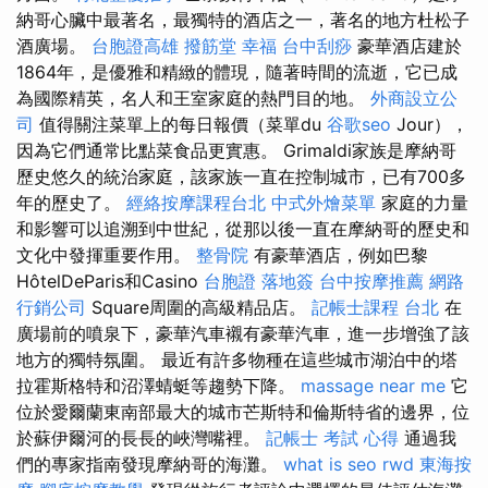
納哥心臟中最著名，最獨特的酒店之一，著名的地方杜松子
酒廣場。
台胞證高雄
撥筋堂 幸福
台中刮痧
豪華酒店建於
1864年，是優雅和精緻的體現，隨著時間的流逝，它已成
為國際精英，名人和王室家庭的熱門目的地。
外商設立公
司
值得關注菜單上的每日報價（菜單du
谷歌seo
Jour），
因為它們通常比點菜食品更實惠。 Grimaldi家族是摩納哥
歷史悠久的統治家庭，該家族一直在控制城市，已有700多
年的歷史了。
經絡按摩課程台北
中式外燴菜單
家庭的力量
和影響可以追溯到中世紀，從那以後一直在摩納哥的歷史和
文化中發揮重要作用。
整骨院
有豪華酒店，例如巴黎
HôtelDeParis和Casino
台胞證 落地簽
台中按摩推薦
網路
行銷公司
Square周圍的高級精品店。
記帳士課程 台北
在
廣場前的噴泉下，豪華汽車襯有豪華汽車，進一步增強了該
地方的獨特氛圍。 最近有許多物種在這些城市湖泊中的塔
拉霍斯格特和沼澤蜻蜓等趨勢下降。
massage near me
它
位於愛爾蘭東南部最大的城市芒斯特和倫斯特省的邊界，位
於蘇伊爾河的長長的峽灣嘴裡。
記帳士 考試 心得
通過我
們的專家指南發現摩納哥的海灘。
what is seo
rwd
東海按