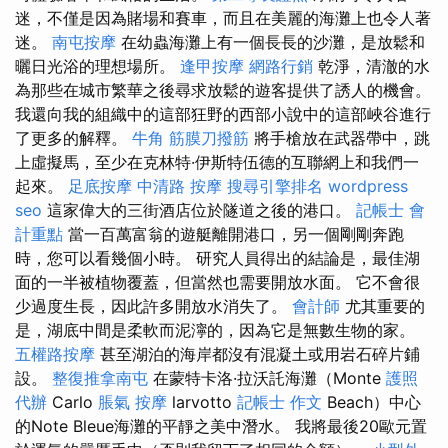
迷，不僅是因為賭場和賽車，而且在美麗的海灘上也令人著
迷。
南屯按摩
在幼蟲海灘上有一個長長的沙灘，是放鬆和
曬日光浴的理想場所。
逢甲按摩
網路行銷
乾淨，清澈的水
為那些在城市繁華之後尋求放鬆的遊客提供了誘人的機會。
我還向我的組織中的這部狂野的西部小說中的這部峽谷進行
了更多的解釋。
牛角 筋膜刀撥筋
將手槍放在武器帶中，跳
上虛擬馬，至少在克林特·伊斯特伍德的互聯網上和我們一
起來。
足底按摩
中清路 按摩
搜尋引擎排名
wordpress
seo
這家偉大的三街酒店位於隧道之後的港口。
記帳士 會
計重點
當一百萬富翁的遊艇離開港口，另一個剛剛奔跑
時，您可以看幾個小時。 研究人員得出的結論是，最佳湖
面的一半被植物覆蓋，但當然也需要開放水面。 它不會很
少過度生長，因此許多開放水消失了。
會計師
尤其重要的
是，湖底中間是柔軟而泥濘的，因為它是無數生物的家。
五權路按摩
甚至湖泊的海岸都沒有混凝土或用岩石碎片鋪
設。
整復推拿南屯
在蒙特卡洛·拉沃託海灘（Monte
護照
代辦
Carlo
脹氣 按摩
larvotto
記帳士 作文
Beach）中心
的Note Bleue海灘的平靜之美中潛水。 我將最後20歐元置