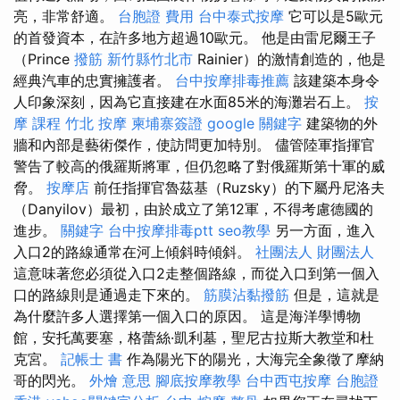
亮，非常舒適。
台胞證 費用
台中泰式按摩
它可以是5歐元
的首發資本，在許多地方超過10歐元。 他是由雷尼爾王子
（Prince
撥筋 新竹縣竹北市
Rainier）的激情創造的，他是
經典汽車的忠實擁護者。
台中按摩排毒推薦
該建築本身令
人印象深刻，因為它直接建在水面85米的海灘岩石上。
按
摩 課程
竹北 按摩
柬埔寨簽證
google 關鍵字
建築物的外
牆和內部是藝術傑作，使訪問更加特別。 儘管陸軍指揮官
警告了較高的俄羅斯將軍，但仍忽略了對俄羅斯第十軍的威
脅。
按摩店
前任指揮官魯茲基（Ruzsky）的下屬丹尼洛夫
（Danyilov）最初，由於成立了第12軍，不得考慮德國的
進步。
關鍵字
台中按摩排毒ptt
seo教學
另一方面，進入
入口2的路線通常在河上傾斜時傾斜。
社團法人 財團法人
這意味著您必須從入口2走整個路線，而從入口到第一個入
口的路線則是通過走下來的。
筋膜沾黏撥筋
但是，這就是
為什麼許多人選擇第一個入口的原因。 這是海洋學博物
館，安托萬要塞，格蕾絲·凱利墓，聖尼古拉斯大教堂和杜
克宮。
記帳士 書
作為陽光下的陽光，大海完全象徵了摩納
哥的閃光。
外燴 意思
腳底按摩教學
台中西屯按摩
台胞證