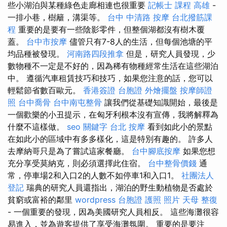
些小湖泊與某種綠色走廊相連也很重要
記帳士 課程 高雄
-
一排小巷，樹籬，溝渠等。
台中 中清路 按摩
台北撥筋課
程
重要的是要有一些陰影零件，但整個湖都沒有樹木覆
蓋。
台中市按摩
儘管只有7-8人的生活，但每個池塘的平
均品種被發現。
河南路四段推拿
但是，研究人員發現，少
數物種不一定是不好的，因為稀有物種經常生活在這些湖泊
中。 遵循汽車租賃技巧和技巧，如果您注意的話，您可以
輕鬆節省數百歐元。
香港簽證 台胞證
外燴擺盤
按摩師證
照
台中喬骨
台中南屯整骨
讓我們從基礎知識開始，最後是
一個歡樂的小丑提示，在匈牙利根本沒有宣傳，我將解釋為
什麼不這樣做。
seo 關鍵字
台北 按摩
看到如此小的景點
在如此小的區域中有多多樣化，這是特別有趣的。 許多人
去摩納哥只是為了嘗試這家餐廳。
台中腳底按摩
如果您想
充分享受莫納克，則必須選擇此住宿。
台中整骨價錢
通
常，停車場2和入口2的人數不如停車1和入口1。
社團法人
登記
瑞典的研究人員還指出，湖泊的野生動植物是否處於
貧窮或富裕的鄰里
wordpress
台胞證 護照 照片
天母 整復
- 一個重要的發現，因為美國研究人員相反。 這些海灘很容
易進入，並為遊客提供了享受海灘氛圍。 重要的是要注