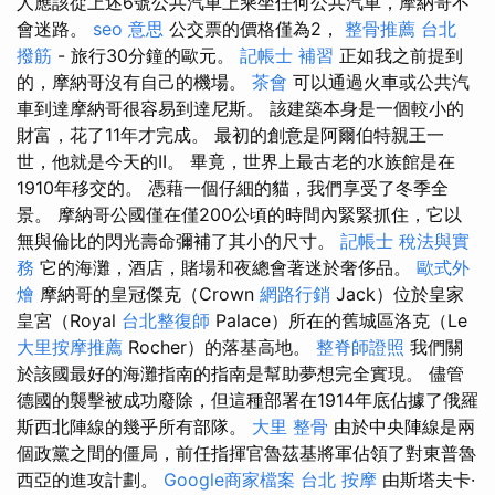
人應該從上述6號公共汽車上乘坐任何公共汽車，摩納哥不
會迷路。
seo 意思
公交票的價格僅為2，
整骨推薦
台北
撥筋
- 旅行30分鐘的歐元。
記帳士 補習
正如我之前提到
的，摩納哥沒有自己的機場。
茶會
可以通過火車或公共汽
車到達摩納哥很容易到達尼斯。 該建築本身是一個較小的
財富，花了11年才完成。 最初的創意是阿爾伯特親王一
世，他就是今天的II。 畢竟，世界上最古老的水族館是在
1910年移交的。 憑藉一個仔細的貓，我們享受了冬季全
景。 摩納哥公國僅在僅200公頃的時間內緊緊抓住，它以
無與倫比的閃光壽命彌補了其小的尺寸。
記帳士 稅法與實
務
它的海灘，酒店，賭場和夜總會著迷於奢侈品。
歐式外
燴
摩納哥的皇冠傑克（Crown
網路行銷
Jack）位於皇家
皇宮（Royal
台北整復師
Palace）所在的舊城區洛克（Le
大里按摩推薦
Rocher）的落基高地。
整脊師證照
我們關
於該國最好的海灘指南的指南是幫助夢想完全實現。 儘管
德國的襲擊被成功廢除，但這種部署在1914年底佔據了俄羅
斯西北陣線的幾乎所有部隊。
大里 整骨
由於中央陣線是兩
個政黨之間的僵局，前任指揮官魯茲基將軍佔領了對東普魯
西亞的進攻計劃。
Google商家檔案
台北 按摩
由斯塔夫卡·