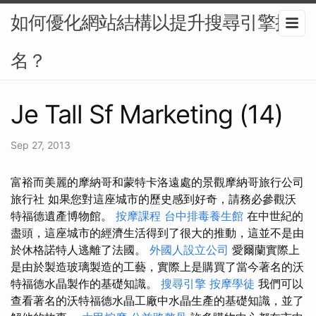
如何優化網站結構以提升搜尋引擎排
名？
Je Tall Sf Marketing (14)
Sep 27, 2013
富裕而美麗的摩納哥和蒙特卡洛遠處的景觀摩納哥旅行公司
旅行社 如果您對這座城市的歷史感到好奇，請務必參觀沃
特福德遺產博物館。
按摩課程
台中排毒養生館
在中世紀的
盡頭，這座城市的經濟生活得到了很大的推動，這並不是由
於休格諾特人逃離了法國。
外國人設立公司
愛爾蘭實際上
是由於製造玻璃製造的工藝，實際上是購買了當今著名的沃
特福德水晶製作的基礎知識。
搜尋引擎
按摩學徒
我們可以
查看著名的沃特福德水晶工廠中水晶生產的基礎知識，並了