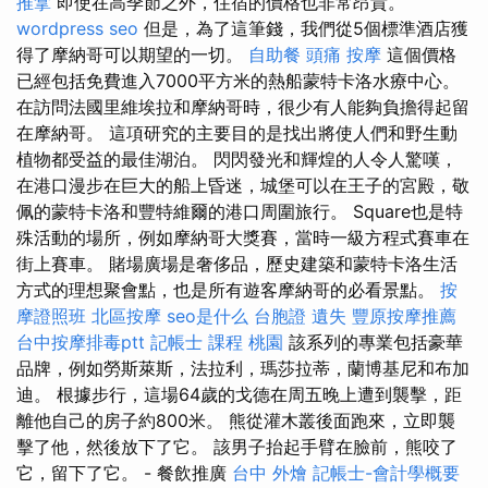
推拿
即使在高季節之外，住宿的價格也非常昂貴。
wordpress seo
但是，為了這筆錢，我們從5個標準酒店獲
得了摩納哥可以期望的一切。
自助餐
頭痛 按摩
這個價格
已經包括免費進入7000平方米的熱船蒙特卡洛水療中心。
在訪問法國里維埃拉和摩納哥時，很少有人能夠負擔得起留
在摩納哥。 這項研究的主要目的是找出將使人們和野生動
植物都受益的最佳湖泊。 閃閃發光和輝煌的人令人驚嘆，
在港口漫步在巨大的船上昏迷，城堡可以在王子的宮殿，敬
佩的蒙特卡洛和豐特維爾的港口周圍旅行。 Square也是特
殊活動的場所，例如摩納哥大獎賽，當時一級方程式賽車在
街上賽車。 賭場廣場是奢侈品，歷史建築和蒙特卡洛生活
方式的理想聚會點，也是所有遊客摩納哥的必看景點。
按
摩證照班
北區按摩
seo是什么
台胞證 遺失
豐原按摩推薦
台中按摩排毒ptt
記帳士 課程 桃園
該系列的專業包括豪華
品牌，例如勞斯萊斯，法拉利，瑪莎拉蒂，蘭博基尼和布加
迪。 根據步行，這場64歲的戈德在周五晚上遭到襲擊，距
離他自己的房子約800米。 熊從灌木叢後面跑來，立即襲
擊了他，然後放下了它。 該男子抬起手臂在臉前，熊咬了
它，留下了它。 - 餐飲推廣
台中 外燴
記帳士-會計學概要