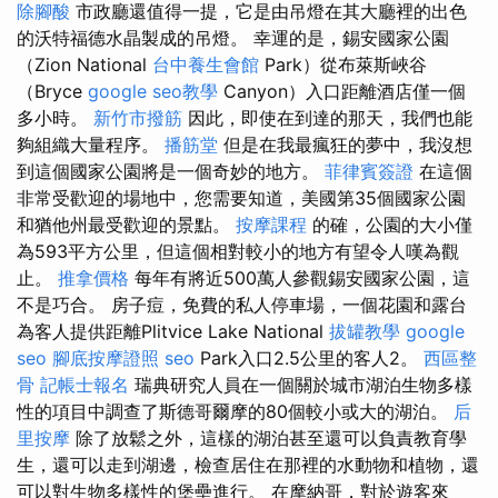
除腳酸
市政廳還值得一提，它是由吊燈在其大廳裡的出色
的沃特福德水晶製成的吊燈。 幸運的是，錫安國家公園
（Zion National
台中養生會館
Park）從布萊斯峽谷
（Bryce
google seo教學
Canyon）入口距離酒店僅一個
多小時。
新竹市撥筋
因此，即使在到達的那天，我們也能
夠組織大量程序。
播筋堂
但是在我最瘋狂的夢中，我沒想
到這個國家公園將是一個奇妙的地方。
菲律賓簽證
在這個
非常受歡迎的場地中，您需要知道，美國第35個國家公園
和猶他州最受歡迎的景點。
按摩課程
的確，公園的大小僅
為593平方公里，但這個相對較小的地方有望令人嘆為觀
止。
推拿價格
每年有將近500萬人參觀錫安國家公園，這
不是巧合。 房子痘，免費的私人停車場，一個花園和露台
為客人提供距離Plitvice Lake National
拔罐教學
google
seo
腳底按摩證照
seo
Park入口2.5公里的客人2。
西區整
骨
記帳士報名
瑞典研究人員在一個關於城市湖泊生物多樣
性的項目中調查了斯德哥爾摩的80個較小或大的湖泊。
后
里按摩
除了放鬆之外，這樣的湖泊甚至還可以負責教育學
生，還可以走到湖邊，檢查居住在那裡的水動物和植物，還
可以對生物多樣性的堡壘進行。 在摩納哥，對於遊客來