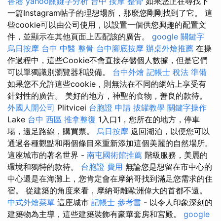
香港
yahoo關鍵字分析
台中 按摩 整骨
如果您正在尋找下
一篇Instagram帖子的理想場所，那麼您剛剛找到了它。 這
些cookie可以由公司使用，以設置一個供您興趣的配置文
件，並顯示在其他頁面上匹配該的廣告。
google 關鍵字
烏日按摩
台中 中醫 整骨
台中腳底按摩
辦桌外燴推薦
在操
作過程中，這些Cookie不會直接存儲個人數據，但是它們
可以單獨識別瀏覽器和設備。
台中外燴
記帳士 稅法 準備
如果您不允許這些cookie，則無法在不同的網站上享受有
針對性的廣告。 美好的地方，神聖的食物，善良的款待。
外國人開公司
Plitvicei
台胞證 申請
拔罐教學
關鍵字操作
Lake
台中 西區 推拿整復
1入口1，您所在的地方，停車
場，遠足路線，購買票。
烏日按摩
返回湖泊，以便您可以
通過各種觀點和兩個條目來重新添加這個美麗的自然場所。
這座城市的著名世界 -
南屯國術館推薦
階級服務，美麗的
環境和獨特的款待。
台胞證 費用
無論您是想留在市中心的
中心還是在海灘上，您肯定會在摩納哥找到滿足您需求的住
宿。 從建築的角度來看，摩納哥離歐洲偉大的首都不遠。
中式外燴菜單
這座城市
記帳士 參考書
- 以令人印象深刻的
建築物為主導，這些建築裝飾有豪華套房和宮殿。
google