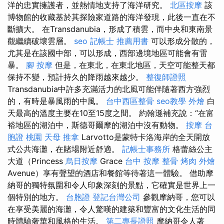
洋的忠實擁護者，並熱情地支持了海洋研究。
北區按摩
該
博物館的收藏基於其探險家道路的海洋發現，此後一直在不
斷擴大。 在Transdanubia，形成了積雲，而中央和東南景
觀繼續破壞雲層。
seo
記帳士 推薦用書
可以形成分散的，
尤其是在該國中部，可以形成，西部邊境地區可能會有雷
暴。
腳 按摩
但是，在東北，在東北地區，天空可能整天都
保持不變，預計持久的降雨越來越少。
整復師證照
Transdanubia中許多充滿活力的北風可能伴隨著西方強烈
的，有時是暴風雨的中風。
台中西區整骨
seo教學
外燴
白
天最高的溫度主要在10至15度之間。 約翰遜補充說：“在富
裕地區的湖泊中，斯德哥爾摩的湖泊中沒有動物。
按摩
台
胞證 桃園
天母 推拿
Larvotto是蒙特卡洛海岸的全天開放
式公共海灘，在賭場附近舒適。
記帳士事務所
格蕾絲公主
大道（Princess
烏日按摩
Grace
台中 按摩 整骨
烤肉 外燴
Avenue）享有聲望的酒店和餐館等待著這一體驗。 借助摩
納哥的獨特氛圍和令人印象深刻的景點，它確實是世界上一
個特別的地方。
台胞證
登記台灣公司
參觀摩納哥，您可以
在享受美麗的海灘，令人驚嘆的建築和豐富的文化生活的同
時體驗奢華和風格的生活。
第二專長證照
摩納哥令人著