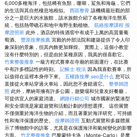
6,000多種海洋，包括稀有魚類，珊瑚，鯊魚和海龜，它們
的生活與其自然棲息地相似。
西區整骨
該機構最壯觀的部
分之一是巨大的水族館，該水族館介紹了各種海洋生態系
統，包括熱帶礁石和地中海野生動植物。
筋絡按摩課程
按
摩證照班
此外，酒店的特殊酒窖中有成千上萬的高質量葡
萄酒。
豐原按摩推薦
宮殿的外部法院和建築提供了令人印
象深刻的景象，但其內飾更加輝煌。 實際上，這個小教堂
沒有什麼特別的，但是由於某種原因，我真的很喜歡它。
竹東整復推拿
一級方程式賽車在寺廟的前面運行，在比賽
中有許多標誌性的時刻。
記帳士 稅法
因為我喜歡賽車，所
以值得在這裡本身停下來。
五權路按摩
seo是什么
您可以
直接從火車站穿過火車站，因此您不會錯過它。
整脊師證
照
此外，摩納哥擁有許多公園，遊樂場和兒童友好餐廳，
可提供宜人的家庭消遣。
網路行銷公司
城市國家的緊湊型
和安全環境是家庭遊覽和活動計劃的理想選擇。 這些展覽
不僅側重於海洋生物的介紹，而且著重於海洋研究，可持續
性和海洋保護的歷史。
按摩師證照
互動式展覽和多媒體展
示了博物館中的訪客，尤其是在保護海洋和氣候變化的影響
方面。
竹北整復推拿
巴黎蒙特卡洛（Monte-Carlo）是摩