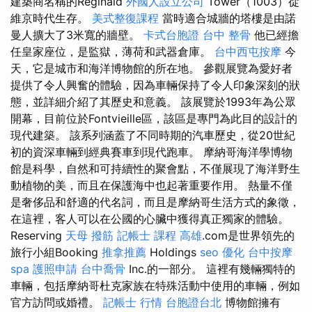
建築商名稱的Reginald
外國人設立公司
Tower（1003）從
維京時代生存。
美式整復課程
當時適合城牆的塔樓是由諾
曼人擴大了3米寬的牆壁。
卡式台胞證
台中 整骨
他已經擔
任皇家座位，是監獄，薄荷和武器倉庫。
台中西屯按摩
今
天，它是城市和海洋博物館的所在地。 參觀展覽為愛好者
提供了令人興奮的體驗，因為車輛保持了令人印象深刻的狀
態，並詳細介紹了其歷史和意義。 該展覽於1993年為公眾
開幕，目前位於Fontvieille區，該區是專門為此目的設計的
現代建築。 該系列涵蓋了不同時期的汽車歷史，從20世紀
初的資深車輛到經典賽車到現代跑車。 摩納哥海洋學博物
館是科學，自然和可持續性的聚會點，不僅展現了海洋野生
動植物的美，而且在保護海中也起著重要作用。 熱量不僅
是奢侈品和舒適的代名詞，而且是摩納哥生活方式的象徵，
在這裡，客人可以在公國的心臟中獲得真正獨家的體驗。
Reserving
天母 撥筋
記帳士 課程 高雄
.com是世界領先的
旅行小組Booking
推拿推薦
Holdings
seo 優化
台中按摩
spa
護照申請
台中喬骨
Inc.的一部分。 這裡有幾輛獨特的
車輛，包括摩納哥杜克家族在特殊活動中使用的車輛，例如
官方訪問或婚禮。
記帳士 行情
台胞證台北
博物館擁有