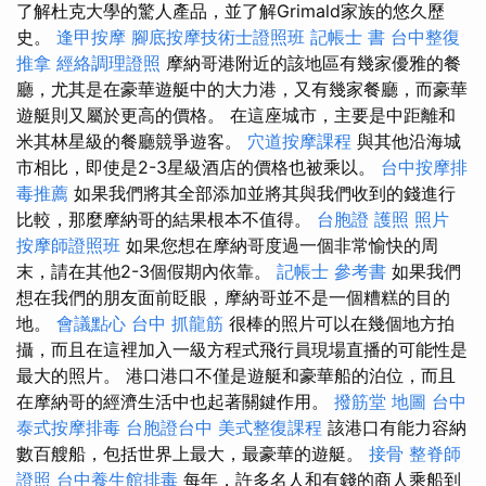
了解杜克大學的驚人產品，並了解Grimald家族的悠久歷
史。
逢甲按摩
腳底按摩技術士證照班
記帳士 書
台中整復
推拿
經絡調理證照
摩納哥港附近的該地區有幾家優雅的餐
廳，尤其是在豪華遊艇中的大力港，又有幾家餐廳，而豪華
遊艇則又屬於更高的價格。 在這座城市，主要是中距離和
米其林星級的餐廳競爭遊客。
穴道按摩課程
與其他沿海城
市相比，即使是2-3星級酒店的價格也被乘以。
台中按摩排
毒推薦
如果我們將其全部添加並將其與我們收到的錢進行
比較，那麼摩納哥的結果根本不值得。
台胞證 護照 照片
按摩師證照班
如果您想在摩納哥度過一個非常愉快的周
末，請在其他2-3個假期內依靠。
記帳士 參考書
如果我們
想在我們的朋友面前眨眼，摩納哥並不是一個糟糕的目的
地。
會議點心
台中 抓龍筋
很棒的照片可以在幾個地方拍
攝，而且在這裡加入一級方程式飛行員現場直播的可能性是
最大的照片。 港口港口不僅是遊艇和豪華船的泊位，而且
在摩納哥的經濟生活中也起著關鍵作用。
撥筋堂 地圖
台中
泰式按摩排毒
台胞證台中
美式整復課程
該港口有能力容納
數百艘船，包括世界上最大，最豪華的遊艇。
接骨
整脊師
證照
台中養生館排毒
每年，許多名人和有錢的商人乘船到