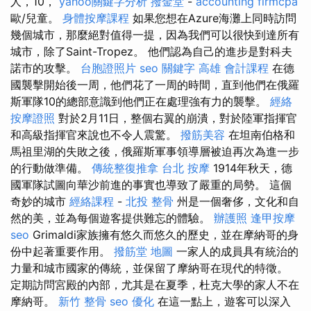
人，10，
yahoo關鍵字分析
撥金堂
-
accounting firmcpa
歐/兒童。
身體按摩課程
如果您想在Azure海灘上同時訪問
幾個城市，那麼絕對值得一提，因為我們可以很快到達所有
城市，除了Saint-Tropez。 他們認為自己的進步是對科夫
諾市的攻擊。
台胞證照片
seo 關鍵字
高雄 會計課程
在德
國襲擊開始後一周，他們花了一周的時間，直到他們在俄羅
斯軍隊10的總部意識到他們正在處理強有力的襲擊。
經絡
按摩證照
對於2月11日，整個右翼的崩潰，對於陸軍指揮官
和高級指揮官來說也不令人震驚。
撥筋美容
在坦南伯格和
馬祖里湖的失敗之後，俄羅斯軍事領導層被迫再次為進一步
的行動做準備。
傳統整復推拿
台北 按摩
1914年秋天，德
國軍隊試圖向華沙前進的事實也導致了嚴重的局勢。 這個
奇妙的城市
經絡課程
-
北投 整骨
州是一個奢侈，文化和自
然的美，並為每個遊客提供難忘的體驗。
辦護照
逢甲按摩
seo
Grimaldi家族擁有悠久而悠久的歷史，並在摩納哥的身
份中起著重要作用。
撥筋堂 地圖
一家人的成員具有統治的
力量和城市國家的傳統，並保留了摩納哥在現代的特徵。
定期訪問宮殿的內部，尤其是在夏季，杜克大學的家人不在
摩納哥。
新竹 整骨
seo 優化
在這一點上，遊客可以深入