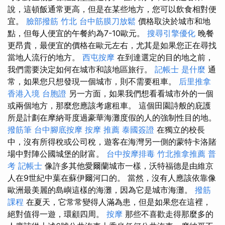
說，這頓飯通常更高，但是在某些地方，您可以飲食相對便
宜。
臉部撥筋 竹北
台中筋膜刀放鬆
價格取決於城市和地
點，但每人便宜的午餐約為7-10歐元。
搜尋引擎優化
晚餐
更昂貴，最便宜的價格在歐元左右，尤其是如果您正在尋找
當地人流行的地方。
西屯按摩
在到達選定的目的地之前，
我們需要決定如何在城市和該地區旅行。
記帳士 是什麼
通
常，如果您只想發現一個城市，則不需要租車。
后里推拿
香港入境 台胞證
另一方面，如果我們想看看城市外的一個
或兩個地方，那麼您應該考慮租車。 這個田園詩般的庇護
所是計劃在摩納哥度過豪華海灘度假的人的強制性目的地。
撥筋筆
台中腳底按摩
按摩 推薦
泰國簽證
在獨立的校長
中，沒有所得稅或公司稅，遊客在海灣另一側的蒙特卡洛賭
場中對陣公國城堡的財富。
台中按摩排毒
竹北推拿推薦
普
考 記帳士
像許多其他愛爾蘭城市一樣，沃特福德是由維京
人在9世紀中葉在蘇伊爾河口的。 當然，沒有人應該依靠像
歐洲最美麗的島嶼這樣的海灘，因為它是城市海灘。
撥筋
課程
在夏天，它常常變得人滿為患，但是如果您在這裡，
絕對值得一遊，環顧四周。
按摩
那些不喜歡走得那麼多的