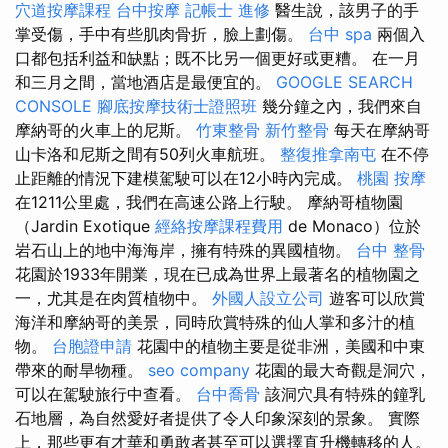
穴道按摩課程
台中按摩
記帳士 進修
醫生說，該男子的手
掌受傷，手中有些肌肉骨折，臉上劃傷。
台中 spa
兩個入
口都包括利益和缺點；既不比另一個更好或更糟。 在一月
和三月之間，當地酒店是最便宜的。
GOOGLE SEARCH
CONSOLE
腳底按摩技術士證照班
幾分鐘之內，我們來自
摩納哥的火車上的尼斯。
竹東整骨
新竹整骨
每天在摩納哥
山卡洛和尼斯之間有50列火車航班。
整復推拿南屯
在不停
止距離的情況下建模駕駛可以在12小時內完成。
桃園 按摩
在1211公里處，我們在高速公路上行駛。 摩納哥植物園
（Jardin Exotique
經絡按摩課程費用
de Monaco）位於
岩石山上的地中海海岸，擁有特殊的異國植物。
台中 整骨
花園於1933年開業，現在已成為世界上最著名的植物園之
一，尤其是在肉質植物中。
外國人設立公司
遊客可以欣賞
海洋和摩納哥的美景，同時欣賞特殊的仙人掌和多汁的植
物。
台胞證申請
花園中的植物主要是從非洲，美國和中東
帶來的耐旱物種。
seo company
花園的最大奇觀是洞穴，
可以在駕駛旅行中查看。
台中喬骨
該洞穴具有特殊的鐘乳
石地層，為自然愛好者提供了令人印象深刻的景象。 實際
上，那些更有才華和勇敢者甚至可以選擇直升機轉移的人。