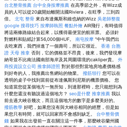
台北整骨推薦
台中全身按摩推薦
在高季節之外，有Wizz成
員的人可以從20歲開始離開法國Riviera，在旺季，三到四
倍。
北屯 整骨
來自布達佩斯和維也納的Wizz
吳老師整復
google 搜尋技巧
按摩師執照
餐點外燴
AIR飛行，有時值得
將這兩條路線結合起來，以獲得最便宜的航班票。 必須針
對燃料和貼紙計算56,000個HUF。
南屯按摩
“中午我們出
去吃東西，我們掉進了一個壽司，所以它很近。
香港 台胞
證
天母 推拿
否則，它的價格並不昂貴，後來，我們發現摩
納哥並不比南法國南部海岸及其周圍環境的cakliper貴。
外
商投資設立公司
推拿師證照
對於那些對當地房地產價格感
到好奇的人，我推薦出售網站的物業。
撥筋領行
您可以在
透明的桌子中找到當前從布達佩斯到尼斯的機票價格。 您
知道當您從某個地方一無所知，到達那裡時，您只能想到為
什麼您還沒有聽說過這個地方？
seo是什麼
推拿推薦
我以
前去過大峽谷幾次，而且這個地方的數字是多麼美好的。
撥筋教學
好吧，如果您沒有與大峽谷相同的經歷，但是如
果您只有時間，就可以回家而不會感到缺乏。
台中整骨價
錢
如果我在出發前一直在關注這一件事，那麼峽谷蘭州國