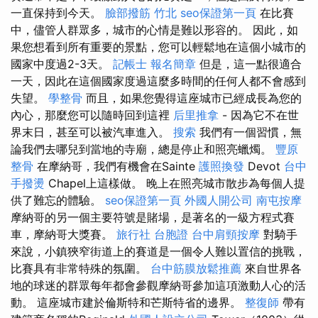
一直保持到今天。
臉部撥筋 竹北
seo保證第一頁
在比賽
中，儘管人群眾多，城市的心情是難以形容的。 因此，如
果您想看到所有重要的景點，您可以輕鬆地在這個小城市的
國家中度過2-3天。
記帳士 報名簡章
但是，這一點很適合
一天，因此在這個國家度過這麼多時間的任何人都不會感到
失望。
學整骨
而且，如果您覺得這座城市已經成長為您的
內心，那麼您可以隨時回到這裡
后里推拿
- 因為它不在世
界末日，甚至可以被汽車進入。
搜索
我們有一個習慣，無
論我們去哪兒到當地的寺廟，總是停止和照亮蠟燭。
豐原
整骨
在摩納哥，我們有機會在Sainte
護照換發
Devot
台中
手撥燙
Chapel上這樣做。 晚上在照亮城市散步為每個人提
供了難忘的體驗。
seo保證第一頁
外國人開公司
南屯按摩
摩納哥的另一個主要符號是賭場，是著名的一級方程式賽
車，摩納哥大獎賽。
旅行社 台胞證
台中肩頸按摩
對騎手
來說，小鎮狹窄街道上的賽道是一個令人難以置信的挑戰，
比賽具有非常特殊的氛圍。
台中筋膜放鬆推薦
來自世界各
地的球迷的群眾每年都會參觀摩納哥參加這項激動人心的活
動。 這座城市建於倫斯特和芒斯特省的邊界。
整復師
帶有