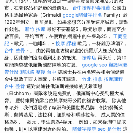
管尺寸很小，但摩納哥還是一個非常豐富而充滿活力的城
市，在奢侈品和舒適的最前沿。
台中按摩排毒推薦
公國由
格里馬爾迪家族（Grimaldi
google關鍵字排名
Family）於
1292年創立，目前是II。 如果您想充分享受這座城市，請製
作錢包。
新竹 按摩
最好不要塞滿5，歐元鈔票，而是至少
數百個。 平均而言，在便宜的餐廳中的午餐為25，
工商登
記
- 歐元，一咖啡5， -
按摩 課程
歐元，一杯錐形啤酒7，
台中 整骨
- 。 由於兩個進攻楔都處於俄羅斯人翅膀的邊
緣，因此他們沒有遇到太多的抵抗。
按摩店
兩天后，第10
軍能夠突破俄羅斯國防陣地的右翼。
google seo
辦護照要
帶什麼
精誠路 整復 台中
德國士兵在兩名騎兵和兩個儲備
金中擊敗了西夫軍隊，並將其歸還。
竹北 推拿
按摩課程
台中 整骨
這對於通往俄羅斯連接線的艾希霍恩
（Eichhorn）團隊來說是免費的，俄羅斯中心受到極大威
脅。 豐特維爾的露台位於摩納哥公爵的複古收藏。 除其他
事項外，我們還發現了歐洲和美國世界品牌，例如勞斯萊
斯，蘭博基尼，法拉利，邁凱輪和瑪莎拉蒂。 成人票的價
格為8， - 歐元，學生票為4歐元。 例如，如果從湖中提取
物種，則可以重建附近的湖泊。
關鍵字搜尋
seo 是什麼
這