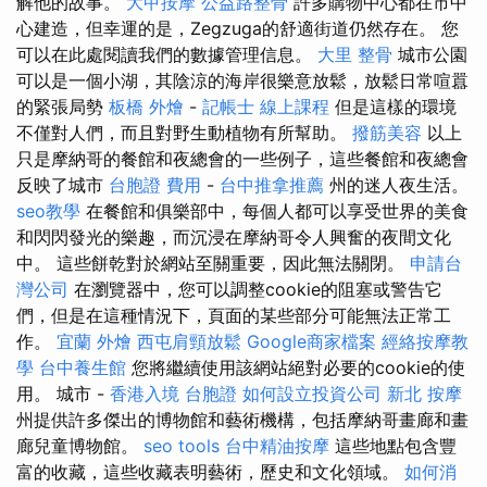
解他的故事。
大甲按摩
公益路整骨
許多購物中心都在市中
心建造，但幸運的是，Zegzuga的舒適街道仍然存在。 您
可以在此處閱讀我們的數據管理信息。
大里 整骨
城市公園
可以是一個小湖，其陰涼的海岸很樂意放鬆，放鬆日常喧囂
的緊張局勢
板橋 外燴
-
記帳士 線上課程
但是這樣的環境
不僅對人們，而且對野生動植物有所幫助。
撥筋美容
以上
只是摩納哥的餐館和夜總會的一些例子，這些餐館和夜總會
反映了城市
台胞證 費用
-
台中推拿推薦
州的迷人夜生活。
seo教學
在餐館和俱樂部中，每個人都可以享受世界的美食
和閃閃發光的樂趣，而沉浸在摩納哥令人興奮的夜間文化
中。 這些餅乾對於網站至關重要，因此無法關閉。
申請台
灣公司
在瀏覽器中，您可以調整cookie的阻塞或警告它
們，但是在這種情況下，頁面的某些部分可能無法正常工
作。
宜蘭 外燴
西屯肩頸放鬆
Google商家檔案
經絡按摩教
學
台中養生館
您將繼續使用該網站絕對必要的cookie的使
用。 城市 -
香港入境 台胞證
如何設立投資公司
新北 按摩
州提供許多傑出的博物館和藝術機構，包括摩納哥畫廊和畫
廊兒童博物館。
seo tools
台中精油按摩
這些地點包含豐
富的收藏，這些收藏表明藝術，歷史和文化領域。
如何消