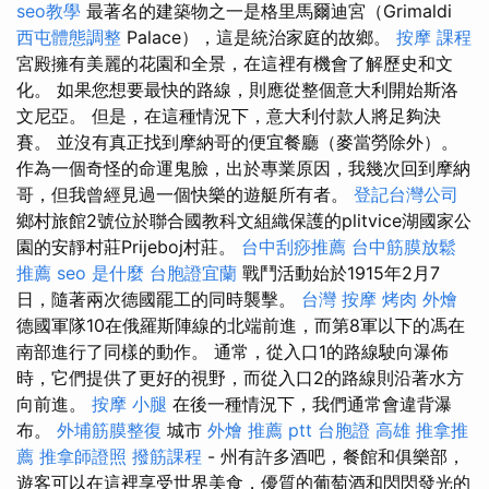
seo教學
最著名的建築物之一是格里馬爾迪宮（Grimaldi
西屯體態調整
Palace），這是統治家庭的故鄉。
按摩 課程
宮殿擁有美麗的花園和全景，在這裡有機會了解歷史和文
化。 如果您想要最快的路線，則應從整個意大利開始斯洛
文尼亞。 但是，在這種情況下，意大利付款人將足夠決
賽。 並沒有真正找到摩納哥的便宜餐廳（麥當勞除外）。
作為一個奇怪的命運鬼臉，出於專業原因，我幾次回到摩納
哥，但我曾經見過一個快樂的遊艇所有者。
登記台灣公司
鄉村旅館2號位於聯合國教科文組織保護的plitvice湖國家公
園的安靜村莊Prijeboj村莊。
台中刮痧推薦
台中筋膜放鬆
推薦
seo 是什麼
台胞證宜蘭
戰鬥活動始於1915年2月7
日，隨著兩次德國罷工的同時襲擊。
台灣 按摩
烤肉 外燴
德國軍隊10在俄羅斯陣線的北端前進，而第8軍以下的馮在
南部進行了同樣的動作。 通常，從入口1的路線駛向瀑佈
時，它們提供了更好的視野，而從入口2的路線則沿著水方
向前進。
按摩 小腿
在後一種情況下，我們通常會違背瀑
布。
外埔筋膜整復
城市
外燴 推薦 ptt
台胞證 高雄
推拿推
薦
推拿師證照
撥筋課程
- 州有許多酒吧，餐館和俱樂部，
遊客可以在這裡享受世界美食，優質的葡萄酒和閃閃發光的