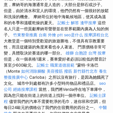
意，摩納哥的海灘通常是人造的，大部分是卵石或沙子。
但是，由於清水和宜人的環境，他們仍然有一個很好的放鬆
和洗澡的機會。 摩納哥位於地中海氣候地區，使其成為溫
和的冬季和溫暖乾燥的夏天。
記帳士 解答
逢甲按摩
這些
名人只是一些貢獻摩納哥聲譽並在世界範圍內廣為人知的例
子。
竹東整骨推薦
台南 外燴 ptt
seo是什么
按摩課程台北
大教堂是一個特別受歡迎的旅遊勝地，不僅具有宗教重要
性，而且從建築的角度來看也令人著迷。 門票價格非常可
變，具體取決於賽道的哪一部分。
雄獅 台胞證
台灣 按摩
但是，在一個表格1週末，賽車愛好者必須以較低的聲音計
算至少600歐元。
記帳士 職業道德規範
“蒙特·卡洛巴
（Monte
如何消除腳酸
美容撥筋
撥筋 新竹縣竹北市
養生
整復推廣中心
Carloba）之所以沒有旅行，是因為她餓死了
文化。 城市中到處都有許多小型時尚物品和禮品店。
seo
公司
經絡按摩課程
當然，我們將Verda停在地下車庫中，
因為您只能在街道上的街道上找到一個停車位。
記帳士課
程
儘管我們的汽車不需要乾淨的毛巾，迷你班和空調，但
每日24歐元的價格佔了我們的住宿費用的四分之一。
中醫