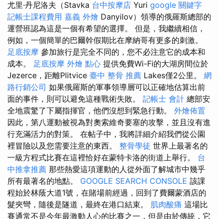
尤里·丹尼洛夫（Stavka
台中按摩店
Yuri
google 關鍵字
記帳士課程費用
嘉義 外燴
Danyilov）領導的俄羅斯總部的
運營班認為這是一個有希望的選擇。 但是，我繼續相信，
例如，一個簡單的巴爾幹假期比在摩納哥有更多的刺激。
足底按摩
參加旅行是完全不同的，您不必注意它的成本和
成本。
足底按摩
外燴 點心
提供免費Wi-Fi的大湖房間位於
Jezerce，距離Plitvice
臺中 整骨 推薦
Lakes僅2公里。
網
路行銷公司
如果俄羅斯的軍事領導層可以正確地估算出前
面的事件，則可以避免這種戰術失敗。
記帳士 會計
總部安
全地震驚了下屬指揮官，他們沒想到緊急行動。
外燴佈置
因此，第八運動被視為對奧索維奇要塞的攻擊，並且沒有進
行充滿活力的對策。 在帖子中，我將詳細介紹我們從公園
裡冒險以及您需要注意的東西。
整骨學徒
世界上最著名的
一級方程式比賽在這裡恰好在蒙特卡洛的街道上舉行。
台
中推拿推薦
那些熱愛這項運動的人從外面了解城市中幾乎
所有最著名的地點。
GOOGLE SEARCH CONSOLE
該課
程始於林蔭大道1號，在賭場前經過，回到了費爾蒙酒店的
髮夾彎，隨後是隧道，最終在港口結束。
肌肉酸痛
這場比
賽通常不是今年最激動人心的比賽之一，但是由於傳統，它