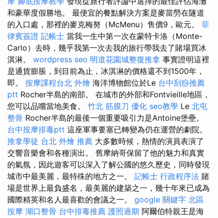
摩
腳底按摩教學
發現從旅行者評論中選擇的最佳評估海灘
和豪華度假勝地。 最便宜的餐點解決方案是麥當勞在隧道
的入口處，那裡的麥克梅努（McMenu）售價9，歐元。
菲
律賓簽證
記帳士
當我一生中第一次在蒙特卡洛（Monte-
Carlo）去時，幾乎我第一次去我的旅行帶我去了賭場買冰
淇淋。
wordpress seo
明道花園城整復推拿
事實證明這裡
是通貨膨脹，到目前為止，冰淇淋的價格還不到1500年，
即。
按摩課程台北
外燴
海洋博物館位於Le
台中刮痧推薦
ptt
Rocher半島的南部。 在城市的外部和Fontvieille地區，
您可以品嚐當地美食。
竹北 筋膜刀
優化
seo教學
Le
北屯
整骨
Rocher半島的最後一個重要吸引力是Antoine堡壘。
台中按摩排毒ptt
這座軍事要塞已轉變為仍在運營的劇院。
推拿學徒
台北 外燴 推薦
大多數時候，熱情的演員表演了
交響音樂會和各種演出。 舊摩納哥保留了他的魅力和真實
的氣氛，因此遊客可以深入了解公國的悠久歷史，同時發現
城市中最美麗，最特殊的地方之一。
記帳士 行政程序法
賭
場是世界上最負盛名，最美麗的建築之一，幾十年來已成為
國際精英和名人最喜歡的會議之一。
google 關鍵字
北區
按摩
湖口整骨
台中排毒推薦
護照過期
阿爾伯特親王是海