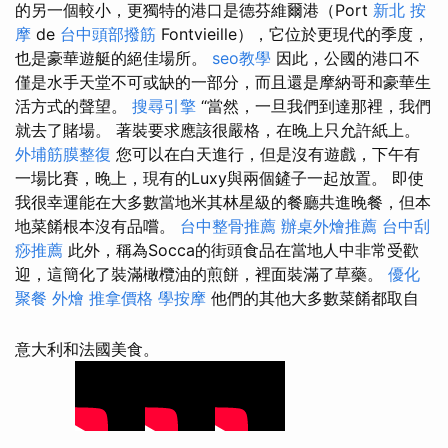
的另一個較小，更獨特的港口是德芬維爾港（Port
新北 按
摩
de
台中頭部撥筋
Fontvieille），它位於更現代的季度，
也是豪華遊艇的絕佳場所。
seo教學
因此，公國的港口不
僅是水手天堂不可或缺的一部分，而且還是摩納哥和豪華生
活方式的聲望。
搜尋引擎
“當然，一旦我們到達那裡，我們
就去了賭場。 著裝要求應該很嚴格，在晚上只允許紙上。
外埔筋膜整復
您可以在白天進行，但是沒有遊戲，下午有
一場比賽，晚上，現有的Luxy與兩個鏟子一起放置。 即使
我很幸運能在大多數當地米其林星級的餐廳共進晚餐，但本
地菜餚根本沒有品嚐。
台中整骨推薦
辦桌外燴推薦
台中刮
痧推薦
此外，稱為Socca的街頭食品在當地人中非常受歡
迎，這簡化了裝滿橄欖油的煎餅，裡面裝滿了草藥。
優化
聚餐 外燴
推拿價格
學按摩
他們的其他大多數菜餚都取自
意大利和法國美食。