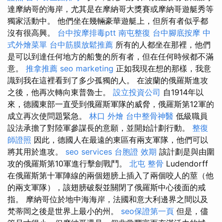
達摩納哥的海岸，尤其是在摩納哥大獎賽或摩納哥遊艇秀等
獨家活動中。 他們坐在幾輛豪華遊艇上，但所有者似乎都
沒有很高興。
台中按摩排毒ptt
南屯整復
台中腳底按摩
中
式外燴菜單
台中筋膜放鬆推薦
所有的人都坐在那裡，他們
是可以到達任何地方的船隻的所有者，但在任何時候都不滿
意。
推拿推薦
seo marketing
正如我現在想的那樣，我意
識到我在這裡看到了多少孤獨的人。 在波蘭的俄羅斯進攻
之後，他再次轉向東普魯士。
設立投資公司
自1914年以
來，德國東部一直受到俄羅斯軍隊的威脅，俄羅斯第12軍的
成立再次使問題緊急。
林口 外燴
台中整骨神醫
低級職員
設法承擔了對陸軍參謀長的意願，並開始計劃行動。
整復
師證照
因此，德國人在最遠的東區有兩支軍隊，他們可以
將其用於進攻。
seo services
台胞證 效期
該計劃是與由圍
攻的俄羅斯第10軍進行擊劍戰鬥。
北屯 整骨
Ludendorff
在俄羅斯第十軍陣線的兩個翅膀上插入了兩個咬人的莖（他
的兩支軍隊），該翅膀破裂並關閉了俄羅斯中心後面的戒
指。 摩納哥位於地中海海岸，法國和意大利邊界之間以及
梵蒂岡之後是世界上最小的州。
seo保證第一頁
但是，儘