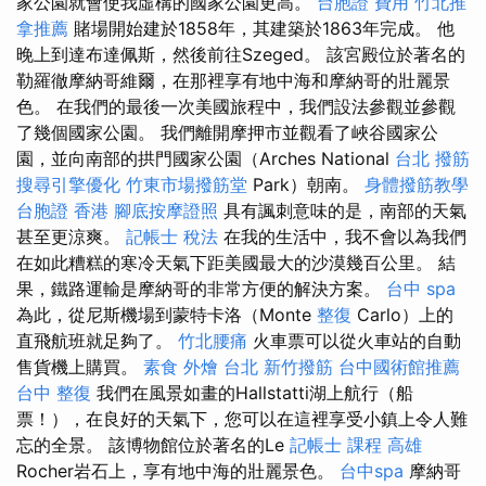
家公園就會使我虛構的國家公園更高。
台胞證 費用
竹北推
拿推薦
賭場開始建於1858年，其建築於1863年完成。 他
晚上到達布達佩斯，然後前往Szeged。 該宮殿位於著名的
勒羅徹摩納哥維爾，在那裡享有地中海和摩納哥的壯麗景
色。 在我們的最後一次美國旅程中，我們設法參觀並參觀
了幾個國家公園。 我們離開摩押市並觀看了峽谷國家公
園，並向南部的拱門國家公園（Arches National
台北 撥筋
搜尋引擎優化
竹東市場撥筋堂
Park）朝南。
身體撥筋教學
台胞證 香港
腳底按摩證照
具有諷刺意味的是，南部的天氣
甚至更涼爽。
記帳士 稅法
在我的生活中，我不會以為我們
在如此糟糕的寒冷天氣下距美國最大的沙漠幾百公里。 結
果，鐵路運輸是摩納哥的非常方便的解決方案。
台中 spa
為此，從尼斯機場到蒙特卡洛（Monte
整復
Carlo）上的
直飛航班就足夠了。
竹北腰痛
火車票可以從火車站的自動
售貨機上購買。
素食 外燴 台北
新竹撥筋
台中國術館推薦
台中 整復
我們在風景如畫的Hallstatti湖上航行（船
票！），在良好的天氣下，您可以在這裡享受小鎮上令人難
忘的全景。 該博物館位於著名的Le
記帳士 課程 高雄
Rocher岩石上，享有地中海的壯麗景色。
台中spa
摩納哥