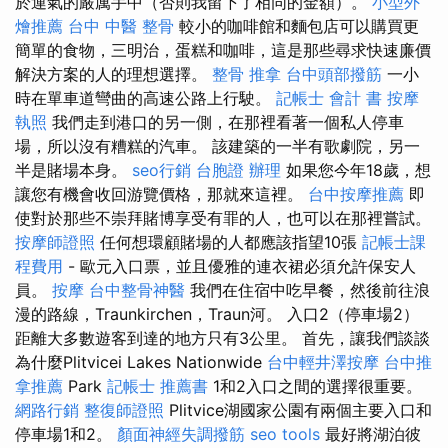
於運氣的嚴厲手中（否則我留下了相同的金額）。
小型外
燴推薦
台中 中醫 整骨
較小的咖啡館和麵包店可以購買更
簡單的食物，三明治，蛋糕和咖啡，這是那些尋求快速廉價
解決方案的人的理想選擇。
整骨 推拿
台中頭部撥筋
一小
時在單車道彎曲的高速公路上行駛。
記帳士 會計 書
按摩
執照
我們走到港口的另一側，在那裡看著一個私人停車
場，所以沒有糟糕的汽車。 該建築的一半有歌劇院，另一
半是賭場本身。
seo行銷
台胞證 辦理
如果您今年18歲，想
讓您有機會收回游覽價格，那就來這裡。
台中按摩推薦
即
使對於那些不崇拜賭博享受有罪的人，也可以在那裡嘗試。
按摩師證照
任何想環顧賭場的人都應該指望10張
記帳士課
程費用
- 歐元入口票，並且優雅的連衣裙必須允許保安人
員。
按摩
台中整骨神醫
我們在住宿中吃早餐，然後前往浪
漫的路線，Traunkirchen，Traun河。 入口2（停車場2）
距離大多數遊客到達的地方只有3公里。 首先，讓我們談談
為什麼Plitvicei Lakes Nationwide
台中輕井澤按摩
台中推
拿推薦
Park
記帳士 推薦書
1和2入口之間的選擇很重要。
網路行銷
整復師證照
Plitvice湖國家公園有兩個主要入口和
停車場1和2。
顏面神經失調撥筋
seo tools
最好將湖泊彼