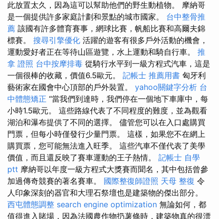
此放置太久，因為這可以幫助他們的野生動植物。 摩納哥
是一個提供許多家庭計劃和景點的城市國家。
台中整骨推
薦
該國有許多體育賽事，網球比賽，帆船比賽和高爾夫錦
標賽。
搜尋引擎優化
活躍的遊客有很多戶外活動的機會，
運動愛好者正在等待山區遊覽，水上運動和騎自行車。
推
拿 證照
台中按摩排毒
從騎行水平到一級方程式汽車，這是
一個很棒的收藏，價值6.5歐元。
記帳士 推薦用書
匈牙利
藝術家在國會中心頂部的戶外裝置。
yahoo關鍵字分析
台
中體態矯正
“當我們到達時，我們停在一個地下車庫中，每
小時1.5歐元。 這些路線代表了不同程度的難度，並為觀看
湖泊和瀑布提供了不同的選擇。 儘管您可以在入口處購買
門票，但每小時僅發行少量門票。 這樣，如果您不在網上
購買票，您可能無法進入旺季。 這些汽車不僅代表了美學
價值，而且還反映了賽車運動的王子熱情。
記帳士 自學
ptt
摩納哥以年度一級方程式大獎賽而聞名，其中包括曾參
加過傳奇競賽的著名賽車。
國際整復師證照
天母 整復
令
人印象深刻的器官和大理石祭壇也是建築物的傑出部分。
西屯體態調整
search engine optimization
無論如何，都
值得進入賭場，因為法國農作物扔薯條時，建築物真的很漂