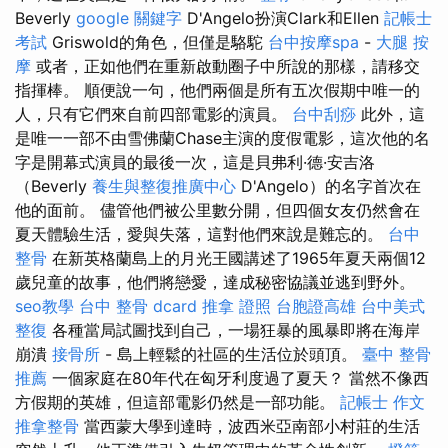
Beverly
google 關鍵字
D'Angelo扮演Clark和Ellen
記帳士
考試
Griswold的角色，但僅是駱駝
台中按摩spa
-
大腿 按
摩
或者，正如他們在重新啟動圈子中所說的那樣，請移交
指揮棒。 順便說一句，他們兩個是所有五次假期中唯一的
人，只有它們來自前四部電影的演員。
台中刮痧
此外，這
是唯一一部不由雪佛蘭Chase主演的度假電影，這次他的名
字是開幕式演員的最後一次，這是貝弗利·德·安吉洛
（Beverly
養生與整復推廣中心
D'Angelo）的名字首次在
他的面前。 儘管他們被公里數分開，但四個女友仍然會在
夏天體驗生活，愛與失落，這對他們來說是難忘的。
台中
整骨
在新英格蘭島上的月光王國講述了1965年夏天兩個12
歲兒童的故事，他們將戀愛，達成秘密協議並逃到野外。
seo教學
台中 整骨 dcard
推拿 證照
台胞證高雄
台中美式
整復
各種當局試圖找到自己，一場狂暴的風暴即將在海岸
崩潰
接骨所
- 島上輕鬆的社區的生活位於頭頂。
臺中 整骨
推薦
一個家庭在80年代在匈牙利度過了夏天？ 當然不像西
方假期的英雄，但這部電影仍然是一部功能。
記帳士 作文
推拿整骨
當西蒙大學到達時，波西米亞南部小村莊的生活