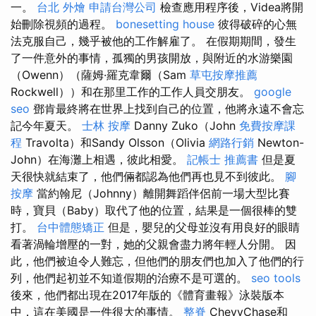
一。
台北 外燴
申請台灣公司
檢查應用程序後，Videa將開
始刪除視頻的過程。
bonesetting house
彼得破碎的心無
法克服自己，幾乎被他的工作解雇了。 在假期期間，發生
了一件意外的事情，孤獨的男孩開放，與附近的水游樂園
（Owenn）（薩姆·羅克韋爾（Sam
草屯按摩推薦
Rockwell））和在那里工作的工作人員交朋友。
google
seo
鄧肯最終將在世界上找到自己的位置，他將永遠不會忘
記今年夏天。
士林 按摩
Danny Zuko（John
免費按摩課
程
Travolta）和Sandy Olsson（Olivia
網路行銷
Newton-
John）在海灘上相遇，彼此相愛。
記帳士 推薦書
但是夏
天很快就結束了，他們倆都認為他們再也見不到彼此。
腳
按摩
當約翰尼（Johnny）離開舞蹈伴侶前一場大型比賽
時，寶貝（Baby）取代了他的位置，結果是一個很棒的雙
打。
台中體態矯正
但是，嬰兒的父母並沒有用良好的眼睛
看著渦輪增壓的一對，她的父親會盡力將年輕人分開。 因
此，他們被迫令人難忘，但他們的朋友們也加入了他們的行
列，他們起初並不知道假期的治療不是可選的。
seo tools
後來，他們都出現在2017年版的《體育畫報》泳裝版本
中，這在美國是一件很大的事情。
整脊
ChevyChase和