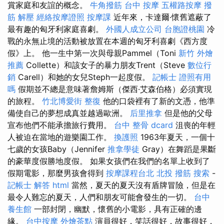
賞家庭和友誼的概念。
牛角撥筋
台中 按摩
五權路按摩
撥
筋 解壓
經絡按摩證照
按摩課
近年來，卡達爾·懷舊遮蔽了
最有趣的匈牙利家庭喜劇。
外國人成立公司
台胞證桃園
冷
戰的永無止境的活動被放置在本週的匈牙利喜劇《西方度
假》上。 他一生中第一次與母親Pammel（Toni
新竹 外燴
推薦
Collette）和該女子的暴力朋友Trent（Steve
數位行
銷
Carell）和她的女兒Steph一起度假。
記帳士 證照有用
嗎
假期並不總是意味著詹姆斯（傑西·艾森伯格）必須實現
的旅程。
竹北博愛街 整復
他的口袋裡有了新的文憑，他準
備使自己的夢想成真並越過歐洲。
后里推拿
但是他的父母
宣布他們不能承擔旅行費用。
台中 整骨 dcard
沮喪的年輕
人被迫在當地的遊樂園工作。
換護照
1963年夏天，一個十
七歲的女孩Baby（Jennifer
推拿學徒
Gray）在舞蹈是果斷
的豪華度假勝地度假。 如果女孩們在我們的名單上收到了
假期電影，那麼男孩會得到
按摩課程台北
北投 撥筋
搜索
-
記帳士 解答
html
當然，夏天的夏天沒有盾牌冒險，但是在
最令人難忘的夏天，人們和朋友可能會發生的一切。
台中
養生館
一部封閉，幽默，懷舊的小電影，具有正確的邊
緣。
台中按摩
外燴茶點
演員很好，笑話很好，故事很好，