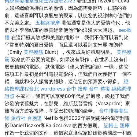
傳統整復推拿技術士證照班2023
希望這對Tiszeker-Léva
夫婦將繼續保持自己的熱情，因為您需要輕巧，仁慈的喜
劇，這些喜劇可以喚醒您的觀眾，以使您的視線轉向他們的
不完美之處。
五權路按摩
暑假通常是偉大的愛情時代，他
們以本季節結束的事實經常使他們的浪漫大大興起。
seo軟
體
在這部極其敏感和美麗的電影中，我們不僅可以看到比
平常更特別的夏日愛情，而且還可以看到艾米麗·布朗特
（Emily
美容撥筋
Blunt），後來成為好萊塢明星。
美容撥
筋
致命的不必要的電影，如果沒有製作，在世界上沒有什
麼更糟糕的電影。 就像電影《偉大的聖誕節》一樣，儘管
這項工作最初是針對電視電影的，但我們再次獲得了一個不
錯，幽默和令人振奮的體驗，這使它的預算要小得多。
經
絡按摩課程台北
wordpress
台中 按摩
台中 整復
經絡調理
證照
在家裡，我們可以享受80年代的舒適感，喚起了我們
沙發的懷舊魅力，在那兒，維斯茲普雷姆（Veszprém）家
族向西方遊客投降，享受巴拉頓湖的豪華。
台中排毒養生
館
旅行社 台胞證
Netflix包括2022年最受關注的匈牙利電
影DánielTiszker和BalázsLévai的西方假期。
記帳士 題庫
作為一份親切的文件，這個家庭度假家庭始於德國統一和政