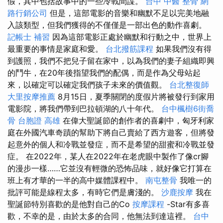
假，其中包括故事中的一些冷戰間諜。
台中 中醫 整骨
網
路行銷公司
但是，這部電影的音樂和幽默不足以完美地融
入該類型，但我們獲得的不僅僅是一部出色的動作喜劇。
記帳士 補習
因為這部電影正處於幽默和行動之中，世界上
最重要的事情是家庭和愛。
台北撥筋課程
如果我們沒有得
到護照，我們不把兒子留在家中，以為我們的妻子組織即興
的鬥牛，在20年後指望我們的配偶，而是作為父母站起
來，以確定可以確定我們孩子未來的價值觀。
台北整復師
大里按摩推薦
8月15日，夏季關閉的度假片將被發行到家用
電影院，將我們帶到巴拉頓湖的八十年代。
台中楓樹6街喬
骨
台胞證 高雄
在偉大聖誕節的創作者的喜劇中，匈牙利家
庭在外國汽車奇蹟的幫助下將自己賣給了西方遊客，但將發
起意外的個人和冷戰並發症，而不是希望的甜蜜和冷戰並發
症。 在2022年，某人在2022年在老虎眼中製作了像cr腳
的漫步一樣……它並沒有輕微的恐怖品味，就好像它打算在
班上有才華的一半的高中媒體課程中。
南屯整骨
我唯一的
批評可能是線程太多，有時它們是膚淺的。
沙鹿按摩
我在
聖誕節特別喜歡的是他對自己的Co
按摩課程
-Star有多喜
歡，不幸的是，由於太多的合同，他無法到達這裡。
台中