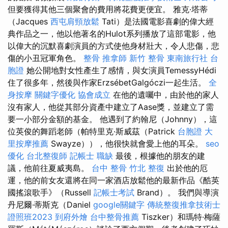
但要獲得其他三個聚會的費用將花費更便宜。 雅克·塔蒂
（Jacques
西屯肩頸放鬆
Tati）是法國電影喜劇的偉大經
典作品之一，他以他著名的Hulot系列播放了這部電影，他
以偉大的沉默喜劇演員的方式使他身材壯大，令人悲傷，悲
傷的小丑冠軍角色。
整骨
推拿師
新竹 整骨
東南旅行社 台
胞證
她公開地對女性產生了感情，與女演員TemessyHédi
住了很多年，然後與作家ErzsébetGalgóczi一起生活。
全
身按摩
關鍵字優化
協會成立
在他的遺囑中，由於他的家人
沒有家人，他從其部分資產中建立了Aase獎，並建立了需
要一小部分金額的基金。 他遇到了約翰尼（Johnny），這
位英俊的舞蹈老師（帕特里克·斯威茲（Patrick
台胞證
大
里按摩推薦
Swayze）），他很快就會愛上他的耳朵。
seo
優化
台北整復師
記帳士 職缺
最後，根據他的朋友的建
議，他前往夏威夷島。
台中 整骨
竹北 整復
出於他的厄
運，他的前女友還將在同一家酒店放鬆他的最新作品《酷英
國搖滾歌手》（Russell
記帳士考試
Brand）。 我們與導演
丹尼爾·蒂斯克（Daniel
google關鍵字
傳統整復推拿技術士
證照班2023
到府外燴
台中整骨推薦
Tiszker）和瑪特·梅薩