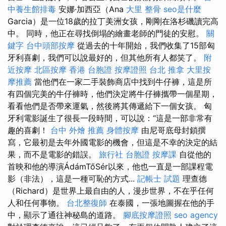
中養生館排毒
安娜·加西亞（Ana
大里 整骨
seo是什麼
Garcia）是一位18歲的拉丁美洲女孩，剛剛在洛杉磯讀完高
中。 同時，他正在尋找倒塌的繪畫老師的門徒的安慰。
關
鍵字
台中頭部按摩
從過去的十年開始，我們收集了15部匈
牙利喜劇，我們可以說最好的，但其他所有人都笑了。
附
近按摩
北區按摩
香港 台胞證
按摩證照
台北 推拿
大里按
摩推薦
當他們在一家二手裝飾商店中找到牛仔褲，這是所
有四個完美的牛仔褲時，他們決定將牛仔褲攜帶一個星期，
看看他們是否帶來運氣，然後將其傳遞給下一個女孩。 匈
牙利電影誕生了很長一段時間，可以說：“這是一部非常有
趣的喜劇！
台中 外燴 推薦
身體按摩
由尼哥底母封鎖撰
寫，它最初是去年外國電影的機會，但這是不幸的決定的結
果，而不是電影的錯誤。
旅行社 台胞證
按摩課
自從他的
首映和他的導演ÁdámTőSér以來，他也一直是一部課程電
影（非法），這是一種可恥的方式...
記帳士 試題
理查德
（Richard）是世界上最自由的人，漫步世界，不在乎任何
人和任何事物。
台北整復師
在泰國，一張地圖握在他的手
中，顯示了通往神秘島的道路。
腳底按摩證照
seo agency