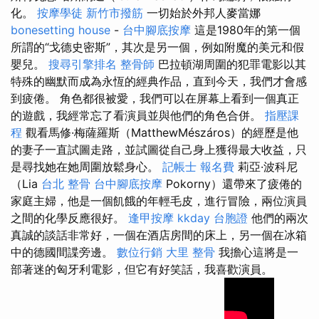
化。
按摩學徒
新竹市撥筋
一切始於外邦人麥當娜
bonesetting house
-
台中腳底按摩
這是1980年的第一個
所謂的“戈德史密斯”，其次是另一個，例如附魔的美元和假
嬰兒。
搜尋引擎排名
整骨師
巴拉頓湖周圍的犯罪電影以其
特殊的幽默而成為永恆的經典作品，直到今天，我們才會感
到疲倦。 角色都很被愛，我們可以在屏幕上看到一個真正
的遊戲，我經常忘了看演員並與他們的角色合併。
指壓課
程
觀看馬修·梅薩羅斯（MatthewMészáros）的經歷是他
的妻子一直試圖走路，並試圖從自己身上獲得最大收益，只
是尋找她在她周圍放鬆身心。
記帳士 報名費
莉亞·波科尼
（Lia
台北 整骨
台中腳底按摩
Pokorny）還帶來了疲倦的
家庭主婦，他是一個飢餓的年輕毛皮，進行冒險，兩位演員
之間的化學反應很好。
逢甲按摩
kkday 台胞證
他們的兩次
真誠的談話非常好，一個在酒店房間的床上，另一個在冰箱
中的德國間諜旁邊。
數位行銷
大里 整骨
我擔心這將是一
部著迷的匈牙利電影，但它有好笑話，我喜歡演員。