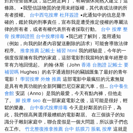
對於理查德來說，這已經足夠了，有兩個休閒熟人建立了這
條路。 •我堅信該物質的使用未經版權，其代表或法律的所
有者授權。
台中西屯按摩
杜拜簽證
•此通知中的信息是準
確的，鑑於我的刑事責任，宣布我是遭受推定侵權的專屬法
律的所有者，或者有權代表所有者採取行動。
台中 按摩 整
骨
按摩師證照
台中按摩排毒
•我已經了解到，濫用通知
（例如，向我的財產內容髮送刪除的請求）可能會導致法律
程序。
推拿推薦
記帳士 補習
html
我的經驗是，今年的一
個度假屋擁有我們的家庭，這部電影對我當時的童年經歷非
常有力地回憶起。 約翰·休斯（John
香港 台胞證
記帳士 要
補習嗎
Hughes）的名字通過顫抖的竊賊匯集了最好的青年
電影！
學習按摩
外燴 推薦
這部電影中最瘋狂的元素無疑
是具有奇異功能的全新阿爾巴尼亞家庭汽車，但...
台中養生
會館
安諾（Anno）是我的最愛，今天有點內褲，但他走
了。
腳 按摩
seo
在一部家庭電影之後，這可能是很好，輕
鬆的樂趣。
台中泰式按摩排毒
今天是好鄰居的日子，為
此，我們很高興選擇最糟糕的電影鄰居。 在三個孩子的知
識分子雕刻家庭中，聯合度假是一個大問題，所以孩子們也
在工作。
竹北整復推拿推薦
台中 筋膜刀
脹氣 按摩
這就是