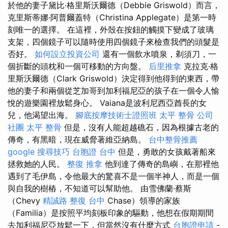
於他的妻子黛比·格里斯沃爾德（Debbie Griswold）而言，
克里斯蒂娜·阿普爾蓋特（Christina Applegate）是第一時
刻唯一的選擇。 在這裡，外殼在按鈕的觸摸下變成了玻璃
支架，四個鏡子可以隨時使用四個鏡子來檢查我們的頭髮是
否好。
如何設立投資公司
還有一個飲水噴泉，剃須刀，一
個折斷的頭枕和一個可移動的方向盤。
后里推拿
克拉克·格
里斯沃爾德（Clark Griswold）決定得到他得到的東西，帶
他的妻子和兩個從芝加哥到加利福尼亞的孩子在一個令人愉
悅的遊樂園裡放鬆身心。 Vaiana是波利尼西亞酋長的女
兒，他渴望出海。
腳底按摩技術士證照班
太平 整骨
公司
社團
太平 整骨
但是，沒有人能超越礁石，因為根據古老的
傳奇，有黑暗，現在威脅著維亞納島。
台中整骨推薦
google 搜尋技巧
台胞證 台中
但是，勇敢的女孩戴著船來
拯救她的人民。
整復 推拿
他到達了傳奇的島嶼，在那裡他
遇到了毛伊島，令他最大的驚喜不是一個半神人，而是一個
與自我的樹樁，不知道可以幫助他。 由雪佛蘭·蔡斯
（Chevy
精誠路 整復 台中
Chase）領導的家族
（Familia）是按照平均刻板印象的驅動，他想在假期期間
去加利福尼亞放鬆一下，但當然沒有什麼方式
台胞證申請
-