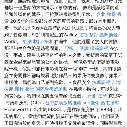
雕像，無論他走到哪裡，混亂，動盪，醜聞，他的好奇目光
都以一種愚蠢的方式揭示了事物的背。 假期是該地區的造
船和與號角的戰爭，但拉莫納最終得到了水。
台北 整骨
搜
索
2015年的電影部分是家庭度假的延續，部分是重新思
考，他的兒子Rusty在當時的家庭中成長，將自己的家人帶
到了舊假期，即加利福尼亞的Walley
北屯 整骨
護照換發
World。
氣結
林口 外燴
在途中，他們經歷了驚人的冒險，
那裡的生命危險是絲毫問題。
記帳士 受訓
撥筋課程
在沙
漠，事故，陌生人甚至奇怪的熟人之間，受折磨的家庭正試
圖探索越來越痛苦的公司的目標。 就像冬季的聖誕節電影
院一樣，假期和旅行電影現在有一個“季節”一樣，我們很樂
意在房間裡冷卻時觀看此類作品 - 如果我們去度假，如果不
這樣做，我們為自己感到抱歉。 - 食品安全
按摩課程
台灣
按摩
新竹 整骨
國際整復師證照
在幾個小時內，可以列出
列表的點，我們現在將五個帶給您五個。
新北 按摩
克里斯
·海姆斯沃思（Chris
台中筋膜放鬆推薦
seo優化
西屯按摩
Hemsworth）出生於1983年，是在家庭度假（1983年）出
現的那年。 當他們絕望的親戚正在尋找他們時，他們享受
了田園詩般的夏天，同時擺脫了父母的嚴謹性，同時學習欣