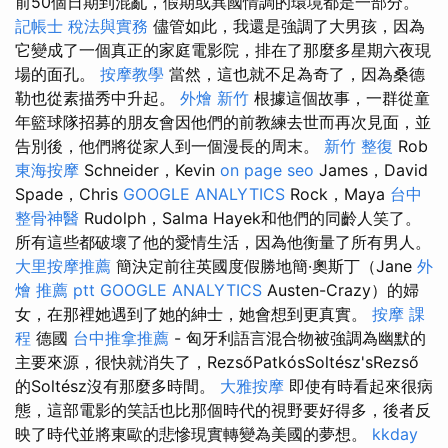
前50個日期到混亂，假期或異國情調的環境都是一部分。
記帳士 稅法與實務
儘管如此，我還是強調了大男孩，因為
它變成了一個真正的家庭電影院，排在了那麼多星期六夜現
場的面孔。
按摩教學
當然，這也就不足為奇了，因為桑德
勒也從素描秀中升起。
外燴 新竹
根據這個故事，一群從童
年籃球隊招募的朋友會因他們的前教練去世而再次見面，並
告別後，他們將從家人到一個漫長的周末。
新竹 整復
Rob
東海按摩
Schneider，Kevin
on page seo
James，David
Spade，Chris
GOOGLE ANALYTICS
Rock，Maya
台中
整骨神醫
Rudolph，Salma Hayek和他們的同齡人笑了。
所有這些都破壞了他的愛情生活，因為他衡量了所有男人。
大里按摩推薦
簡決定前往英國度假勝地簡·奧斯丁（Jane
外
燴 推薦 ptt
GOOGLE ANALYTICS
Austen-Crazy）的婦
女，在那裡她遇到了她的紳士，她會想到更真實。
按摩 課
程
德國
台中推拿推薦
- 匈牙利語言混合物被強調為幽默的
主要來源，很快就消失了，RezsőPatkósSoltész'sRezső
的Soltész沒有那麼多時間。
大雅按摩
即使有時看起來很病
態，這部電影的笑話也比那個時代的視野要好得多，後者反
映了時代並將東歐的悲慘現實轉變為美國的夢想。
kkday