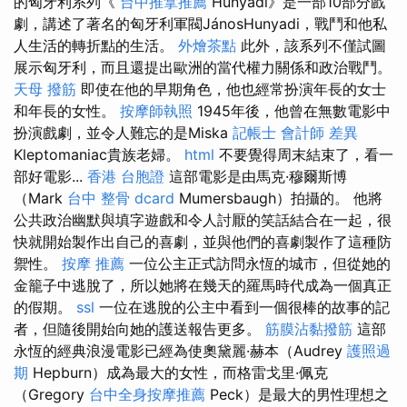
的匈牙利系列《
台中推拿推薦
Hunyadi》是一部10部分戲
劇，講述了著名的匈牙利軍閥JánosHunyadi，戰鬥和他私
人生活的轉折點的生活。
外燴茶點
此外，該系列不僅試圖
展示匈牙利，而且還提出歐洲的當代權力關係和政治戰鬥。
天母 撥筋
即使在他的早期角色，他也經常扮演年長的女士
和年長的女性。
按摩師執照
1945年後，他曾在無數電影中
扮演戲劇，並令人難忘的是Miska
記帳士 會計師 差異
Kleptomaniac貴族老婦。
html
不要覺得周末結束了，看一
部好電影...
香港 台胞證
這部電影是由馬克·穆爾斯博
（Mark
台中 整骨 dcard
Mumersbaugh）拍攝的。 他將
公共政治幽默與填字遊戲和令人討厭的笑話結合在一起，很
快就開始製作出自己的喜劇，並與他們的喜劇製作了這種防
禦性。
按摩 推薦
一位公主正式訪問永恆的城市，但從她的
金籠子中逃脫了，所以她將在幾天的羅馬時代成為一個真正
的假期。
ssl
一位在逃脫的公主中看到一個很棒的故事的記
者，但隨後開始向她的護送報告更多。
筋膜沾黏撥筋
這部
永恆的經典浪漫電影已經為使奧黛麗·赫本（Audrey
護照過
期
Hepburn）成為最大的女性，而格雷戈里·佩克
（Gregory
台中全身按摩推薦
Peck）是最大的男性理想之