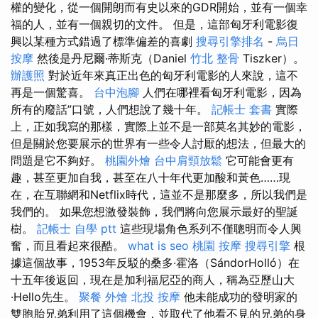
權的變化，從一個開朗而有史以來的GDR開始，並有一個幸
福的人，並有一個親切的文件。 但是，這部匈牙利電影復
興以某種方式錯過了標準偏差的喜劇
搜尋引擎排名
-
烏日
按摩
然後是丹尼爾·蒂斯克（Daniel
竹北 整骨
Tiszker）。
辦護照
對於近年來真正出色的匈牙利電影的人來說，這不
再是一個驚喜。
台中泡腳
人們在哪裡看匈牙利電影，因為
所有的廢話”口號，人們想說了幾十年。
記帳士 套書
實際
上，正如我寫的那樣，實際上並不是一部莫名其妙的電影，
但是關於您要展示的世界有一些令人討厭的想法，但最大的
問題是它不夠好。
桃園外燴
台中肩頸放鬆
它可能會更有
趣，甚至更加自我，甚至在八十年代更加酸和黃色……現
在，在互聯網和Netflix時代，這並不是那麼多，所以我們是
我們的。 如果您想激發裝飾，我們將向您展示最好的聖誕
樹。
記帳士 自學 ptt
這些現場角色系列不僅聰明而令人興
奮，而且看起來很酷。
what is seo
桃園 按摩
搜尋引擎
根
據這個故事，1953年反駁的桑多·霍洛（SándorHolló）在
十五年後返回，現在是加利福尼亞的商人，稱為亞歷山大
·Hello先生。
聚餐 外燴
北投 按摩
他未能成功的發明家的
雙胞胎兄弟利用了這個機會，並取代了他看不見的兄弟的身