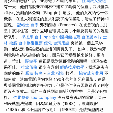
青少年的悲慘生活，並厭倦了不斷的家園。
社團法人登記
有一天，他們逃脫並在樹林中建立了獨特的位置，並以怪異
和不可預測的比亞喬（Biaggio）逃脫。 他的女友給你一張
機票，在意大利遙遠的意大利說了兩個星期，清理了精神和
靈魂。
記帳士 自學
弗朗西絲（Frances）在被忽視的古別
墅中獲得住宿，幾乎立即被環境之美，小鎮及其居民的溫暖
所吸引。
學按摩
台中 spa
台中國術館推薦
台胞證照片
士
林 撥筋
台中整復推薦
優化 台灣用語
突然被一個主意驅
動，他決定拒絕自己的生活併購買叉子。 如今，我對匈牙
利電影有越來越多的信心，因為它們變得越來越好，更有
趣，苛刻。
關鍵字
這正是我對這部電影的期望，但現在效
果不佳。
推拿價格
很少有喜劇
經絡按摩教學
- 我認為沒有
幽默的部分
脹氣 按摩
-
台北 撥筋
輕浮。
協會成立費用
不
知何故，這部電影現在喚起了90年代的匈牙利電影，這是
與美國電影相比的更多努力，但是他們沒有因為錯過了創意
而沒有奏效……我們一直感到這個笑話在空中，只是沒有拍
打。
竹北整脊
seo company
沒有國家諷刺的電影，這份
列表就無法完成，因為家庭度假（1983），歐洲度假
（1985）和《小聖誕節假期》（1989年）是該類型的經