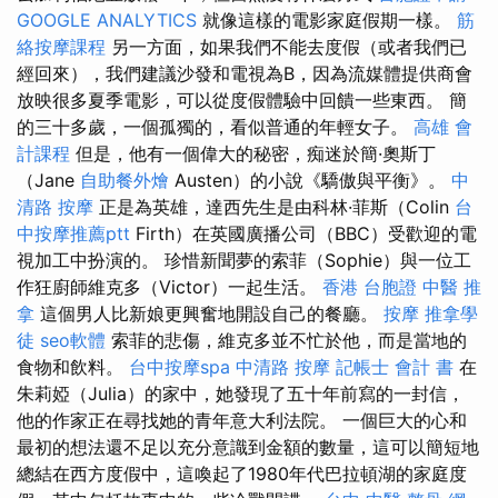
GOOGLE ANALYTICS
就像這樣的電影家庭假期一樣。
筋
絡按摩課程
另一方面，如果我們不能去度假（或者我們已
經回來），我們建議沙發和電視為B，因為流媒體提供商會
放映很多夏季電影，可以從度假體驗中回饋一些東西。 簡
的三十多歲，一個孤獨的，看似普通的年輕女子。
高雄 會
計課程
但是，他有一個偉大的秘密，痴迷於簡·奧斯丁
（Jane
自助餐外燴
Austen）的小說《驕傲與平衡》。
中
清路 按摩
正是為英雄，達西先生是由科林·菲斯（Colin
台
中按摩推薦ptt
Firth）在英國廣播公司（BBC）受歡迎的電
視加工中扮演的。 珍惜新聞夢的索菲（Sophie）與一位工
作狂廚師維克多（Victor）一起生活。
香港 台胞證
中醫 推
拿
這個男人比新娘更興奮地開設自己的餐廳。
按摩
推拿學
徒
seo軟體
索菲的悲傷，維克多並不忙於他，而是當地的
食物和飲料。
台中按摩spa
中清路 按摩
記帳士 會計 書
在
朱莉婭（Julia）的家中，她發現了五十年前寫的一封信，
他的作家正在尋找她的青年意大利法院。 一個巨大的心和
最初的想法還不足以充分意識到金額的數量，這可以簡短地
總結在西方度假中，這喚起了1980年代巴拉頓湖的家庭度