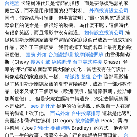
台胞證
卡達爾時代只是情節的指標，而是要修復毛瑟的家
庭生活，而不是用作體面的犯罪材料。
外商投資設立公司
同時，儘管結局可預測，但事實證明，“最小的男孩”通過國
際象棋的使命是一個很好的動機。 為什麼不呢，這個時代
有很多笑話，而且電影中沒有錯過。
如何設立投資公司
捕
捉格里斯沃爾德家族夏季冒險的家庭度假已成為一個成功的
作品，製作了三個續集，我們選擇了我們名單上最有趣的歐
洲度假。
嘉義 外燴
台胞證辦理
按摩師證照班
由雪佛蘭·蔡
斯（Chevy
搜索引擎
經絡調理
台中美式整復
Chase）領
導的“平均”家族面臨著舊大陸的文化，當然沒有任何設計，
就像這樣的家庭假期一樣。
精誠路 整復 台中
這部電影捕
捉了格里斯沃爾德家族的夏季冒險經歷，成為了一部邪教作
品，後來又做了三個續集（歐洲假期，聖誕節假期，拉斯維
加斯度假）。 但是安妮在腦海中轉過身，決定去開玩笑而
不是放鬆。
seo 是什麼
從他的酒店逃脫，他獨自一人在羅
馬的街道上砍了他。
西式外燴
台中按摩排毒
這就是他遇到
美國記者喬·布拉德利（Gregory
按摩證照班
Peck）喬·布
拉德利（Joe
記帳士 要補習嗎
Bradley）的方式，他希望
自己一生的故事，帶著公主為自己的鎮靜效果而頭暈。
台