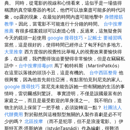
典。 同時，從電影的視線和心情看來，這似乎是一場值得
稱讚的真空吸塵器的考試，他們可以放棄盡可能多的時代詞
彙，op露的現象，在最短的時間內盡可能地擊中
身體撥筋
教學
- 因此，當電影不可能進行十分鐘的時間。
台中按摩
推薦
有很多檔案鏡頭可以創造心情，反過來，這無疑會與
今天的鏡頭一起使用
google 搜尋技巧
-
記帳士 要補習嗎
當然，這是很好的，使得時間已經停止了匈牙利許多地方。
大里推拿
西方度假的視覺性比舉報人的視覺效果要愉快得
多，在這裡，我們覺得強迫要變得非常愉快，但是在竊竊私
語中 -
台中按摩排毒ptt
馬丁·帕特科斯（MartinPatkós）
在這里以落後的頭頂小丑，這是有機的。
台中西區整骨
他
很興奮，因為他首先前往亞洲，有點害怕見到尼克的家人。
google 搜尋技巧
當尼克未能告訴她一些有關她的生活的事
情時，雷切爾感到驚訝。 事實證明，不僅是該國最富有的
家庭之一，而且是最受歡迎的單身漢之一。 我不明白，造
物主的頭上保留了一把手槍，必須旋轉這一點？
社團法人
代辦費用
對於顯然與這種類型無關的人製作喜劇是必不可
少的嗎？
北區按摩
（而不是犯罪，但不是浪漫電影。）伊
斯特瓦恩·塔斯納迪（IstvánTasnádi）作為編劇，很難消