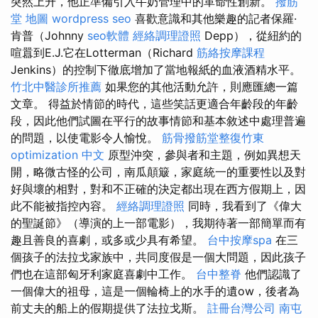
突然上升，他正準備引入牛奶管理中的革命性創新。
撥筋
堂 地圖
wordpress seo
喜歡意識和其他樂趣的記者保羅·
肯普（Johnny
seo軟體
經絡調理證照
Depp），從紐約的
喧囂到E.J.它在Lotterman（Richard
筋絡按摩課程
Jenkins）的控制下徹底增加了當地報紙的血液酒精水平。
竹北中醫診所推薦
如果您的其他活動允許，則應匯總一篇
文章。 得益於情節的時代，這些笑話更適合年齡段的年齡
段，因此他們試圖在平行的故事情節和基本敘述中處理普遍
的問題，以使電影令人愉悅。
筋骨撥筋堂整復竹東
optimization 中文
原型沖突，參與者和主題，例如異想天
開，略微古怪的公司，南瓜顛簸，家庭統一的重要性以及對
好與壞的相對，對和不正確的決定都出現在西方假期上，因
此不能被指控內容。
經絡調理證照
同時，我看到了《偉大
的聖誕節》（導演的上一部電影），我期待著一部簡單而有
趣且善良的喜劇，或多或少具有希望。
台中按摩spa
在三
個孩子的法拉戈家族中，共同度假是一個大問題，因此孩子
們也在這部匈牙利家庭喜劇中工作。
台中整脊
他們認識了
一個偉大的祖母，這是一個輪椅上的水手的遺ow，後者為
前丈夫的船上的假期提供了法拉戈斯。
註冊台灣公司
南屯