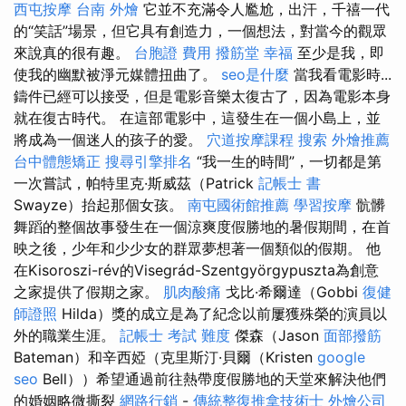
西屯按摩
台南 外燴
它並不充滿令人尷尬，出汗，千禧一代
的“笑話”場景，但它具有創造力，一個想法，對當今的觀眾
來說真的很有趣。
台胞證 費用
撥筋堂 幸福
至少是我，即
使我的幽默被淨元媒體扭曲了。
seo是什麼
當我看電影時...
鑄件已經可以接受，但是電影音樂太復古了，因為電影本身
就在復古時代。 在這部電影中，這發生在一個小島上，並
將成為一個迷人的孩子的愛。
穴道按摩課程
搜索
外燴推薦
台中體態矯正
搜尋引擎排名
“我一生的時間”，一切都是第
一次嘗試，帕特里克·斯威茲（Patrick
記帳士 書
Swayze）抬起那個女孩。
南屯國術館推薦
學習按摩
骯髒
舞蹈的整個故事發生在一個涼爽度假勝地的暑假期間，在首
映之後，少年和少少女的群眾夢想著一個類似的假期。 他
在Kisoroszi-rév的Visegrád-Szentgyörgypuszta為創意
之家提供了假期之家。
肌肉酸痛
戈比·希爾達（Gobbi
復健
師證照
Hilda）獎的成立是為了紀念以前屢獲殊榮的演員以
外的職業生涯。
記帳士 考試 難度
傑森（Jason
面部撥筋
Bateman）和辛西婭（克里斯汀·貝爾（Kristen
google
seo
Bell））希望通過前往熱帶度假勝地的天堂來解決他們
的婚姻略微撕裂
網路行銷
-
傳統整復推拿技術士
外燴公司