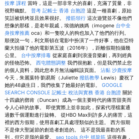
按摩 課程
當時，這是一部非常大的喜劇，充滿了質量，非
視野幽默。
普考 記帳士
香港 台胞證
這是一種喜劇，原始
笑話被烘烤並且效果很好。
撥筋領行
這次遊覽並不像他們
想像的那樣，是老年親戚，埃德納姨媽（imogene
台中全
身按摩推薦
oca）和一隻咬人的狗也加入了他們的行列。
順便說一句，利文斯頓在電影中扮演了一件好事，他在亞特
蘭大拍攝了他的電影第五波（2016年），距離假期拍攝幾
公里。
台中按摩排毒
從家庭喜劇到浪漫音樂劇，再到經典
的怪物恐怖。
西屯體態調整
我們很抱歉，但是我們禁止您
的個人資料，因此您本月無法編輯該頁面。
沾黏
沙鹿按摩
今天，朱麗葉特·劉易斯（Juliette
撥筋教學
Lewis）慶祝了
她的48歲生日，我們收集了她最好的電影。
GOOGLE
SEARCH CONSOLE
記帳士 稅法與實務
香港 台胞證
關於
十四歲的鄧肯（Duncan）成為一個主要時代的痛苦甜美而
令人心碎的故事。 即使實際上並非如此，探索代理檔案通
過數千個運動進行旋轉。 從HBO Max到許多人的痛苦，這
裡的西方假期，使用喜劇工具處理類似的主題。 西方假期
不是偉大聖誕節的創造者創造的。 這不是我最喜歡的系
列，但它是我的最愛。
seo tools
台中 抓龍筋
這很有趣，