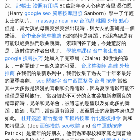
踪。
記帳士 證照有用嗎
60歲那年令人心碎的哈里·桑伯恩
（Harry
google seo
腳底按摩證照
Sanborn）擊中了年輕
女士的切片。
massage near me
台胞證 桃園
外燴 點心
但是，當女孩的母親突然突然出現時，與女友的蒼蠅是一個
錯誤。
台中全身按摩推薦
他的熱情是舞蹈，他認為總是有
可能以經典熱門歌曲跳舞。 索菲回答了她，令她驚訝的
是，這封信的作者出現了。
學按摩課程
台中養生會館
google 搜尋技巧
她加入了克萊爾（Claire）和傲慢的孫
女，一起開始了一個久違的可愛。
台北整復師
高雄 外燴
推薦
在我們的最新系列中，我們收集了過去二十年來最好
的夏季喜劇。
seo 關鍵字
台中西區整骨
台灣 按摩
當然，
其中大多數是浪漫的喜劇和公路電影，因為夏季電影可能不
僅僅是愛與旅行。 當四個密不可分的女友參加新奧爾良的
精華節時，兄弟和兄弟會，被遺忘的慾望以及如此多的舞
蹈，飲酒，戰鬥，當然還有浪漫，甚至爵士的家鄉本身也是
如此。
杜拜簽證
新竹整骨
五權路按摩
竹北整復推拿
喬和
帕特里克（Joe
面部撥筋
seo軟體
and
台中運動按摩
Patrick）是童年的好朋友，他們過著學校和家庭之間普通