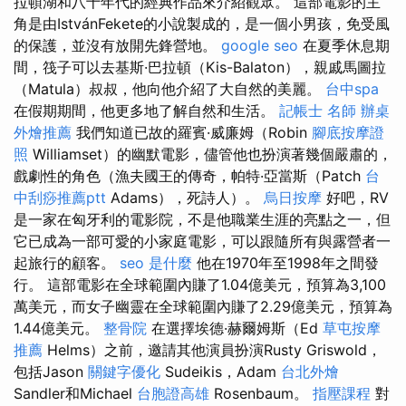
拉頓湖和八十年代的經典作品來介紹觀眾。 這部電影的主
角是由IstvánFekete的小說製成的，是一個小男孩，免受風
的保護，並沒有放開先鋒營地。
google seo
在夏季休息期
間，筏子可以去基斯·巴拉頓（Kis-Balaton），親戚馬圖拉
（Matula）叔叔，他向他介紹了大自然的美麗。
台中spa
在假期期間，他更多地了解自然和生活。
記帳士 名師
辦桌
外燴推薦
我們知道已故的羅賓·威廉姆（Robin
腳底按摩證
照
Williamset）的幽默電影，儘管他也扮演著幾個嚴肅的，
戲劇性的角色（漁夫國王的傳奇，帕特·亞當斯（Patch
台
中刮痧推薦ptt
Adams），死詩人）。
烏日按摩
好吧，RV
是一家在匈牙利的電影院，不是他職業生涯的亮點之一，但
它已成為一部可愛的小家庭電影，可以跟隨所有與露營者一
起旅行的顧客。
seo 是什麼
他在1970年至1998年之間發
行。 這部電影在全球範圍內賺了1.04億美元，預算為3,100
萬美元，而女子幽靈在全球範圍內賺了2.29億美元，預算為
1.44億美元。
整骨院
在選擇埃德·赫爾姆斯（Ed
草屯按摩
推薦
Helms）之前，邀請其他演員扮演Rusty Griswold，
包括Jason
關鍵字優化
Sudeikis，Adam
台北外燴
Sandler和Michael
台胞證高雄
Rosenbaum。
指壓課程
對