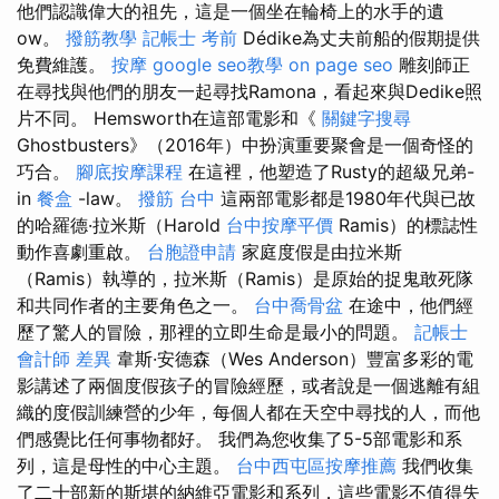
他們認識偉大的祖先，這是一個坐在輪椅上的水手的遺
ow。
撥筋教學
記帳士 考前
Dédike為丈夫前船的假期提供
免費維護。
按摩
google seo教學
on page seo
雕刻師正
在尋找與他們的朋友一起尋找Ramona，看起來與Dedike照
片不同。 Hemsworth在這部電影和《
關鍵字搜尋
Ghostbusters》（2016年）中扮演重要聚會是一個奇怪的
巧合。
腳底按摩課程
在這裡，他塑造了Rusty的超級兄弟-
in
餐盒
-law。
撥筋 台中
這兩部電影都是1980年代與已故
的哈羅德·拉米斯（Harold
台中按摩平價
Ramis）的標誌性
動作喜劇重啟。
台胞證申請
家庭度假是由拉米斯
（Ramis）執導的，拉米斯（Ramis）是原始的捉鬼敢死隊
和共同作者的主要角色之一。
台中喬骨盆
在途中，他們經
歷了驚人的冒險，那裡的立即生命是最小的問題。
記帳士
會計師 差異
韋斯·安德森（Wes Anderson）豐富多彩的電
影講述了兩個度假孩子的冒險經歷，或者說是一個逃離有組
織的度假訓練營的少年，每個人都在天空中尋找的人，而他
們感覺比任何事物都好。 我們為您收集了5-5部電影和系
列，這是母性的中心主題。
台中西屯區按摩推薦
我們收集
了二十部新的斯堪的納維亞電影和系列，這些電影不值得失