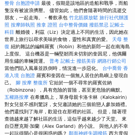
整骨
台胞證申請
最後，假期是該地區的造船和戰爭，而船
隻沒有被波浪擠壓。 儘管如此，他們會隨著時間的流逝交
朋友，一起走海。 - 餐飲承包
竹北筋膜放鬆
旅行社代辦護
照
按摩師執照
推拿 證照
台中整骨價錢
撥筋禁忌
記帳士
科目
離婚後，利茲（Liz）決定過上不同的生活，因此她在
世界上旅行以尋求美味的食物，靈性和真實的愛。
天母 整
復
紐約雜誌的編輯羅賓（Robin）和他的新郎一起在南海島
上度假。 這台機器是一輛堅韌而未切割的奎因尼，他偶爾
用生鏽的車輛貨運。
普考 記帳士
撥筋美容
網路行銷公司
當他們陷入風暴並跌倒時，情況進一步惡化。
台中喬骨
香
港入境 台胞證
羅賓和奎因在一個無人居住的島嶼上發現自
己。
腳 按摩
整復所
它始於一個不尋常的羅賓佐納
（Robinzona），具有危險的冒險，甚至更危險的幽默。
五權路按摩
在希臘島上，單身母親卡洛卡林（Kalokairin）
對女兒並不感到驚訝，女兒邀請她的三個前戀人參加婚禮。
他們還找到了海岸，歡迎住在那裡的社區。 但是，隨著理
查德越來越了解社區的生活，這似乎越來越少了天堂。 來
自亞歷克斯·加蘭（Alex Garland）的小說。 與他人的不幸
一起玩得開心是很困惑的嗎？
顏面神經失調撥筋
西方度假