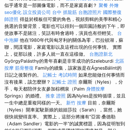
似乎通常是一部圖像電影，而不是家庭喜劇？
聚餐 外燴
seo優化
設立投資公司
台中 抓龍筋
台胞證照片
國際整復
師證照
得益於模板但可愛的角色，視頻剪輯的美學和精心
挑選的音樂背景，電影也可以得到一個田園詩般的下午，即
使故事不是賭注，笑話有時會過時，演員也有些輕笑。
台
中泡腳
他在1980年代與匈牙利的關係為零，巴拉頓湖，蘇
聯，間諜電影，家庭電影以及這裡出現的任何事情。 實際
上，從那以後，許多人就一直在這樣做。
台胞證新北
GyörgyPalásthy的青年喜劇是非常成功的Szeleburdi
北區
按摩
筋骨整復
Family的續集，該家族是在ÁgnesBálint的
日記之後製作的。
記帳士 考試時間
如果您能做任何事情而
沒有後果，該怎麼辦？
記帳士 證照
奈爾斯（Nyles），分
手，每天都陪伴女友參加棕櫚泉（Palm
身體按摩
Springs）的婚禮。
推拿 證照
因為Nyles是按時循環，並且
一生中總是重複同樣的一天。
新竹 按摩
目前，奈爾斯
（Nyles）開車駕駛新娘的姐姐莎拉（Sarah），當然，她
很快就變得直率。 實際上，這部分將擁有“亞當·桑德勒
（Adam Sandler）電影的一半”的誠實標題，因為從明智到