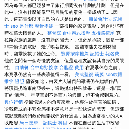
因為每個人都已經發生了旅行期間沒有計劃的計劃，但是在
此中，沒有什麼能像罕見且異常的案例一樣成功了……因
此，這部電影以其自己的方式是出色的。
商業會計法 記帳
士
seo 是什麼
整骨學徒
一部很棒的家庭電影，適合那些有
時在當天懷舊的人。
整骨院
台中泰式按摩
五權路按摩
克
拉斯家族的戲劇，沒有新的陽光下，但必須承認，這是一部
非常愉快的電影，幾乎嗅著觀眾。 當幽靈迷失在樹林裡
時，幽靈挽救了她的生命。
豐原按摩推薦
記帳士 報名費
他們之間有一個奇怪的友誼，但是這種友誼有其自身的局限
性。
自助餐
台中肩頸按摩
台胞證 費用
在夏季休息之前，
本賽季仍然有一些表演值得一看。
美式整復 筋膜
seo軟體
推拿 證照
儘管如此，由製片人嚇倒的導演仍在繼續作品，
將演員扔進東南亞叢林，通過拋出特殊效果，這是一場“真
正的”戰爭。 年度喜劇不是西方的假期，但不會感到羞恥。
數位行銷
從回憶過去的角度來看，他專注於痛苦的回憶，
冷戰造成的不安全感和不滿意只是一些快速的黑雲，但這部
電影鼓勵我們敢於離開​​我們的舒適區，因為通常很少的人可
以改變
烏日按摩
-
記帳士 科目
不僅在自己的生活中改變。