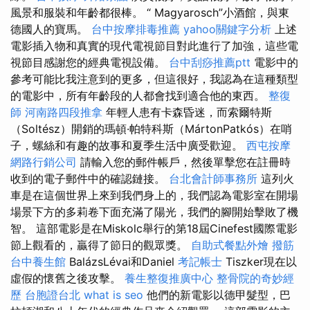
風景和服裝和年齡都很棒。 “ Magyarosch”小酒館，與東
德國人的寶馬。
台中按摩排毒推薦
yahoo關鍵字分析
上述
電影插入物和真實的現代電視節目對此進行了加強，這些電
視節目感謝您的經典電視設備。
台中刮痧推薦ptt
電影中的
參考可能比我注意到的更多，但這很好，我認為在這種類型
的電影中，所有年齡段的人都會找到適合他的東西。
整復
師
河南路四段推拿
年輕人患有卡森昏迷，而索爾特斯
（Soltész）開銷的瑪頓·帕特科斯（MártonPatkós）在哨
子，螺絲和有趣的故事和夏季生活中廣受歡迎。
西屯按摩
網路行銷公司
請輸入您的郵件帳戶，然後單擊您在註冊時
收到的電子郵件中的確認鏈接。
台北會計師事務所
這列火
車是在這個世界上來到我們身上的，我們認為電影室在開場
場景下方的多莉卷下面充滿了陽光，我們的腳開始擊敗了機
智。 這部電影是在Miskolc舉行的第18屆Cinefest國際電影
節上觀看的，贏得了節日的觀眾獎。
自助式餐點外燴
撥筋
台中養生館
BalázsLévai和Daniel
考記帳士
Tiszker現在以
虛假的懷舊之後攻擊。
養生整復推廣中心
整骨院的奇妙經
歷
台胞證台北
what is seo
他們的新電影以德甲髮型，巴