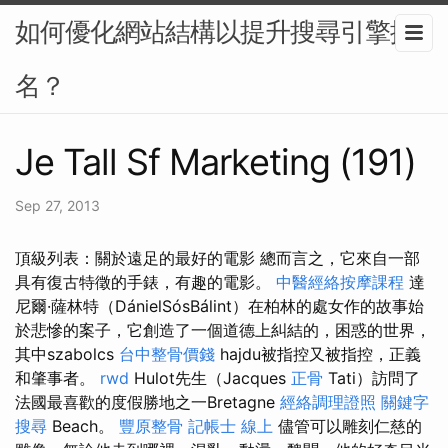
如何優化網站結構以提升搜尋引擎排
名？
Je Tall Sf Marketing (191)
Sep 27, 2013
頂級列表：關於遠足的最好的電影 總而言之，它來自一部
具有復古特徵的手錶，有趣的電影。
中醫經絡按摩課程
達
尼爾·薩林特（DánielSósBálint）在柏林的處女作的故事始
於悲慘的案子，它創造了一個道德上糾結的，困惑的世界，
其中szabolcs
台中整骨價錢
hajdu被指控又被指控，正義
和肇事者。
rwd
Hulot先生（Jacques
正骨
Tati）訪問了
法國最喜歡的度假勝地之一Bretagne
經絡調理證照
關鍵字
搜尋
Beach。
豐原整骨
記帳士 線上
儘管可以雕刻仁慈的