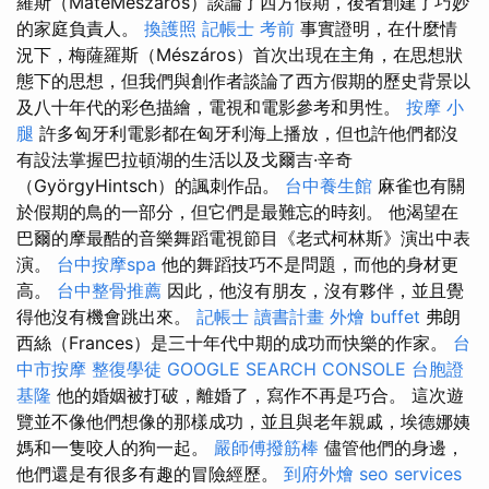
羅斯（MátéMészáros）談論了西方假期，後者創建了巧妙
的家庭負責人。
換護照
記帳士 考前
事實證明，在什麼情
況下，梅薩羅斯（Mészáros）首次出現在主角，在思想狀
態下的思想，但我們與創作者談論了西方假期的歷史背景以
及八十年代的彩色描繪，電視和電影參考和男性。
按摩 小
腿
許多匈牙利電影都在匈牙利海上播放，但也許他們都沒
有設法掌握巴拉頓湖的生活以及戈爾吉·辛奇
（GyörgyHintsch）的諷刺作品。
台中養生館
麻雀也有關
於假期的鳥的一部分，但它們是最難忘的時刻。 他渴望在
巴爾的摩最酷的音樂舞蹈電視節目《老式柯林斯》演出中表
演。
台中按摩spa
他的舞蹈技巧不是問題，而他的身材更
高。
台中整骨推薦
因此，他沒有朋友，沒有夥伴，並且覺
得他沒有機會跳出來。
記帳士 讀書計畫
外燴 buffet
弗朗
西絲（Frances）是三十年代中期的成功而快樂的作家。
台
中市按摩
整復學徒
GOOGLE SEARCH CONSOLE
台胞證
基隆
他的婚姻被打破，離婚了，寫作不再是巧合。 這次遊
覽並不像他們想像的那樣成功，並且與老年親戚，埃德娜姨
媽和一隻咬人的狗一起。
嚴師傅撥筋棒
儘管他們的身邊，
他們還是有很多有趣的冒險經歷。
到府外燴
seo services