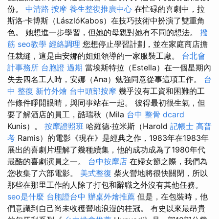
份。
中清路 按摩
養生整復推廣中心
在忙碌的喜劇中，拉
斯洛·卡博斯（LászlóKabos）在技巧技術中扮演了雙重角
色。 她想進一步學習，但她的母親對她有不同的想法。
撥
筋
seo教學
經絡調理
您想停止學習計劃，並在家庭商店擔
任裁縫，這是由安娜的姐姐領導的一家服裝工廠。
台北會
計事務所
台胞證 過期
當埃斯特拉（Estella）在一個星期內
失去四名工人時，安娜（Ana）勉強同意從事這項工作。
台
中 整復
新竹外燴
台中頭部按摩
幾乎沒有工資和困難的工
作條件睜開眼睛，與同事站在一起。 彼得最初很生氣，但
要了解酒店的員工，酷瑞秋（Mila
台中 整骨 dcard
Kunis）。
按摩證照班
哈羅德·拉米斯（Harold
記帳士 高普
考
Ramis）的電影《現在》是經典之作，1983年在1983年
展出的喜劇片理解了幾種續集，他的成功成為了1980年代
最酷的喜劇演員之一。
台中按摩店
在婦女節之際，我們為
您收集了六部電影。
美式整復
柴火營地將很快關閉，所以
那些在那里工作的人除了打包和辭職之外沒有其他任務。
seo是什麼
台胞證台中
辦桌外燴推薦
但是，在包裝時，他
們意識到自己尚未收穫營地浪漫的桂冠。 有史以來最昂貴