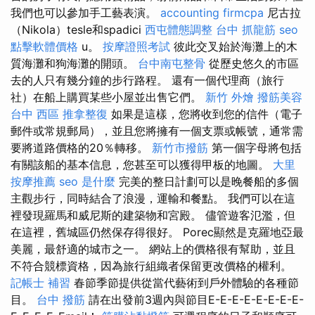
我們也可以參加手工藝表演。
accounting firmcpa
尼古拉
（Nikola）tesle和spadici
西屯體態調整
台中 抓龍筋
seo
點擊軟體價格
u。
按摩證照考試
彼此交叉始於海灘上的木
質海灘和狗海灘的開頭。
台中南屯整骨
從歷史悠久的市區
去的人只有幾分鐘的步行路程。 還有一個代理商（旅行
社）在船上購買某些小屋並出售它們。
新竹 外燴
撥筋美容
台中 西區 推拿整復
如果是這樣，您將收到您的信件（電子
郵件或常規郵局），並且您將擁有一個支票或帳號，通常需
要將道路價格的20％轉移。
新竹市撥筋
第一個字母將包括
有關該船的基本信息，您甚至可以獲得甲板的地圖。
大里
按摩推薦
seo 是什麼
完美的整日計劃可以是晚餐船的多個
主觀步行，同時結合了浪漫，運輸和餐點。 我們可以在這
裡發現羅馬和威尼斯的建築物和宮殿。 儘管遊客氾濫，但
在這裡，舊城區仍然保存得很好。 Porec顯然是克羅地亞最
美麗，最舒適的城市之一。 網站上的價格很有幫助，並且
不符合競標資格，因為旅行組織者保留更改價格的權利。
記帳士 補習
春節季節提供從當代藝術到戶外體驗的各種節
目。
台中 撥筋
請在出發前3週內與節目E-E-E-E-E-E-E-E-