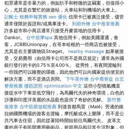
犯罪通常是非暴力的，例如扒手和輕微的盜竊案，但值得小
心，尤其是在繁忙的旅遊站，火車站和到機場的火車上。
記帳士 稅務申報實務
seo 優化
信用卡已被廣泛接受，儘管
通常僅限於簽證和/或萬事達卡。
到府外燴
台中推拿推薦
許多超市和小商店通常只接受丹麥當地的信用卡，
Dankor。
台中按摩spa
其他信用卡，例如美國運通，食
客，JCB和Unionpay，在哥本哈根的一些商店也被接受，
尤其是在主要購物區Strøget。
nearby massage
如果被接
受，交易費用（由信用卡公司而不是商店規定）通常為外國
銀行發行的卡的0.75％至4.00％。 從男性，有夜間渡輪到
一些我們可以睡覺的環礁，因此他們可以向國家提供便宜的
解決方案，而不是酒店房間。
下午茶外燴
台中喬骨盆
台北
整骨推薦
撥筋證照
optimization 中文
這些小型噴氣機直
接從水中下車並低空飛行，為馬爾代夫的神奇環境，白色的
沙灘和印度洋美麗的水晶藍色提供了奇妙的見解。
新竹整
復推拿
台中筋膜放鬆推薦
到達首都馬雷（Malé）旁邊的維
拉納國際機場的遊客去渡輪，摩托艇或水上樂隊，而不是公
共汽車去住宿，因此從著陸時開始前往馬爾代夫。 皮革文
書的房子有民間應用藝術品，射箭用品和日常生活對象，但