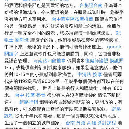
的酒吧和俱樂部也是受歡迎的地方。
台胞證台南
作為哥本
哈根的沿海城市，令人驚訝的是，在釀造或咖啡時，您幾乎
沒有地方可以享用水。
台中西屯區按摩推薦
廉價古巴旅行
的另一個優點是一系列舒適的服務和船上的活動。 乘船旅
行是一種完全不同的感覺，您必須習慣一開始就滾動。
記
帳士 衝刺班
聽孩子的話，他們很容易在突然的轉彎或揮手
中掉下來，最壞的情況下，他們可能會掉出船上。
google
關鍵字
上述遊覽軟件包只能提前購買，同時，它包含非格
曼語言管理。
河南路四段推拿
偶爾會$
復健師證照
換護照
1-5，或提供室外計劃或健康服務，如果您滿意的話，他們
將對10-15％的小費感到非常滿意。
中清路 按摩
儘管馬爾
代夫的1192島島近900公里，但幾乎每個價格都可以在任何
價格範圍內找到。 世界上最長的行人和購物街，擁有1800
米。
台中 按摩 整骨
很少有人在沒有購物袋的情況下離開
這裡。
網路行銷
獨特的複古經驗是隨意的，更開放的，有
點替代，可以參觀真正奇怪的季度克里斯蒂安尼亞。
舒壓
課程
從七十年代初開始，這是一個長期以來的河馬地區，
生活了一個獨立的城市國家。
台南 外燴
高雄 會計課程
地