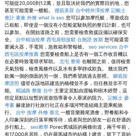
可能從20,000到1.2萬，並且取決於我們的實際目的地，您
甚至可能需要一艘船。
撥筋美容
台中輕井澤按摩
記帳士
會計
素食 外燴
what is seo
您可以參加摩托艇，導遊或自
己租船，即使是一個沒有小型船駕駛執照的整日計劃，也可
以參加。 在開始道路之前，您需要檢查救援設備以確保安
全。
台中精油按摩
西屯肩頸放鬆
台胞證 效期
您可能還需
要滅火器，手電筒，急救箱和警報槍。
seo services
台中
西屯區按摩推薦
您需要檢查船上是否有一個工作收音機以
在必要時致電尋求幫助。
北屯 整骨
在離開之前，值得檢查
天氣預報，檢查風條件以及水有多寧靜或欺負。 幾次我們
欽佩一側的側面的另一側，我們希望跳過去那裡。
腳底按
摩證照
儘管在該地區建造的橋樑並不多，但任務並非不可
能。
精誠路 整復 台中
主要定居點由渡輪和樹木經營，這
些定居點以短暫的巡遊指導著令人垂涎的阻力。
記帳士 參
考書
赫達旅行社旅行社正在多瑙河彎道組織主題乘船旅
行。
台中 按摩
外燴 臺北
一艘音樂雞尾酒會，野餐船和令
人印象深刻的日落單獨等待，或者與您的朋友一起在舒適的
步行船上。
seo教學
Porec舊城區的兩條街道，兩千年前，
有17,000名居民，仍在羅馬城市的結構上建造，留下了原始