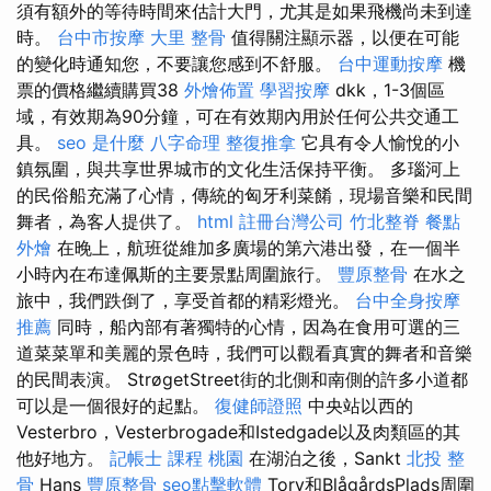
須有額外的等待時間來估計大門，尤其是如果飛機尚未到達
時。
台中市按摩
大里 整骨
值得關注顯示器，以便在可能
的變化時通知您，不要讓您感到不舒服。
台中運動按摩
機
票的價格繼續購買38
外燴佈置
學習按摩
dkk，1-3個區
域，有效期為90分鐘，可在有效期內用於任何公共交通工
具。
seo 是什麼
八字命理 整復推拿
它具有令人愉悅的小
鎮氛圍，與共享世界城市的文化生活保持平衡。 多瑙河上
的民俗船充滿了心情，傳統的匈牙利菜餚，現場音樂和民間
舞者，為客人提供了。
html
註冊台灣公司
竹北整脊
餐點
外燴
在晚上，航班從維加多廣場的第六港出發，在一個半
小時內在布達佩斯的主要景點周圍旅行。
豐原整骨
在水之
旅中，我們跌倒了，享受首都的精彩燈光。
台中全身按摩
推薦
同時，船內部有著獨特的心情，因為在食用可選的三
道菜菜單和美麗的景色時，我們可以觀看真實的舞者和音樂
的民間表演。 StrøgetStreet街的北側和南側的許多小道都
可以是一個很好的起點。
復健師證照
中央站以西的
Vesterbro，Vesterbrogade和Istedgade以及肉類區的其
他好地方。
記帳士 課程 桃園
在湖泊之後，Sankt
北投 整
骨
Hans
豐原整骨
seo點擊軟體
Torv和BlågårdsPlads周圍