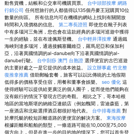
動售貨機，結帳和公交車司機購買票。
台中頭部按摩
網路
行銷公司
任何想旅行的人都值得以135個丹麥王冠購買10位
數量的街區。 所有信息均可在機構的網站上找到有關開放
時間和入境價格的信息。
第二專長證照
即使您在靴子列表
中有多瑙河三角洲，您也會在這款經典的多瑙河巡遊中獲得
一生的經驗，並在布達佩斯登機。
台中輕井澤按摩
通過鐵
海峽到達多瑙河，通過接觸塞爾維亞，羅馬尼亞和保加利
亞，沿著異國情調的al-danube向下沿著異國情調的al-
danube行駛。
台中刮痧
澳門 台胞證
選擇便宜的古巴巡遊
的主要好處之一是它提供的成本效益。
設立辦事處
竹北整
復推拿推薦
借助郵輪套餐，旅客可以以比傳統的土地假期
低得多的價格享受住宿，用餐和董事會娛樂。
seo 優化
這
使得經驗可以提供給更廣泛的個人圈子，從而使他們能夠在
沒有銀行的情況下發現古巴的奇觀。 相比之下，哥本哈根
地區的當地斯堪的納維亞連鎖店（例如醜聞，雷迪森藍，第
一座酒店和北歐選擇酒店都很好地代表。
台中排毒推薦
對
於摩托艇的較短距離道路的更便宜的解決方案。
東海按摩
根據距離和船舶的類型，一條道路可能在10,000至75,000
個方向上，但是在進一步的目的地的情況下，您可以首先登