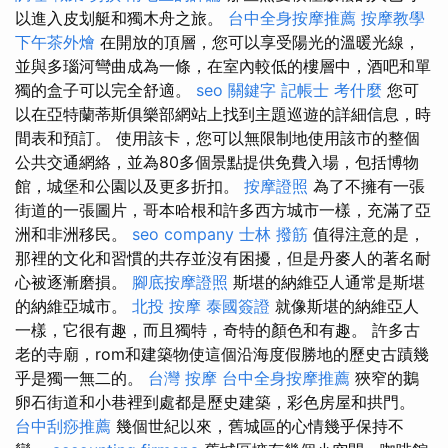
以進入皮划艇和獨木舟之旅。
台中全身按摩推薦
按摩教學
下午茶外燴
在開放的頂層，您可以享受陽光的溫暖光線，
並與多瑙河彎曲成為一條，在室內較低的樓層中，酒吧和單
獨的盒子可以完全舒適。
seo 關鍵字
記帳士 考什麼
您可
以在亞特蘭蒂斯俱樂部網站上找到主題巡遊的詳細信息，時
間表和預訂。 使用該卡，您可以無限制地使用該市的整個
公共交通網絡，並為80多個景點提供免費入場，包括博物
館，城堡和公園以及更多折扣。
按摩證照
為了不擁有一張
街道的一張圖片，哥本哈根和許多西方城市一樣，充滿了亞
洲和非洲移民。
seo company
士林 撥筋
值得注意的是，
那裡的文化和習慣的共存並沒有困擾，但是丹麥人的著名耐
心被逐漸磨損。
腳底按摩證照
斯堪的納維亞人通常是斯堪
的納維亞城市。
北投 按摩
泰國簽證
就像斯堪的納維亞人
一樣，它很有趣，而且獨特，奇特的顏色和有趣。 許多古
老的寺廟，rom和建築物使這個沿海度假勝地的歷史古蹟幾
乎是獨一無二的。
台灣 按摩
台中全身按摩推薦
狹窄的鵝
卵石街道和小巷裡到處都是歷史建築，彩色房屋和拱門。
台中刮痧推薦
幾個世紀以來，舊城區的心情幾乎保持不