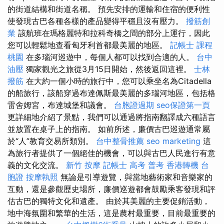
的街道結構和街道名稱。 預先安排的運輸和住宿的便利性
使發現古巴各種各樣的產品變得平穩且沒有壓力。
撥筋創
業
該航班在瑪格麗特和拉科奇橋之間的部分上運行，因此
您可以輕鬆地查看匈牙利首都最美麗的地區。
記帳士 課程
桃園
在多瑙河巡遊中，每個人都可以找到合適的人。
台中
油壓
獨家觀光之旅從3月15日開始，然後返回這裡。
士林
撥筋
在大約一個小時的旅行中，您可以乘坐名為Citadella
的船旅行，該船穿過布達佩斯最美麗的多瑙河地區，包括格
雷舍姆宮，布達城堡和議會。
台胞證過期
seo保證第一頁
更詳細地介紹了景點，我們可以通過將指南翻譯成六種語言
並放置在桌子上的指南。 如前所述，廉價古巴巡遊通常屬
於“人”教育交易所類別。
台中整骨推薦
seo marketing
這
為旅行者提供了一個絕佳的機會，可以與古巴人民進行有意
義的文化交流。
新竹 按摩
記帳士 高考 普考
香港轉機 台
胞證
按摩執照
無論是引導遊覽，與當地藝術家和音樂家的
互動，還是參觀歷史場所，廉價巡遊都會鼓勵乘客發現和評
估古巴的獨特文化和遺產。 由於其美麗的主要促銷活動，
地中海氛圍和繁華的生活，這是農村最重要，目前最重要的