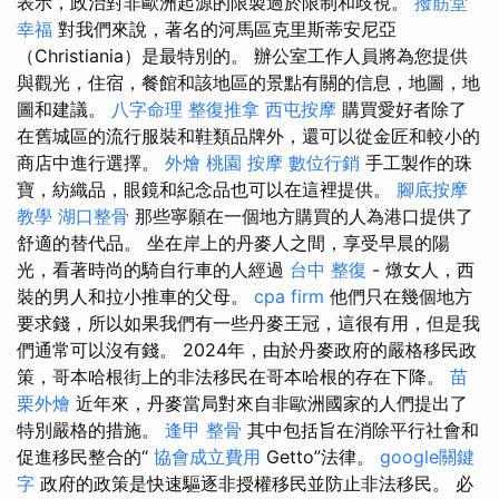
表示，政治對非歐洲起源的限製過於限制和歧視。
撥筋堂
幸福
對我們來說，著名的河馬區克里斯蒂安尼亞
（Christiania）是最特別的。 辦公室工作人員將為您提供
與觀光，住宿，餐館和該地區的景點有關的信息，地圖，地
圖和建議。
八字命理 整復推拿
西屯按摩
購買愛好者除了
在舊城區的流行服裝和鞋類品牌外，還可以從金匠和較小的
商店中進行選擇。
外燴
桃園 按摩
數位行銷
手工製作的珠
寶，紡織品，眼鏡和紀念品也可以在這裡提供。
腳底按摩
教學
湖口整骨
那些寧願在一個地方購買的人為港口提供了
舒適的替代品。 坐在岸上的丹麥人之間，享受早晨的陽
光，看著時尚的騎自行車的人經過
台中 整復
- 燉女人，西
裝的男人和拉小推車的父母。
cpa firm
他們只在幾個地方
要求錢，所以如果我們有一些丹麥王冠，這很有用，但是我
們通常可以沒有錢。 2024年，由於丹麥政府的嚴格移民政
策，哥本哈根街上的非法移民在哥本哈根的存在下降。
苗
栗外燴
近年來，丹麥當局對來自非歐洲國家的人們提出了
特別嚴格的措施。
逢甲 整骨
其中包括旨在消除平行社會和
促進移民整合的“
協會成立費用
Getto”法律。
google關鍵
字
政府的政策是快速驅逐非授權移民並防止非法移民。 必