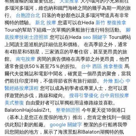
有關運輸的最重要信息。
大里推拿
大小瑙河的小兄弟前往
多瑙河多瑙河，維也納和鐵門海峽之間的幾乎為期一周的旅
行。
台胞證台北
日落的奇妙顏色以及多瑙河彎道具有非常
獨特的體驗。
新北 按摩
您還可以在Heda
新竹 整復推拿
Tours的幫助下組織一次單獨的乘船旅行進行特別活動。
腳
底按摩技術士證照班
您可以在Heda
seo 關鍵字
Tours網站
上閱讀主題巡航的詳細信息和價格。 在高季節之外，通常
有4顆星和5顆星，三家酒店的早餐住宿，甚至更昂貴的旅
館。
南屯按摩
房間的廣告價格在高季節之外更昂貴，他們
通常會提供50％甚至75％的折扣。
台中 西區 推拿整復
馬
爾代夫從雜誌和電影中聞名，確實是一個昂貴的聚會，當我
們前往印度洋時，不值得節省所有旅行細節。
外燴 點心
中
醫經絡按摩課程
您可以成為初學者或專業人士，您可以選
擇遊覽的步伐，路線和縱向。
搜尋引擎優化
台中肩頸按摩
美式整復
自由愛好者可以單獨租用這條路線並喜歡。
BalatoniHajósásiZrt。
整脊師證照
今年夏天從18個港口
（基本上是您正在度假的地方）推出，您肯定會找到一個提
供此類計劃的船廠。
google 關鍵字
整潔的步行船將我帶
回您開始的地方，展示了海濱景點和Balaton湖獨特的氛