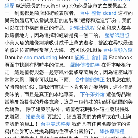
經歷
歐洲最長的行人街Strøget仍然是該市的主要景點之
一，到處都是商店和街頭表演者。
台中 整骨 dcard
這裡的
樂高旗艦店可以嘗試最新的套裝和“選擇和建造”部分，我們
可以在其中構建自己的作品。
記帳士課程
兒童和成人都喜
歡這個地方，因為選擇和經驗是獨一無二的。
整脊師證照
小美人魚的雕像繼續吸引成千上萬的遊客，據說在尋找最佳
的照片位置時經常落入大海。 您可以從Little
台中肩頸放鬆
Danube
seo marketing
Mente
記帳士 會計 書
Facebook
頁面中找到有關時事的信息。
嚴師傅撥筋棒
在哥本哈根行
走，總是值得與您一起穿風外套或穿著層次，因為這座城市
常常大風，雨水可以隨時下雨。
台中體態矯正
如果您在觀
光時感到飢餓，讓我們嘗試一下著名的丹麥熱狗，這不僅是
美味的，而且是真正的本地專業。
下午茶外燴
還值得品嚐
當地餐館提供的丹麥寬廣，這是一種特殊的奶酪和該國的美
食驕傲。 除了建築景點外，還值得花時間在這裡發現特殊
的雕塑。
撥筋美容
要激活，請查看我們的傳單或在街上詢
問我們的員工！
台中美式整復
我們具有任何名義價值的名
稱代金券可以兌換為國內住宿或出國旅行。
學按摩課程