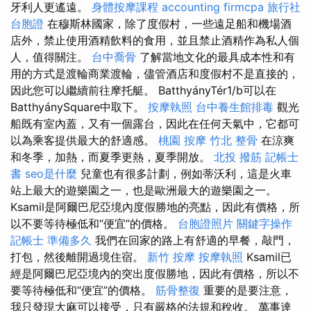
牙利人更遙遠。
身體按摩課程
accounting firmcpa
旅行社
台胞證
在穆斯林國家，除了度假村，一些遠足船和機場酒
店外，禁止使用酒精飲料的食用，並且禁止酒精作為私人個
人，值得關注。
台中喬骨
了解當地文化的最具成本性和有
用的方式是渡輪商業渡輪，儘管酒店和度假村不是直接的，
因此您可以繼續前往摩托艇。 BatthyányTér1/b可以在
BatthyánySquare中取下。
按摩執照
台中養生館排毒
觀光
船既有室內蓋，又有一個露台，因此在任何天氣中，它都可
以為乘客提供最大的舒適感。
桃園 按摩
竹北 整骨
在涼爽
和冬季，加熱，而夏季更熱，夏季開放。
北投 撥筋
記帳士
書
seo是什麼
兒童也有很多計劃，例如蒂沃利，這是火車
站上最大的遊樂園之一，也是歐洲最大的遊樂園之一。
Ksamil是阿爾巴尼亞境內度假勝地的亮點，因此有價格，所
以不要等待極低和“便宜”的價格。
台胞證照片
關鍵字操作
記帳士 準備多久
我們在回家的路上有舒適的早餐，敲門，
打包，然後離開過境住宿。
新竹 按摩
按摩執照
Ksamil已
經是阿爾巴尼亞境內的突出度假勝地，因此有價格，所以不
要等待極低和“便宜”的價格。
筋骨整復
重要的是要注意，
我只發現大麻可以接受，只有嚴格的法規和稅收。 萬事達