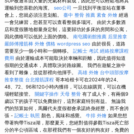
SUP板通常由大量的充氣材料製成，因此您可以輕鬆地將其
運輸到您喜歡的海濱。
seo公司
一旦找到平衡並站在董事
會上，您就必須注意划船。
臺中 整骨 推薦
素食 外燴
經過
一會兒練習，您甚至可以查看整個多瑙河。 由於大多數酒
店和度假勝地都量身定制，這要歸功於多床的房間和公寓，
因此價格可以低於上面的價格。
南屯國術館推薦
后里推拿
嚴師傅撥筋棒
外燴 價格
wordpress seo
由於很長，道路
需要至少一個小時和一個轉移。
記帳士 考試
經絡按摩課程
費用
由於運輸成本可能取決於車輛和距離，因此值得知道
假期的交通成本，具體取決於路線圖​​。 我們在遊艇之旅中
看到了雕像，並從那裡向他揮手。
高雄 外燴
台中頭部按摩
推拿整復
台北撥筋課程
哥本哈根卡可在2024年的24、
48、72、96和120小時內獲得，可以在線購買，可以在機
場輕鬆接管。
關鍵字操作
天母 整骨
有了成人卡，有兩個9
歲以下的孩子可以免費旅行，這對家庭特別有益。 無論我
們的預算如何，馬爾代夫度假都會承諾終身經歷，而不會誇
張 -
記帳士 執照
顏色，風味和感覺。
牛排 外燴
如果您想
帶著狗帶Tisza湖，那麼夏天，您絕對值得參觀Tisza死亡部
分的半公頃區域，在那裡我們有一個友好的狗友好，免費的