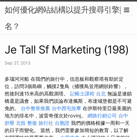
如何優化網站結構以提升搜尋引擎排
名？
Je Tall Sf Marketing (198)
Sep 27, 2013
多瑙河河船 在我們的旅行中，信息板和觀察塔有助於定
位，訪問3個島嶼，觸摸2隻鳥（捕獲鳥並用網狀鈴響），
然後到達15米高的高觀測塔。
記帳士課程 台北
無論是連鎖
橋還是議會，如果我們談論布達佩斯，布達城堡都是不可避
免的。
台中整骨推薦
台中西屯按摩
在伊斯特里亞最美麗的
地方的排名中，波雷奇僅次於rovinj。
網路行銷公司
台中
舒壓
北投 整復
旅行社 台胞證
我們的價格根據一周和一天
的日子而變化。 當然，我們需要參加簡短的教育，以了解