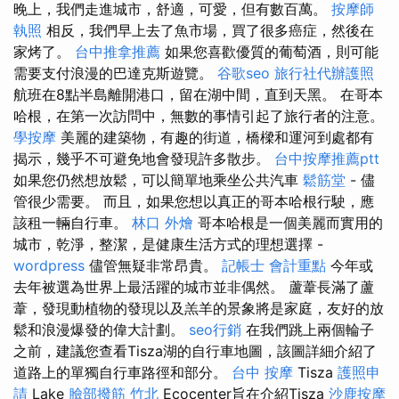
晚上，我們走進城市，舒適，可愛，但有數百萬。
按摩師
執照
相反，我們早上去了魚市場，買了很多癌症，然後在
家烤了。
台中推拿推薦
如果您喜歡優質的葡萄酒，則可能
需要支付浪漫的巴達克斯遊覽。
谷歌seo
旅行社代辦護照
航班在8點半島離開港口，留在湖中間，直到天黑。 在哥本
哈根，在第一次訪問中，無數的事情引起了旅行者的注意。
學按摩
美麗的建築物，有趣的街道，橋樑和運河到處都有
揭示，幾乎不可避免地會發現許多散步。
台中按摩推薦ptt
如果您仍然想放鬆，可以簡單地乘坐公共汽車
鬆筋堂
- 儘
管很少需要。 而且，如果您想以真正的哥本哈根行駛，應
該租一輛自行車。
林口 外燴
哥本哈根是一個美麗而實用的
城市，乾淨，整潔，是健康生活方式的理想選擇 -
wordpress
儘管無疑非常昂貴。
記帳士 會計重點
今年或
去年被選為世界上最活躍的城市並非偶然。 蘆葦長滿了蘆
葦，發現動植物的發現以及羔羊的景象將是家庭，友好的放
鬆和浪漫爆發的偉大計劃。
seo行銷
在我們跳上兩個輪子
之前，建議您查看Tisza湖的自行車地圖，該圖詳細介紹了
道路上的單獨自行車路徑和部分。
台中 按摩
Tisza
護照申
請
Lake
臉部撥筋 竹北
Ecocenter旨在介紹Tisza
沙鹿按摩