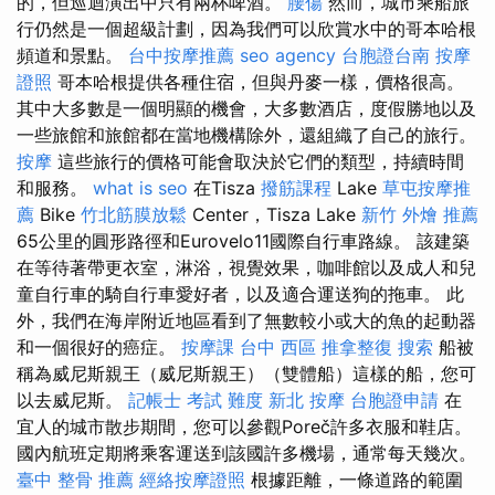
的，但巡迴演出中只有兩杯啤酒。
腰傷
然而，城市乘船旅
行仍然是一個超級計劃，因為我們可以欣賞水中的哥本哈根
頻道和景點。
台中按摩推薦
seo agency
台胞證台南
按摩
證照
哥本哈根提供各種住宿，但與丹麥一樣，價格很高。
其中大多數是一個明顯的機會，大多數酒店，度假勝地以及
一些旅館和旅館都在當地機構除外，還組織了自己的旅行。
按摩
這些旅行的價格可能會取決於它們的類型，持續時間
和服務。
what is seo
在Tisza
撥筋課程
Lake
草屯按摩推
薦
Bike
竹北筋膜放鬆
Center，Tisza Lake
新竹 外燴 推薦
65公里的圓形路徑和Eurovelo11國際自行車路線。 該建築
在等待著帶更衣室，淋浴，視覺效果，咖啡館以及成人和兒
童自行車的騎自行車愛好者，以及適合運送狗的拖車。 此
外，我們在海岸附近地區看到了無數較小或大的魚的起動器
和一個很好的癌症。
按摩課
台中 西區 推拿整復
搜索
船被
稱為威尼斯親王（威尼斯親王）（雙體船）這樣的船，您可
以去威尼斯。
記帳士 考試 難度
新北 按摩
台胞證申請
在
宜人的城市散步期間，您可以參觀Poreč許多衣服和鞋店。
國內航班定期將乘客運送到該國許多機場，通常每天幾次。
臺中 整骨 推薦
經絡按摩證照
根據距離，一條道路的範圍