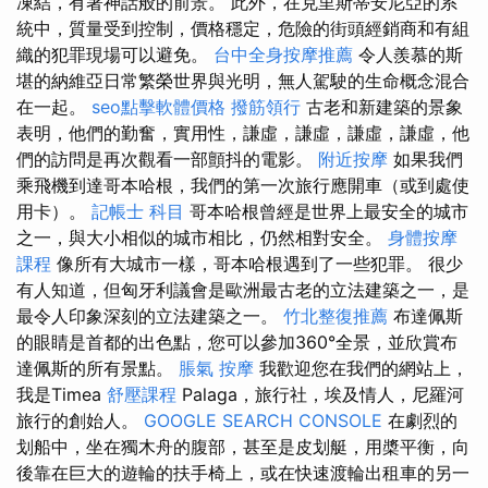
凍結，有著神話般的前景。 此外，在克里斯蒂安尼亞的系
統中，質量受到控制，價格穩定，危險的街頭經銷商和有組
織的犯罪現場可以避免。
台中全身按摩推薦
令人羨慕的斯
堪的納維亞日常繁榮世界與光明，無人駕駛的生命概念混合
在一起。
seo點擊軟體價格
撥筋領行
古老和新建築的景象
表明，他們的勤奮，實用性，謙虛，謙虛，謙虛，謙虛，他
們的訪問是再次觀看一部顫抖的電影。
附近按摩
如果我們
乘飛機到達哥本哈根，我們的第一次旅行應開車（或到處使
用卡）。
記帳士 科目
哥本哈根曾經是世界上最安全的城市
之一，與大小相似的城市相比，仍然相對安全。
身體按摩
課程
像所有大城市一樣，哥本哈根遇到了一些犯罪。 很少
有人知道，但匈牙利議會是歐洲最古老的立法建築之一，是
最令人印象深刻的立法建築之一。
竹北整復推薦
布達佩斯
的眼睛是首都的出色點，您可以參加360°全景，並欣賞布
達佩斯的所有景點。
脹氣 按摩
我歡迎您在我們的網站上，
我是Timea
舒壓課程
Palaga，旅行社，埃及情人，尼羅河
旅行的創始人。
GOOGLE SEARCH CONSOLE
在劇烈的
划船中，坐在獨木舟的腹部，甚至是皮划艇，用槳平衡，向
後靠在巨大的遊輪的扶手椅上，或在快速渡輪出租車的另一