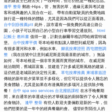
道的嬉皮士已經丟失了一段時間，但它仍然是一種紀念品。
逢甲 整骨
郵政-Hips，管，無害的草，邊緣元素與考試遊
客和感興趣的人混合在一起。 帶有自動駕駛員的免費地鐵
旅行是一種特殊的體驗，尤其是因為我們可以從正面看路。
台中刮痧推薦ptt
此外，該市還有一個免費的高速公路公
園，小孩子可以用自己的小型自行車學習交通規則。
html
記帳士 教科書
值得一遊，計劃去赫爾辛格訪問哈姆雷特城
堡。
台中按摩平價
哥本哈根有點讓人聯想到威尼斯，因為
有很多運河和水車，例如水車。
腳底按摩證照
西屯體態調
整
（我在括號中註意到威尼斯是我最喜歡的城市。）無論
如何，哥本哈根是一個非常美麗而實用的城市。 在威尼斯
統治期間，舊城區富集，並建造了許多威尼斯風格的建築，
這仍然是老城區的決定性元素。
草屯按摩推薦
柬埔寨簽證
傳統的新年前夕菜單並不多樣化，但它可以提供令人難忘的
美食體驗，尤其是如果在布達佩斯的多瑙河上提供除夕晚
餐！
台中 spa
seo services
台北撥筋課程
在水手晚餐期
間，來自通常的幸運成分的才華橫溢的廚師製作了令人興奮
的食物詩。
逢甲 整骨
有些人歡迎夫妻倆歡迎新的一年，但
他們想要的是一年中的經典餐廳約會。 儘管針對陌生人的