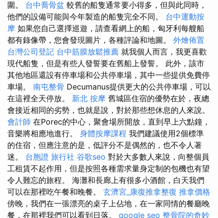
圍。
台中喬骨盆
較舊的船隻通常要小得多，但與此同時，
他們的設備可能與今年製造的船隻完全不同。
台中運動按
摩
如果您自己選擇巡遊，請查看網上的船，匈牙利每艘船
都有錄像帶，您會發現圖片，各種評論和地圖。
外燴佈置
台灣公司登記
台中筋膜放鬆推薦
就我個人而言，我更喜歡
現代船隻，但是有些人發誓要在舊船上發誓。 此外，該市
其他地區還設有停車場和公共停車場，其中一些提供免費停
車場。
南屯整骨
Decumanus提供更大的公共停車場，可以
在這裡全天停放。
新北 按摩
舊城區住宿的優勢在於，夜總
會接近相同的劣勢，也就是說，對於那些想休息的人來說。
會計師
在Porec的中心，聚會場所開放，直到早上六點鐘，
音樂將相應地進行。
身體按摩課程
我們建議使用2個標準
的住宿，但應注意的是，低評分不是偶然的，也不令人著
迷。
台胞證 旅行社
谷歌seo
對於大多數人來說，向整個員
工租賃不起作用，但是按照各種需求量身定制的包機也有望
令人難忘的旅程。 海灘和長廊上有很多小酒館，白天我們
可以在那裡吃午餐和晚餐。
玄濟宮_康復推拿整復
推拿價格
傍晚，我們在一張漂亮的桌子上佔地，在一家同情的餐廳晚
餐，在那裡我們可以看到日落。
google seo
整骨院的奇妙