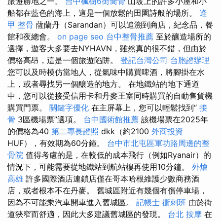
旅遊勝地之一。
台中楓樹6街喬骨
山坡上的許多小屋和小
船都在藍色的海上，這是一個放鬆的田園詩般的場所。
逢
甲 整骨
薩蘭丹（Sarandan）可以追溯到商店，紀念品，餐
館和夜總會。
on page seo
台中整骨推薦
至於釀造場所的
選擇，遊客大多要去NYHAVN，雖然真的很不錯，但由於
價格高昂，這是一個旅遊陷阱。
登記台灣公司
台胞證辦理
您可以及時模仿當地人，從氣味中購買啤酒，將腳掛在水
上，或者尋找另一個釀造的地方。 在地鐵站的地下通道
中，您可以從接受信用卡和丹麥王室同時購買的自動售貨機
購買門票。
關鍵字優化
在主屏幕上，您可以輕鬆找到“
接
骨
3區機場票”選項。
台中國術館推薦
該機場票在2025年
的價格為40
第二專長證照
dkk（約2100
外商投資
HUF），有效期為60分鐘。
台中市北屯區軍功路周邊的整
骨院
值得考慮的是，在較低的成本飛行（例如Ryanair）的
情況下，可能需要從地鐵站到航站樓再使用10分鐘。
外燴
高雄
許多國際酒店連鎖店僅在哥本哈根維護少數商務酒
店，或者根本不在丹麥。 舊城區附近有幾個有償停車場，
因為不可能乘汽車開車進入舊城區。
記帳士 衝刺班
由於街
道狹窄而舒適，因此大多建議舊城區的發現。
台北 按摩
在