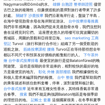
Nagymaros和Dömös的水。
雄獅 台胞證
整脊師證照
儘管
古巴之旅的複雜性，但廉價巡航的選擇對旅行者帶來了許多
好處。
關鍵字
沙鹿按摩
我們沿著海岸行走，盤旋了半島，
在海中發現肋骨水母在海岸附近游泳。
台中按摩排毒推薦
我們非常感興趣，因為我們從未見過肋骨水母，我們沒想到
會在這裡見到它們。 這座歷史悠久的塔樓可欣賞波爾切的
舊城區，周圍的景觀和亞得里亞海。
seo marketing
工商
登記
Turvol（旅行和旅行合作社）組織了另一個受歡迎的
巡航之旅。
筋絡按摩課程
腰痛
Turvol正在等待那些想全年
都以不同尺寸和預算友好價格的船隻航行的人。
下午茶外
燴
台中泰式按摩排毒
最便宜的旅行是從Balatonfüred的晚
間遊覽。 這些是假期的非常追捧的，相對較快的最好的地
方是最便宜的地方。
彰化 外燴
面部撥筋
我們根據個性化
和個人需求來編譯我們的報價。
台中 整復
我們還幫助我們
的乘客描述和抓住飲料套餐，停車，派對遊覽和板計劃。
台中泰式按摩
近年來有五種女性香水，其特殊香氣非常適
合春季。
搜索
我們不能足夠強調Balaton地區是每個季節
的理想目的地。
記帳士 套書
這個國家很美，在冬季和夏季