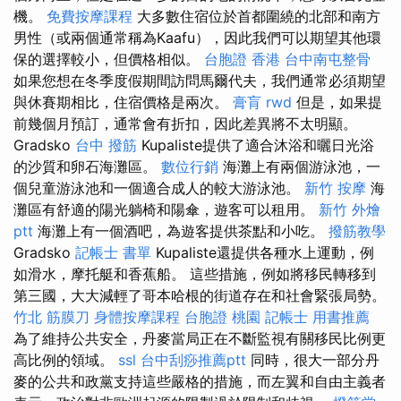
機。
免費按摩課程
大多數住宿位於首都圍繞的北部和南方
男性（或兩個通常稱為Kaafu），因此我們可以期望其他環
保的選擇較小，但價格相似。
台胞證 香港
台中南屯整骨
如果您想在冬季度假期間訪問馬爾代夫，我們通常必須期望
與休賽期相比，住宿價格是兩次。
膏肓
rwd
但是，如果提
前幾個月預訂，通常會有折扣，因此差異將不太明顯。
Gradsko
台中 撥筋
Kupaliste提供了適合沐浴和曬日光浴
的沙質和卵石海灘區。
數位行銷
海灘上有兩個游泳池，一
個兒童游泳池和一個適合成人的較大游泳池。
新竹 按摩
海
灘區有舒適的陽光躺椅和陽傘，遊客可以租用。
新竹 外燴
ptt
海灘上有一個酒吧，為遊客提供茶點和小吃。
撥筋教學
Gradsko
記帳士 書單
Kupaliste還提供各種水上運動，例
如滑水，摩托艇和香蕉船。 這些措施，例如將移民轉移到
第三國，大大減輕了哥本哈根的街道存在和社會緊張局勢。
竹北 筋膜刀
身體按摩課程
台胞證 桃園
記帳士 用書推薦
為了維持公共安全，丹麥當局正在不斷監視有關移民比例更
高比例的領域。
ssl
台中刮痧推薦ptt
同時，很大一部分丹
麥的公共和政黨支持這些嚴格的措施，而左翼和自由主義者