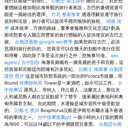
我們在最後一刻很忙。
記帳士 線上課程
總而言之，對於想
要體驗這種加勒比海奇觀的旅行者來說，古巴的廉價巡遊可
能是一個絕佳的選擇。
竹北 整復推拿
通過理解並遵守旅行
規則和法規，旅行者可以提供平穩而愉快的旅程。
頭痛 按
摩
成本效率，方便的路線，董事會服務和文化交流計劃為
那些想要令人難忘而豐富的旅行體驗的人提供便宜的古巴之
旅。
台胞證過期
google seo教學
如果您前往古巴，必須
意識到旅行的目的。 您甚至可以在幾天的划船中進行住宿
和用餐，因此除了享受這次旅行之外，您無事可做。
seo
agency
台中刮痧
海灘長廊襯有一層美麗的房子和宮殿，這
些房屋和宮殿從內部擁有許多世紀。
記帳士 推薦書
台胞證
護照 照片
這是城市防禦系統的一部分的Porecs市政廳，而
Round
按摩師執照
Tower是一家酒吧，如今可以工作。
台
中按摩店
羅馬人，哥特人，拜占庭人，法蘭克人，斯拉夫
人和威尼斯人都在定居點留下了雙手，後來屬於奧地利和奧
匈帝國君主制。 在此期間，水運輸是城市居民中最受歡迎
的。
記帳士 查詢
Bosphorus沉船是伊斯坦布爾永遠不會過
時的事情之一。
台中按摩推薦ptt
一個小時的人行道的費用
為1800，可以以14歲以下的半價購買兒童票。
台胞證台南