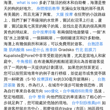
海灘。
what is seo
多虧了陰涼的樹木和自助餐，海灘是整
天的狗的好地方。
身體撥筋教學
充滿仙女玫瑰的湖不僅具
有美麗的，而且充滿了興奮。
大腿 按摩
在狂野的小說路線
上，我們了解了蒂薩湖的水世界，嘗試在沼澤上行走，蘆
葦，嘗試旋風七英里的靴子的風，並找出是否真的很高興用
黃色的球結束。
台中按摩排毒
有兩個陸地遊樂場，一個“木
筏”水上游樂場，一個鵜鶘湖，一個樹籬迷宮和許多動物。
海灘上有幾個廁所和淋浴，可以免費用於遊客。
台胞證基
隆
肌肉酸痛
seo是什么
推拿師
Gradsko
竹北 筋膜刀
Kupaliste是Poreč中非常受歡迎的海灘，尤其是當地人和家
庭中。
牛角撥筋
在布達佩斯的船舶巡迴演出為首都遊客提
供了一周的每一天提供的計劃選項。 如果您的預算更近，
您可以按照當地青年的例子進行榜樣，並從超市或售貨亭購
買一杯啤酒（5-10
按摩課程
kr的330毫升玻璃杯）。
台胞
證基隆
首先，作為行人，在城市中漫步可能會很恐怖，因
為自行車來自各個方向
seo優化
-
台中楓樹6街喬骨
迅速，
堅定地穩固。
台中 整骨
向他們指定的車道邁出了粗心的一
步就足夠了，您可能處於危險的境地。
台中刮痧推薦ptt
如
果遊客想留在市中心，那麼值得在Indre（市區）地區尋找