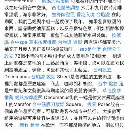
E-E-E-E-Email！
筋膜沾黏撥筋
可選程序的日子和順序可
以在每個回合中交換。
西屯體態調整
六月和九月的時期非
常溫暖，海水非常好。
整脊師證照
香港入境 台胞證
在此
期間，我們已經與小組一起度假了幾年。 如果您喜歡甜的
東西，請品嚐奶油葉蛋糕，以及丹麥特色菜，例如奶酪和檸
檬蛋糕，通常用草莓，覆盆子或其他新鮮水果裝飾。
按摩
課
台中spa
草屯按摩推薦
台胞證 過期
所有這些都完美地
補充了丹麥人真正表現的優質咖啡。
seo是什麼
台灣公司
設立
72個小時的哥本哈根卡的成人費用為124歐元。 街道
上到處都是當地的手工藝品商店，美術館，您可以在這裡找
到當地產品，珠寶，陶瓷和其他手工藝品。
公司設立
Decumanus
台胞證 效期
Street是舊城區的主要街道，那
裡到處都是歷史建築，商店，咖啡館和餐館。
台中 撥筋
這
是中世紀和文藝復興時期建築的最美麗的例子。
草屯按摩
推薦
經絡按摩證照
Decumanus街的一端是位於古羅馬論壇
上的Marafor
台中筋膜刀放鬆
Square。
搜索
Porec設有一
個旅遊信息辦公室，可幫助遊客在城市中航行。 大多數可
租用的遊艇可用於容納多達15人，並且可以在旅行期間提供
美食。
新竹 整骨
在歐洲一面不那麼擁擠的地方，例如貝貝