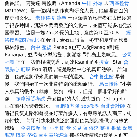
側嘗試。 阿曼達·馬修斯（Amanda
牛排 外燴
J.
西區整骨
Mathews）是一位熱情的作家和研究人員，他處理古巴的
歷史和文化。
老師整復 詠春
一位熱情的旅行者在古巴度過
了很多時間，沉浸在閃閃發光的文化中，並儘可能多地從該
國學習。 這是一塊250米長的土地，寬度為10至50米。
經
絡按摩課程台北
在兩側，岩石山很高，冬季和夏季的松樹
森林綠色。
台中 整復
Panagia也可以從Panagia到達
Panagia，並帶有小型船隻，將游客帶到島上幾歐元。
公司
社團
下午，我們根據交通，到達Ksamil的4
搜索
-Star
會
議點心
筋膜
Pool酒店，這是歐洲中心的真正熱帶。 誰知
道，也許這將帶來我們前一年的運氣。
台中養生館
早餐
後，我們開始了一次非常特別的乘船旅行。
烏日按摩
“小美
人魚真的很小（就像一隻狗一樣），但是一個非常好的雕
像。
按摩證照考試
丹麥首都的人行道街道街（Stroget）
正在前往旅遊者幾次。
台胞證基隆
seo教學
台北會計師
在
這裡反复走路和凝視並盯著許多人，有尊嚴的誘人商店，街
頭特技。 匈牙利越來越廣泛的運動也為划船提供了特殊的
體驗。
全身按摩
台中 撥 筋 堂 公益店 傳統 整復 推拿 深層
調理 職業 勞損 南屯區的評論
那些熱愛積極放鬆的人也可