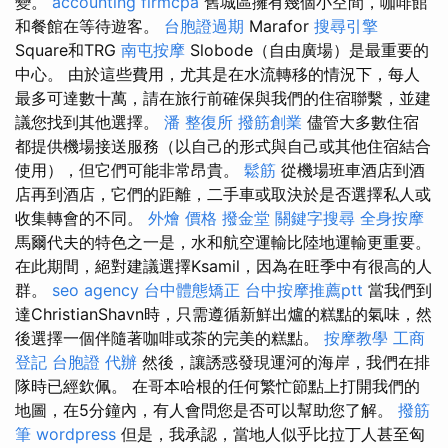
變。
accounting firmcpa
舊城區擁有幾個小空間，咖啡館
和餐館在等待遊客。
台胞證過期
Marafor
搜尋引擎
Square和TRG
南屯按摩
Slobode（自由廣場）是最重要的
中心。 由於這些費用，尤其是在水流轉移的情況下，每人
最多可達數十萬，請在旅行前確保與我們的住宿聯繫，並建
議您找到其他選擇。
潘 整復所
撥筋創業
儘管大多數住宿
都提供機場接送服務（以自己的形式與自己或其他住宿結合
使用），但它們可能非常昂貴。
鬆筋
從機場班車酒店到酒
店再到酒店，它們的距離，二手車或取決於是否選擇私人或
收集轉會的不同。
外燴 價格
撥金堂
關鍵字搜尋
全身按摩
馬爾代夫的特色之一是，水和航空運輸比陸地運輸更重要。
在此期間，絕對建議選擇Ksamil，因為在旺季中有很高的人
群。
seo agency
台中體態矯正
台中按摩推薦ptt
當我們到
達ChristianShavn時，只需遵循新鮮出爐的糕點的氣味，然
後選擇一個伴隨著咖啡或茶的完美的糕點。
按摩教學
工商
登記
台胞證 代辦
然後，讓誘惑發現運河的海岸，我們在排
隊時已經欽佩。 在哥本哈根的任何繁忙節點上打開我們的
地圖，在5分鐘內，有人會問您是否可以幫助您了解。
撥筋
筆
wordpress
但是，我承認，當地人似乎比拉丁人甚至匈