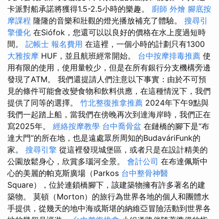
卡派對船承諾將獲得1.5-2.5小時的樂趣。
廚師 外燴
腳底按
摩課程
隆隆的音樂和壯觀的燈光播放補充了體驗。
搜尋引
擎優化
在Siófok，您還可以以良好的價格在水上度過短時
間。
記帳士 報名費用
在這裡，一個小時的計劃只有1300
大雅按摩
HUF，並且航班經常開始。
台中按摩排毒推薦
使
用有限的使用，使用量較少，但是在所有銀行分支機構旁邊
發現了ATM。 我們還提請人們注意以下事實：由於不可預
見的條件可能會改變食物和飲料供應，在這種情況下，我們
提供了同等的選擇。
竹北整復推拿推薦
2024年下午9點與
我們一起踏上船，當我們在傍晚再次到達海岸時，我們正在
寫2025年。
經絡按摩教學
台中喬骨盆
在鏈橋的腳下是“布
達大門”的所在地，也是遠處眾所周知的BudaváriFunk的
家。
搜尋引擎
從這裡發現城堡區，或者只是在設計精美的
公園放鬆身心，欣賞多瑙河全景。
會計公司
在布達佩斯中
心的美麗的帕克斯廣場（Parkos
台中整骨神醫
Square），位於連鎖橋腳下，該建築物擁有許多著名的建
築物。 莫頓（Morton）的旅行為世界各地的個人和團體水
手提供，從幾天的地中海或斯堪的納維亞冒險活動到世界各