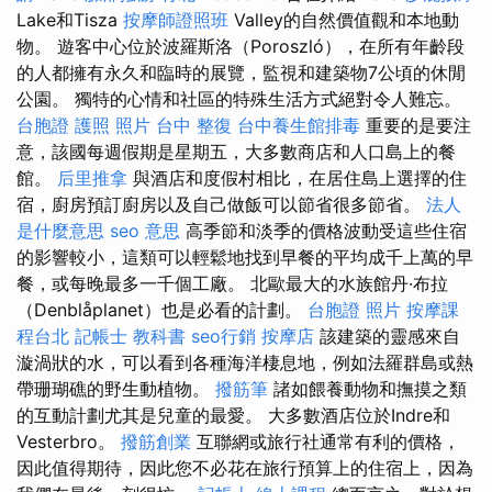
Lake和Tisza
按摩師證照班
Valley的自然價值觀和本地動
物。 遊客中心位於波羅斯洛（Poroszló），在所有年齡段
的人都擁有永久和臨時的展覽，監視和建築物7公頃的休閒
公園。 獨特的心情和社區的特殊生活方式絕對令人難忘。
台胞證 護照 照片
台中 整復
台中養生館排毒
重要的是要注
意，該國每週假期是星期五，大多數商店和人口島上的餐
館。
后里推拿
與酒店和度假村相比，在居住島上選擇的住
宿，廚房預訂廚房以及自己做飯可以節省很多節省。
法人
是什麼意思
seo 意思
高季節和淡季的價格波動受這些住宿
的影響較小，這類可以輕鬆地找到早餐的平均成千上萬的早
餐，或每晚最多一千個工廠。 北歐最大的水族館丹·布拉
（Denblåplanet）也是必看的計劃。
台胞證 照片
按摩課
程台北
記帳士 教科書
seo行銷
按摩店
該建築的靈感來自
漩渦狀的水，可以看到各種海洋棲息地，例如法羅群島或熱
帶珊瑚礁的野生動植物。
撥筋筆
諸如餵養動物和撫摸之類
的互動計劃尤其是兒童的最愛。 大多數酒店位於Indre和
Vesterbro。
撥筋創業
互聯網或旅行社通常有利的價格，
因此值得期待，因此您不必花在旅行預算上的住宿上，因為