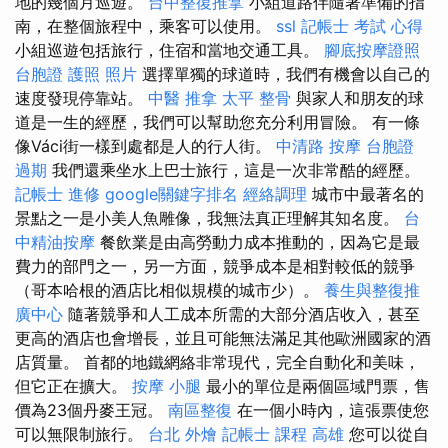
地的幾個月巡遊。
台中整復推拿
小組道路伴隨著準備的指
南，在整個旅程中，乘客可以使用。
ssl
記帳士 考試 心得
小組巡遊包括旅行，住宿和當地交通工具。
腳底按摩證照
台胞證 護照 照片
選擇單獨的球道時，我們有機會以自己的
速度發現停靠站。
中醫 推拿
太平 整骨
與家人和朋友的球
道是一生的經歷，我們可以幫助您充分利用冒險。 有一條
像Váci街一樣到處都是人的行人街。
中清路 按摩
台胞證
過期
我們還乘坐水上巴士旅行，這是一次非常酷的經歷。
記帳士 進修
google關鍵字排名
經絡調理
城市中最著名的
景點之一是小美人魚雕像，我無法真正理解其知名度。
台
中精油按摩
餐飲業是由高勞動力成本推動的，因為它是最
費力的部門之一，另一方面，競爭成本是相對較低的競爭
（哥本哈根的酒店比相似規模的城市少）。
養生與整復推
廣中心
隨著競爭和人工成本所需的大部分酒店收入，甚至
更高的酒店也會增長，並且可能無法滿足其他歐洲國家的酒
店質量。 首都的地鐵網絡非常現代，完全自動化和美味，
但它正在擴大。
按摩 小腿
最小的單位是兩個區域門票，售
價為23個丹麥王冠。
南區整復
在一個小時內，這張票使您
可以無限制旅行。
台北 外燴
記帳士 課程 高雄
您可以從自