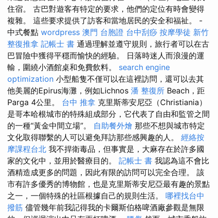
住宿。 古巴對遊客有特定的要求，他們的定位有時會變得
複雜。 這些要求提供了訪客和當地居民的安全和福祉。 -
中式餐點
wordpress
澳門 台胞證
台中刮痧
按摩學徒
新竹
整復推拿
記帳士 書
通過理解並遵守規則，旅行者可以在古
巴冒險中獲得平穩而愉快的經驗。 日落時迷人而浪漫的運
輸，圍繞小酒館桌和免費飲料。
search engine
optimization
小型船隻不僅可以在這裡訪問，還可以去其
他美麗的Epirus海灘，例如Lichnos
潘 整復所
Beach，距
Parga 4公里。
台中 推拿
克里斯蒂安尼亞（Christiania）
是哥本哈根城市的特殊組成部分，它代表了自由和監管之間
的一種“黃金中間立場”。
自助餐外燴
那些不想與城市特定
文化取得聯繫的人可以避免拜訪那些感興趣的人。
經絡按
摩課程台北
我不捍衛毒品，但事實是，大麻存在於許多國
家的文化中，並用於醫療目的。
記帳士 書
我認為這不會比
酒精造成更多的問題，因此有限的訪問可以完全合理。 該
市有許多優秀的博物館，也是克里斯蒂安尼亞最有趣的景點
之一，一個特殊的社區根據自己的規則生活。
哪裡找台中
撥筋
儘管幾年前我記得我的卡爾斯伯格啤酒廠參觀是無限