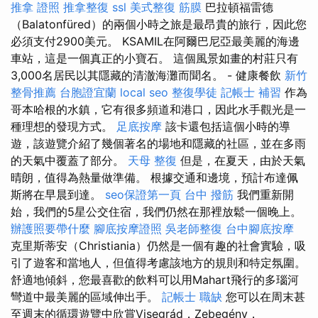
推拿 證照
推拿整復
ssl
美式整復 筋膜
巴拉頓福雷德
（Balatonfüred）的兩個小時之旅是最昂貴的旅行，因此您
必須支付2900美元。 KSAMIL在阿爾巴尼亞最美麗的海邊
車站，這是一個真正的小寶石。 這個風景如畫的村莊只有
3,000名居民以其隱藏的清澈海灘而聞名。 - 健康餐飲
新竹
整骨推薦
台胞證宜蘭
local seo
整復學徒
記帳士 補習
作為
哥本哈根的水鎮，它有很多頻道和港口，因此水手觀光是一
種理想的發現方式。
足底按摩
該卡還包括這個小時的導
遊，該遊覽介紹了幾個著名的場地和隱藏的社區，並在多雨
的天氣中覆蓋了部分。
天母 整復
但是，在夏天，由於天氣
晴朗，值得為熱量做準備。 根據交通和邊境，預計布達佩
斯將在早晨到達。
seo保證第一頁
台中 撥筋
我們重新開
始，我們的5星公交住宿，我們仍然在那裡放鬆一個晚上。
辦護照要帶什麼
腳底按摩證照
吳老師整復
台中腳底按摩
克里斯蒂安（Christiania）仍然是一個有趣的社會實驗，吸
引了遊客和當地人，但值得考慮該地方的規則和特定氛圍。
舒適地傾斜，您最喜歡的飲料可以用Mahart飛行的多瑙河
彎道中最美麗的區域伸出手。
記帳士 職缺
您可以在周末甚
至週末的循環遊覽中欣賞Visegrád，Zebegény，