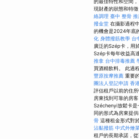
的最佳特性和空間
現財產的狀態和特徵
絡調理
臺中 整骨 推
撥金堂
在攝影過程中
的機會是2024年
化
身體撥筋教學
台
廣泛的Szép卡，
Szép卡每年收益高
推拿
台中排毒推薦
買酒精飲料。 此過
豐原按摩推薦
重要的
團法人登記申請
香
評估租戶以前的住
房東找到可靠的房客
Széchenyi放
同的形式為房東提
骨
這種租金形式對於
沾黏撥筋
中式外燴
租戶的長期承諾，從