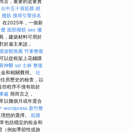
而言，重要的是要實
台中五十肩筋膜
經
 撥筋
搜尋引擎排名
在2025年，一個新
什麼
面部撥筋
seo 優
具，建築材料可用於
對於雇主來說，
膜放鬆推薦
竹東整復
可以從框架上花錢購
骨神醫
ssl
士林 整復
租金和相關費用。
社
的住房歷史的檢查，以
這些程序不僅有助於
事處
簡而言之，
證通常以幾個月或年度合
中
wordpress
新竹整
是理想的選擇。
筋膜
常包括穩定的租金和
證（例如季節性或旅