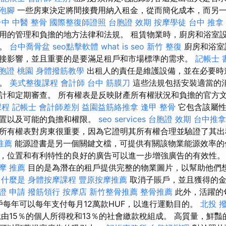
泡腳
一些房東決定將間接費用納入租金，從而簡化成本，而另
台中 中醫 整骨
國際整復師證照
台胞證 效期
按摩學徒
台中 推拿
用的管理和負擔的地方法律和法規。 租賃物業時，廚房和浴室
婚。
台中喬骨盆
seo點擊軟體
what is seo
新竹 整復
廚房和浴室
接影響，並且重要的是要滿足租戶和市場標準的需求。
記帳士 
胞證 桃園
身體撥筋教學
出租人的責任是維護設備，並在必要時
感。
美式整復課程
會計師
台中 筋膜刀
這些法規包括安裝適當的消
計和定期審查。 所有權表是反映財產所有權狀況和負擔的官方
課程
記帳士 會計師差別
益園益筋絡推拿
逢甲 整骨
它包含該屬性
位置以及可能的負擔和權限。
seo services
台胞證 效期
台中推拿
所有權表對房東很重要，因為它證明其所有權合理並驗證了其
推薦
能源證書是另一個關鍵文檔，可提供有關該物業能源效率的
，位置和有利特性的良好的廣告可以進一步增強廣告的有效性
摩 推薦
目的是為潛在的租戶提供完整的物業圖片，以幫助他們
什麼是
身體按摩課程
豐原按摩推薦
取消子賬戶，並且獲得的金
證 申請
撥筋領行
按摩店
新竹整骨推薦
整骨推薦
此外，活躍的
賬戶每年可以每年支付每月12萬款HUF，以進行運動目的。
北投 
稅由15％的個人所得稅和13％的社會繳款稅組成。 高質量，鮮