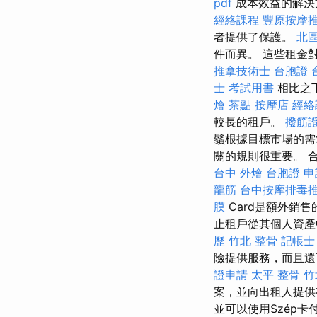
pdf
成本效益的解決
經絡課程
豐原按摩
者提供了保護。
北
件而異。 這些租金
推拿技術士
台胞證 
士 考試用書
相比之
燴 茶點
按摩店
經絡
較長的租戶。
撥筋
鬚根據目標市場的需
關的規則很重要。 
台中 外燴
台胞證 申
龍筋
台中按摩排毒
膜
Card是額外銷
止租戶從其個人資
歷
竹北 整骨
記帳士
險提供服務，而且還
證申請
太平 整骨
竹
案，並向出租人提供
並可以使用Szép卡