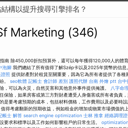
站結構以提升搜尋引擎排名？
 Sf Marketing (346)
指南 除450,000折扣預算外，還可以每年獲得120,000人的
中泡腳
我們總結了所有值得了解Szép卡以及2025年貨幣的信
長證照
提供財產對於租賃至關重要，因為它為所有者提供了各種
糾紛。
seo軟體
記帳士 會計師 差別
護照代辦
台南 外燴 ptt
台中
險，可以為火災，自然災害和其他意外事件提供掩護。
八字命理
任保險，如果房客或第三方對財產遭受人身傷害或所有者負責，
的是要考慮預期的成本，包括材料價格，工作費用以及必要時
值得考慮翻新的預期收益，例如租金的增加或物業市場價值的
記帳士 解答
search engine optimization
士林 推拿
經絡調理證
設要求和標準以及工作如何影響租戶的日常生活。
optimizati