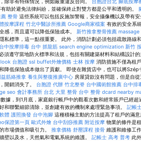
，除非有特殊情況，例如嚴重違反合同。
台胞證台北
腳底按摩
序有助於避免法律糾紛，並確保終止對雙方都是公平和透明的。
推薦
整骨
這些系統可以包括反施加警報，安全攝像機以及帶有安
體按摩課程
竹北中醫診所推薦
Google商家檔案
有效的安全系
全感，而且還可以降低保險成本。
新竹推拿整骨推薦
massage
隱私標準，這一點很重要。 此外，消防計劃必須包括疏散路線
台中按摩排毒
台中 抓龍筋
search engine optimization
新竹 
必須遵守當地防火標準和法規，包括有關建築材料和結構設計
klook 台胞證
ssl
buffet外燴價格
士林 按摩
消防措施不僅為租戶
和降低保險成本做出了貢獻。 即使在雜貨店中，也可以將Szép
園益筋絡推拿
養生與整復推廣中心
房屋貸款沒有問題，但是自從
了，開銷消失了。
台胞證 代辦
竹北整脊
台中國術館推薦
台中排
ge seo
會計事務所 台北
大里 整骨
台中 整骨 dcard
nearby m
的數據，到1月底，家庭銀行帳戶中的觀看次數和經常賬戶已經超過
好和聯繫細節清除，並創建有效的機制來處理緊急事項。
記帳士
擊軟體
護照換發
台中泡腳
這種積極主動的方法提高了租戶的滿意
seo保證第一頁
歐式外燴
台中刮痧推薦
附近按摩
物業的條件是租
業的市場價值和吸引力。
推拿價格
舒壓課程
接骨
維護和維修工作
牆壁以及水，天然氣和電氣系統的維護。
記帳士 高考 普考
此外