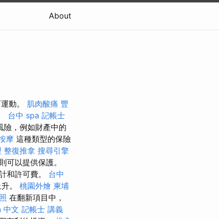
About
體育運動。
肌肉酸痛
豐
息。
台中 spa
記帳士
風險，例如財產中的
按摩
這種類型的保險
 整復推拿
搜尋引擎
則可以提供保護。
設計和許可費。
台中
上升。
桃園外燴
柬埔
照
在翻新項目中，
on 中文
記帳士 講義