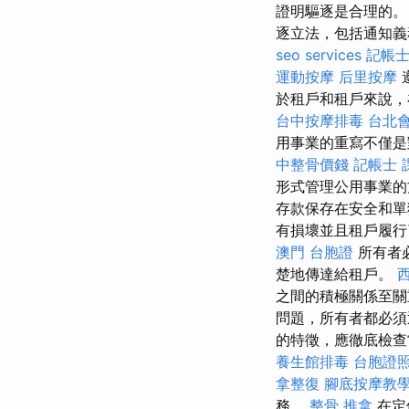
證明驅逐是合理的
逐立法，包括通知義
seo services
記帳士
運動按摩
后里按摩
於租戶和租戶來說，
台中按摩排毒
台北
用事業的重寫不僅是
中整骨價錢
記帳士 
形式管理公用事業的
存款保存在安全和
有損壞並且租戶履行
澳門 台胞證
所有者
楚地傳達給租戶。
之間的積極關係至
問題，所有者都必須
的特徵，應徹底檢
養生館排毒
台胞證
拿整復
腳底按摩教
務。
整骨 推拿
在定