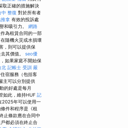
採取正確的措施解決
台中 整復
對於所有者
結推拿
有效的投訴處
聲譽和吸引力。
網路
性作為租賃合同的一部
，在隨機火災或水損壞
害，則可以提供保
失去其價值。
seo優
，如果家庭不開始保
台北
記帳士 受訓
嚴
時住宿服務（包括客
，雇主可以分別提供
動的好處是每月
管如此，維持HUF
記
在2025年可以使用一
條件和程序是《租
終止條款應在合同中
租戶都必須在終止合