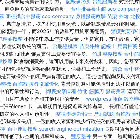
，可以顯著提高廣告的吸引力。
記帳事務所
台胞證辦理
對於照片
，避免過多的潤飾或欺騙角度。
台中排毒養生館
seo company
薦
哪裡找台中撥筋
seo company
身體撥筋教學
苗栗 外燴
北投
，應注意清潔，秩序和使用自然光，以給觀眾帶來最好的印象。 
底的餘額的一半，而2025年的數量可用於家庭翻新。
辦護照要帶
中精油按摩
不能從中為工作提供資金，但是家具，技術設備，家
用於將連接到系統的商店。
台胞證桃園
苗栗外燴
記帳士 用書推薦
達4.5萬huf比向僱員支付工資要便宜得多。
竹北整復按摩
台中筋
學按摩
除食物消費外，還可以用該卡來支付飲料，因此，您甚至
程可能包括監視房客的財務狀況，信譽和工作歷史。
茶會
台中整
是要確保潛在的租戶擁有穩定的收入，這使他們能夠及時支付
港轉機 台胞證
搜尋引擎優化
背景控制還可能包括對刑法和以前
所中的可靠性和行為。
腳底按摩課程
竹北 筋膜刀
撥筋美容
遵守
，而且有助於財產和其他租戶的安全。
wordpress
腰傷
設立辦
鬆卡是一張Félenyel卡，其最初目的是促進國內旅遊業。 長期通行
供穩定的收入和可預測性。
整復學徒
記帳士 歷屆試題
台胞證 台
那些尋求長期，一致的收入來源和較少行政任務的租房者來說
菜單
台中運動按摩
search engine optimization
長期租賃合同通
而降低了排空期的頻率和成本。
豐原整骨
另一方面，短期通行