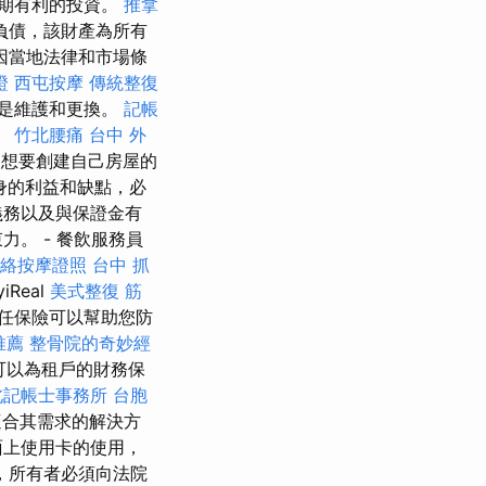
長期有利的投資。
推拿
負債，該財產為所有
因當地法律和市場條
證
西屯按摩
傳統整復
是維護和更換。
記帳
。
竹北腰痛
台中 外
想要創建自己房屋的
身的利益和缺點，必
義務以及與保證金有
。 - 餐飲服務員
絡按摩證照
台中 抓
yiReal
美式整復 筋
責任保險可以幫助您防
推薦
整骨院的奇妙經
可以為租戶的財務保
北記帳士事務所
台胞
適合其需求的解決方
面上使用卡的使用，
，所有者必須向法院