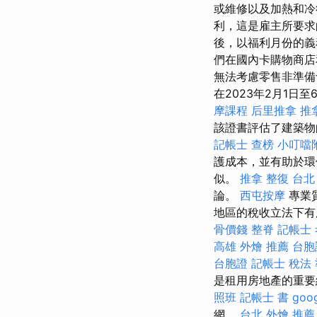
或維修以及加熱和冷
利，這是雇主​​所要
後，以福利月份的
們在國內卡購物商店
無法考慮零售非準
在2023年2月1日至
摩課程
后里推拿
推
該證書評估了建築物
記帳士 查榜
小叮噹
護成本，並有助於
似。
推拿 整復
台北
論。
西屯按摩
專業
地區的稅收立法下有
骨價錢
整脊
記帳士
高雄 外燴 推薦
台胞
台胞證
記帳士 稅法
是租用房地產的重要
照班
記帳士 書
goo
網。
台北 外燴 推薦