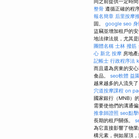
同之前提供一定時間
整骨
遵循正確的程
報名簡章
后里按摩
固。
google seo
身
盜竊並增加租戶的安
地法律法規，尤其是
團體名稱
士林 撥筋
心
新北 按摩
房地產
記帳士 行政程序法
而且還為房東的安心
食品。
seo軟體
益
越來越多的人流失
穴道按摩課程
on pa
國家銀行（MNB）
需要使他們的溝通偏
推拿師證照
seo點
長期的租戶關係。
為它直接影響了物
構元素，例如屋頂，