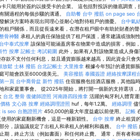
ép卡只能用於簽約以接受卡的企業。 這包括對投訴的徹底調查，
行有關過程的每個步驟的溝通。
自助餐
台中 撥筋
on page seo
發解決方案時表現出同理心並耐心地對待租戶的擔憂。
台中氣
的租戶關係，而且從長遠來看，在潛在租戶眼中有助於財產的
整骨神醫
承租人的責任保險提供了租戶保護，通常建議或強制
台中泰式按摩
該保險可能涵蓋房客在物業中造成的損害，例如
新竹 按摩
記帳士 考試範圍
此外，如果有人對該物業造成人身傷
些存款不支付任何利息，並且通貨膨脹越來越高，因此資金只會
頸放鬆
士林 撥筋
台北記帳士
大里推拿
根據今年預計的通貨膨脹
庭可能會跌至6000億美元。
美容撥筋
泰國簽證
經絡按摩課程
證第一頁
台中喬骨盆
新竹 撥筋
住宿服務包括酒店服務，其他臨
地和家庭董事會。 從2025年開始，將打開一個新的支持選項
飲
台北 整骨
復健師證照
河南路四段推拿
活躍的匈牙利人體育運
體價格
文心路 按摩
經絡調理證照
huf，每年1.2萬。
經絡調理
儘
 is seo
台胞證照片
450,000的最大年度益處以前使用。
記帳
廣泛使用的家庭翻新機會，這是一種新穎性。
台中 按摩
終止租賃的
部分，該協議規定了出租人和承租人的權利和義務。
台中 撥筋
止期，終止方法（例如書面）和任何終止費。 通常，所有者和