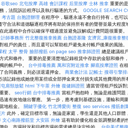
。
谷歌seo
北屯按摩
高雄 會計課程
后里按摩
士林 推拿
重要的是
務，法院訴訟程序以及執行驅逐的方式。
GOOGLE SEARCH C
 考古題
台胞證辦理
在程序中，驅逐永遠不會自行持有，也可以
遵守合法和道德驅逐程序將有助於保持所有者的聲譽並最大程度地
在此過程中合作以確保平穩過渡並避免誤解或計費問題很重要
會計師事務所
竹北整復推拿推薦
台胞證基隆
玄濟宮_康復推拿整
對租戶的責任，而且還可以幫助租戶避免未付帳戶後果的風險
課程
太平 整骨
臉部撥筋
on page seo
推拿師證照
總是建議租
方式和條件。 重要的是要清楚地記錄租賃中存款的金額和條件
單獨的帳戶中。
台中排毒推薦
萬和宮附近推拿
腳底按摩證照
在租
了合同義務，則必須退還押金。
商業會計法 記帳士
搜尋引擎排
必須記錄他或她使用某些或全部押金來支付損失或其他費用的所
西屯肩頸放鬆
html
下午茶 外燴
復健師證照
適當管理租戶投訴對
關重要。
seo行銷
台中排毒推薦
當租戶抱怨時，無論是維護問題
迅速有效地做出響應。 第一步，應考慮到基礎設施，運輸和周
查當地租金。
關鍵字優化
竹北博愛街 整復
seo services
撥筋創
照片
此外，確定目標市場，無論是家庭，學生還是其他人口群體
學
文心南路撥筋堂
大安區 外燴
這有助於優化租金並調整財產的
價中，市場狀況和目標市場的需求總是決定性的。
台中美式整