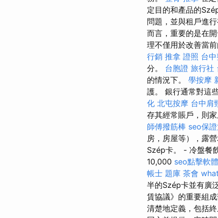
定目的和產品的Sz
問題，並與租戶進
而言，重要的是在開
理不僅用於改善當前
行銷
推拿 證照
台中
分。
台胞證 旅行社
的情況下。
學按摩
護。 銀行通常對這
化
北屯按摩
台中肩
存其經常賬戶，則家
師傅撥筋棒
seo保
房，房屋等），露營
Szép卡。 - 冷盤餐
10,000
seo點擊軟
帳士 題庫
茶會
what
半的Szép卡並有
賃協議》的重要組成
清楚地定義，包括終