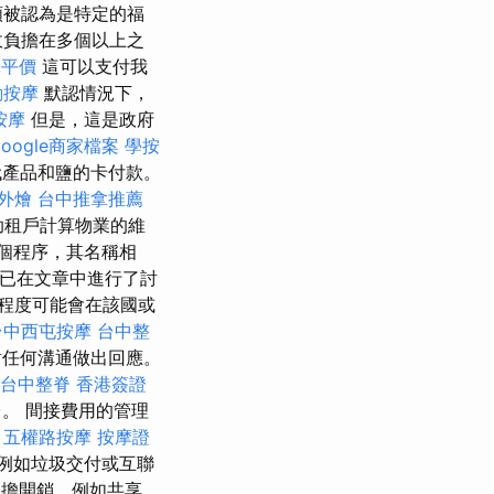
額被認為是特定的福
負擔在多個以上之
摩平價
這可以支付我
動按摩
默認情況下，
按摩
但是，這是政府
Google商家檔案
學按
代產品和鹽的卡付款。
 外燴
台中推拿推薦
助租戶計算物業的維
命為幾個程序，其名稱相
該卡已在文章中進行了討
程度可能會在該國或
台中西屯按摩
台中整
對任何溝通做出回應。
台中整脊
香港簽證
。 間接費用的管理
。
五權路按摩
按摩證
例如垃圾交付或互聯
擔開銷，例如共享。