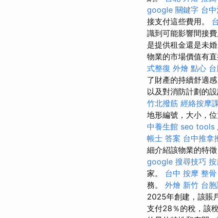
google 關鍵字
台中
接支付這些費用。
識到可能影響間接費
是提供租金還是未
物業的市場價值有直
式整復
外燴 點心
台
了財產的持續舒適
以及對消防計劃的設
竹北撥筋
經絡按摩
地形編號，大小，
中養生館
seo tools
帳士 答案
台中推拿
細介紹該物業的特徵
google 搜尋技巧
按
家。
台中 按摩 整骨
務。
外燴 新竹
台胞
2025年創建，該
支付28％的稅，該