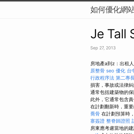
如何優化網
Je Tall
Sep 27, 2013
房地產a到z：出租人
原整骨
seo 優化
台
行政程序法
第二專
損害，事故或法律
通常包括建築物的保
此外，它通常包含責
在計劃翻新時，重要
喬骨
在計劃預算時，
寨簽證
整脊師證照
房東應考慮當地的建