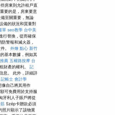
一些房東則允許租戶直
重要的是，房東要意
設備至關重要，無論
設備的狀況和質量對
書單
seo教學
台中美
進行替換，從而確保
防警報和滅火​​器，
文件。
外燴 點心
新竹
的基本數據，例如其
推薦
五權路按摩
台
出租財產的權利。
記
信息。 此外，詳細詳
。
記帳士 會計學
想像自己將其用作
額可免費用於支持服
匈牙利人子賬戶將從
撥筋
Szép卡贈款必須
豔的照片顯示了該物業