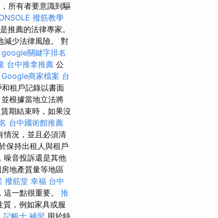
，所有者要意識到驅
ONSOLE
撥筋教學
是推薦的法律專家。
減少法律風險。 對
。
google關鍵字排名
復
台中推拿推薦
公
。
Google商家檔案
台
戶和租戶記錄以書面
，並根據當地立法將
賃期結束時，如果沒
名
台中國術館推薦
有情況，並且必須清
於保持出租人與租戶
，噪音投訴還是其他
圍房地產質量等地區
業
撥筋堂 幸福
台中
，這一點很重要。
推
性質，例如家具或服
復
記帳士 補習
用於特