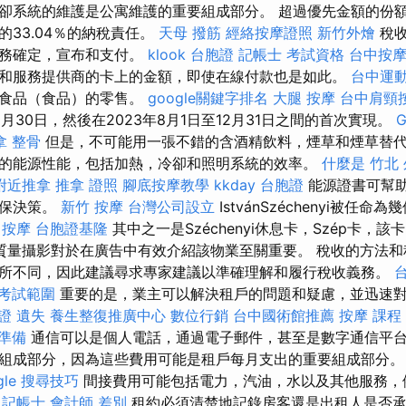
卻系統的維護是公寓維護的重要組成部分。 超過優先金額的份
求的33.04％的納稅責任。
天母 撥筋
經絡按摩證照
新竹外燴
稅收
義務確定，宣布和支付。
klook 台胞證
記帳士 考試資格
台中按
和服務提供商的卡上的金額，即使在線付款也是如此。
台中運
備食品（食品）的零售。
google關鍵字排名
大腿 按摩
台中肩頸
6月30日，然後在2023年8月1日至12月31日之間的首次實現。
拿 整骨
但是，不可能用一張不錯的含酒精飲料，煙草和煙草替
的能源性能，包括加熱，冷卻和照明系統的效率。
什麼是
竹北
附近推拿
推拿 證照
腳底按摩教學
kkday 台胞證
能源證書可幫
環保決策。
新竹 按摩
台灣公司設立
IstvánSzéchenyi被任
 按摩
台胞證基隆
其中之一是Széchenyi休息卡，Szép卡，
質量攝影對於在廣告中有效介紹該物業至關重要。 稅收的方法和
所不同，因此建議尋求專家建議以準確理解和履行稅收義務。
 考試範圍
重要的是，業主可以解決租戶的問題和疑慮，並迅速
證 遺失
養生整復推廣中心
數位行銷
台中國術館推薦
按摩 課程
 準備
通信可以是個人電話，通過電子郵件，甚至是數字通信平台
組成部分，因為這些費用可能是租戶每月支出的重要組成部分
gle 搜尋技巧
間接費用可能包括電力，汽油，水以及其他服務，
記帳士 會計師 差別
租約必須清楚地記錄房客還是出租人是否承