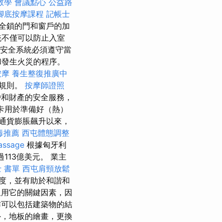
教學
會議點心
公益路
腳底按摩課程
記帳士
全鎖的門和窗戶的加
統不僅可以防止入室
安全系統必須遵守當
和發生火災的程序。
按摩
養生整復推廣中
的規則。
按摩師證照
和財產的安全服務，
卡用於準備好（熱）
通貨膨脹飆升以來，
毒推薦
西屯體態調整
assage
根據匈牙利
113億美元。 業主
 書單
西屯肩頸放鬆
度，並有助於和諧和
用它的關鍵因素，因
可以包括建築物的結
，地板的繪畫，更換